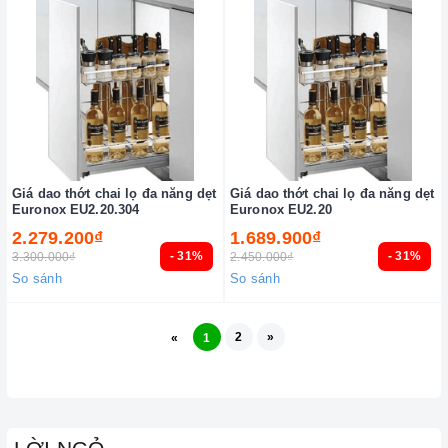
Giá dao thớt chai lọ đa năng dẹt
Giá dao thớt chai lọ đa năng dẹt
Euronox EU2.20.304
Euronox EU2.20
2.279.200₫
1.689.900₫
- 31%
- 31%
3.300.000₫
2.450.000₫
So sánh
So sánh
2
»
«
1