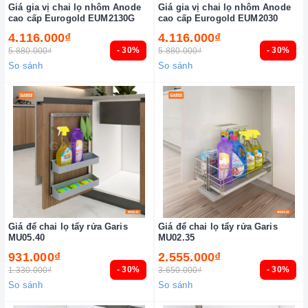
Giá gia vị chai lọ nhôm Anode
Giá gia vị chai lọ nhôm Anode
cao cấp Eurogold EUM2130G
cao cấp Eurogold EUM2030
4.116.000₫
4.116.000₫
- 30%
- 30%
5.880.000₫
5.880.000₫
So sánh
So sánh
Giá để chai lọ tẩy rửa Garis
Giá để chai lọ tẩy rửa Garis
MU05.40
MU02.35
931.000₫
2.555.000₫
- 30%
- 30%
1.330.000₫
3.650.000₫
So sánh
So sánh