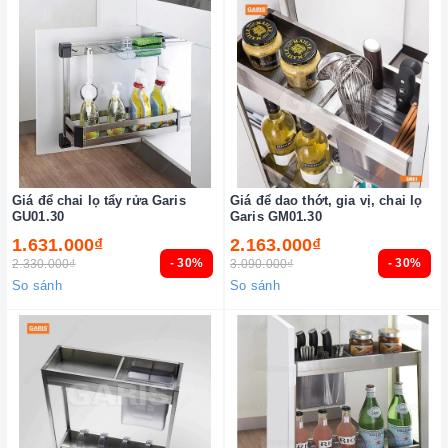
Giá để chai lọ tẩy rửa Garis
Giá để dao thớt, gia vị, chai lọ
GU01.30
Garis GM01.30
1.631.000₫
2.163.000₫
- 30%
- 30%
2.330.000₫
3.090.000₫
So sánh
So sánh