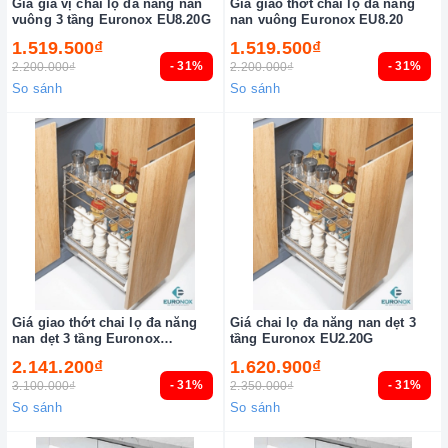
Giá gia vị chai lọ đa năng nan
Giá giao thớt chai lọ đa năng
vuông 3 tầng Euronox EU8.20G
nan vuông Euronox EU8.20
1.519.500₫
1.519.500₫
- 31%
- 31%
2.200.000₫
2.200.000₫
So sánh
So sánh
Giá giao thớt chai lọ đa năng
Giá chai lọ đa năng nan dẹt 3
nan dẹt 3 tầng Euronox
tầng Euronox EU2.20G
EU2.20G.304
2.141.200₫
1.620.900₫
- 31%
- 31%
3.100.000₫
2.350.000₫
So sánh
So sánh