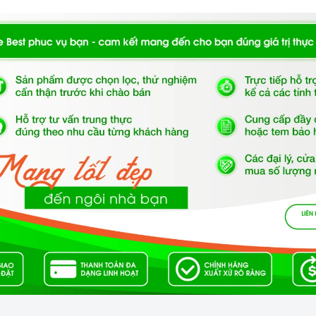
âu ngày:
ững công cụ, dụng cụ chuyên biệt để vệ sinh máy.
trong, vệ sinh bụi bẩn, kiểm tra tình trạng hoạt động của
ng dịch vệ sinh cho máy.
y đúng cách.
RE?
 hãng
.
 thêm phí
.
Miễn phí kiểm tra
lỗi sản phẩm.
o hành bảo trì theo
đúng quy định
của hãng.
g như cam kết.
ận chuyển.