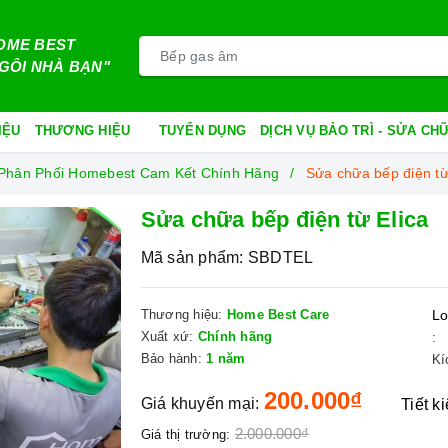
OME BEST
GÔI NHÀ BẠN"
IỆU
THƯƠNG HIỆU
TUYỂN DỤNG
DỊCH VỤ BẢO TRÌ - SỬA C
à Phân Phối Homebest Cam Kết Chính Hãng
Sửa chữa bếp điện từ
Sửa chữa bếp điện từ Elica
Mã sản phẩm:
SBDTEL
Thương hiệu:
Home Best Care
Lo
Xuất xứ:
Chính hãng
:
Bảo hành:
1 năm
Kí
200.000₫
Giá khuyến mại:
Tiết k
2.000.000₫
Giá thị trường: