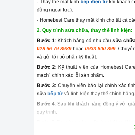
- Thay thế mặt kính
bếp điện từ
khi khách có
động ngoại lực).
- Homebest Care thay mặt kính cho tất cả c
2. Quy trình sửa chữa, thay thế linh kiện:
Bước 1
: Khách hàng có nhu cầu
sửa chữ
028 66 79 8989
hoặc
0933 800 899
. Chuyên
và gửi tới bộ phận kỹ thuật.
Bước 2
: Kỹ thuật viên của Homebest Care
mạch" chính xác lỗi sản phẩm.
Bước 3
: Chuyên viên báo lại chính xác tìn
sửa
bếp từ
và linh kiện thay thế chính hãng
Bước 4
: Sau khi khách hàng đồng ý với giá
quy trình.
Bước 5
: Đảm bảo sản phẩm hoạt động tốt tr
Bước 6
: Kết thúc và nhận thanh toán dịch 