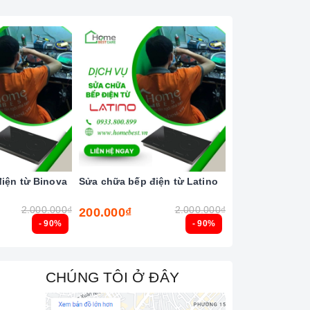
iện từ Binova
Sửa chữa bếp điện từ Latino
Sửa chữa bếp đ
2.000.000₫
2.000.000₫
200.000₫
200.000₫
- 90%
- 90%
CHÚNG TÔI Ở ĐÂY