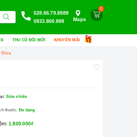
0
028.66.79.8989
Maps
0933.800.899
HỮA
THU CŨ ĐỔI MỚI
KHUYẾN MÃI
 Elica
ại:
Sửa chữa
ch thước:
Đa dạng
iệm:
1.800.000₫