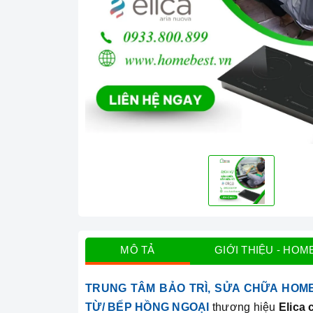
MÔ TẢ
GIỚI THIỆU - HOM
TRUNG TÂM BẢO TRÌ, SỬA CHỮA HOM
TỪ/ BẾP HỒNG NGOẠI
thương hiệu
Elica 