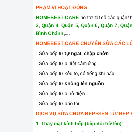
PHẠM VI HOẠT ĐỘNG
HOMEBEST CARE
hỗ trợ tất cả các quận/ 
3
,
Quận 4
,
Quận 5
,
Quận 6
,
Quận 7
,
Quận
Bình Chánh
,....
HOMEBEST CARE CHUYÊN SỬA CÁC LỖ
- Sửa bếp từ
tự ngắt,
chập chờn
- Sửa bếp từ bị liệt cảm ứng
- Sửa bếp từ kêu to, có tiếng khi nấu
- Sửa bếp từ
không lên nguồn
- Sửa bếp từ bị rò điện
- Sửa bếp từ báo lỗi
DỊCH VỤ SỬA CHỮA BẾP ĐIỆN TỪ/ BẾP
1. Thay mặt kính bếp (bếp đôi trở lên):