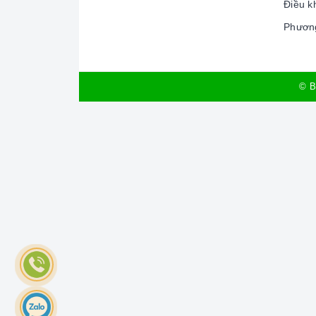
Điều k
Phương
© B