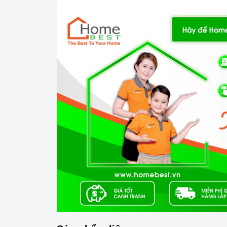
bảo hành
sau khi sửa chữa).
3. Quy trình vệ sinh, bảo dưỡng máy cũ l
Bước 1
: Kiểm tra tình trạng và sử dụng nh
Bước 2
: Vệ sinh chi tiết các linh kiện bên 
các linh kiện.
Bước 3
: Giới thiệu khách sử dụng những du
Bước 4
: Hướng dẫn sử dụng và vệ sinh má
TẠI SAO NÊN TIN CHỌN HOMEBEST CA
- Cam kết linh kiện và thiết bị thay thế
chính
-
Giá cả tiết kiệm
, minh bạch, rõ ràng,
không
- Dịch vụ khách hàng
chu đáo, tận tình
– bả
-
Hoàn tiền 100%
nếu chất lượng không đún
- Giao hàng
tận nhà
,
không phát sinh phí
v