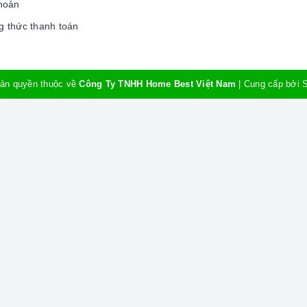
hoản
 thức thanh toán
ản quyền thuộc về
Công Ty TNHH Home Best Việt Nam
|
Cung cấp bởi