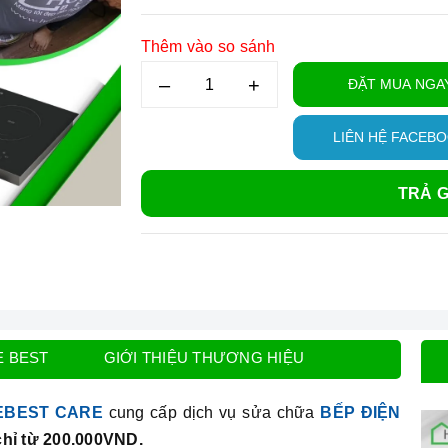
Thêm vào so sánh
–
+
ĐẶT MUA NGA
LIÊN HỆ FACEB
TRẢ G
E BEST
GIỚI THIỆU THƯƠNG HIỆU
EBEST CARE
cung cấp dịch vụ sửa chữa
BẾP ĐIỆN
chỉ từ 200.000VND.