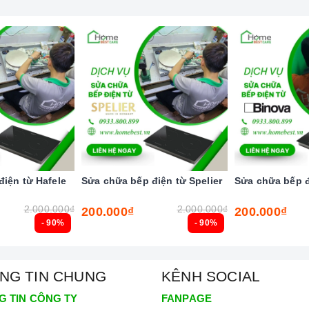
g có sự đồng ý của khách. Linh kiện hư, được thay đổi
 có một trải nghiệm tốt nhất ngay hôm nay nhé!
iện từ Hafele
Sửa chữa bếp điện từ Spelier
Sửa chữa bếp đ
2.000.000₫
2.000.000₫
200.000₫
200.000₫
- 90%
- 90%
NG TIN CHUNG
KÊNH SOCIAL
G TIN CÔNG TY
FANPAGE