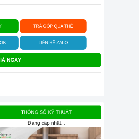
Y
TRẢ GÓP QUA THẺ
OOK
LIÊN HỆ ZALO
IÁ NGAY
THÔNG SỐ KỸ THUẬT
Đang cập nhật...