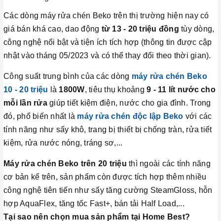
Các dòng máy rửa chén Beko trên thị trường hiện nay có
giá bán khá cao, dao động
từ 13 - 20 triệu đồng
tùy dòng,
công nghệ nổi bật và tiện ích tích hợp (thông tin được cập
nhật vào tháng 05/2023 và có thể thay đổi theo thời gian).
Công suất trung bình của các dòng
máy rửa chén Beko
10 - 20 triệu
là
1800W
, tiêu thụ khoảng
9 - 11 lít nước cho
mỗi lần rửa
giúp tiết kiệm điện, nước cho gia đình. Trong
đó, phổ biến nhất là
máy rửa chén độc lập Beko
với các
tính năng như sấy khô, trang bị thiết bị chống tràn, rửa tiết
kiệm, rửa nước nóng, tráng sơ,...
Máy rửa chén Beko trên 20 triệu
thì ngoài các tính năng
cơ bản kể trên, sản phẩm còn được tích hợp thêm nhiều
công nghệ tiên tiến như sấy tăng cường SteamGloss, hỗn
hợp AquaFlex, tăng tốc Fast+, bán tải Half Load,...
Tại sao nên chọn mua sản phẩm tại Home Best?