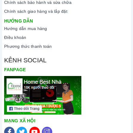
Chính sách bảo hành và sửa chữa
Chính sách giao hàng và lắp đặt
HƯỚNG DẪN
Hướng dẫn mua hàng
Điều khoản
Phương thức thanh toán
KÊNH SOCIAL
FANPAGE
Nhân viên Homebest sửa chữa bếp
GIÁ SỬA CHỮA BẾP ĐIỆN HỒNG NGOẠI CANZY
Bếp từ kết
hợp hồng ngoại
MẠNG XÃ HỘI
(1 từ - 1 hồng
ngoại)