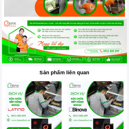
hồng ngoại
l
à một công nghệ nấu nướng tiên tiến và an
toàn, nhưng đôi khi có thể xảy ra tình trạng bếp từ bị rò
điện, gây nguy hiểm.
Sản phẩm liên quan
Bếp từ hồng ngoại bị hư hỏng, cần được sửa chữa