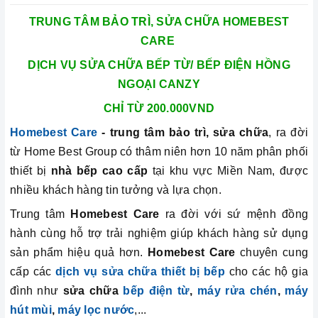
TRUNG TÂM BẢO TRÌ, SỬA CHỮA HOMEBEST
CARE
DỊCH VỤ SỬA CHỮA BẾP TỪ/ BẾP ĐIỆN HỒNG
NGOẠI CANZY
CHỈ TỪ 200.000VND
Homebest Care
- trung tâm bảo trì, sửa chữa
, ra đời
từ Home Best Group có thâm niên hơn 10 năm phân phối
thiết bị
nhà bếp cao cấp
tại khu vực Miền Nam, được
nhiều khách hàng tin tưởng và lựa chọn.
Trung tâm
Homebest Care
ra đời với sứ mệnh đồng
hành cùng hỗ trợ trải nghiệm giúp khách hàng sử dụng
sản phẩm hiệu quả hơn.
Homebest Car
e
chuyên cung
cấp các
dịch vụ sửa chữa thiết bị bếp
cho các hộ gia
đình như
sửa chữa
bếp điện từ
,
máy rửa chén
,
máy
hút mùi
,
máy lọc nước
,...