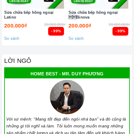
Sửa chữa bếp hồng ngoại
Sửa chữa bếp hồng ngoại
Latino
Binova
20.000.000₫
20.000.000₫
200.000₫
200.000₫
- 99%
- 99%
So sánh
So sánh
LỜI NGỎ
HOME BEST - MR. DUY PHƯƠNG
Bếp từ bị hư hỏng, cần được sửa chữa
QUY TRÌNH SỬA CHỮA, THAY THẾ LINH KIỆN
Bước 1:
Khách hàng có nhu cầu
sửa chữa
bếp điện
Với sứ mệnh: “Mang tốt đẹp đến ngôi nhà bạn” và đó cũng là
những gì tôi nghĩ và làm. Tôi luôn mong muốn mang những
hồng ngoại
tại
Homebest Care,
vui lòng liên hệ đến
sản phẩm chất lượng và dịch vụ tận tâm đến với khách hàng