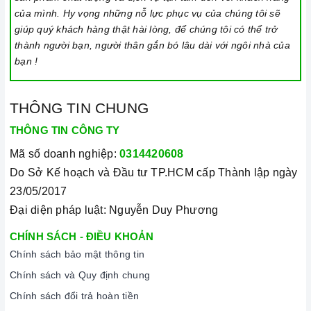
SĐT 028 66 79 8989
hoặc
0933 800 899
.
Chuyên viên
của mình. Hy vọng những nỗ lực phục vụ của chúng tôi sẽ
chăm sóc khách hàng của chúng tôi sẽ tiếp nhận và gửi
giúp quý khách hàng thật hài lòng, để chúng tôi có thể trở
tới bộ phận kỹ thuật.
thành người bạn, người thân gắn bó lâu dài với ngôi nhà của
bạn !
Bước 2:
Kỹ thuật viên của
Homebest Care
sẽ có mặt tại
địa chỉ của khách để kiểm tra và "bắt mạch" chính xác lỗi
sản phẩm.
THÔNG TIN CHUNG
Bước 3:
Chuyên viên báo lại chính xác tình trạng lỗi cho
THÔNG TIN CÔNG TY
khách hàng. Đồng thời tư vấn,
báo giá sửa
bếp điện
Mã số doanh nghiệp:
0314420608
hồng ngoại
và linh kiện thay thế chính hãng.
Do Sở Kế hoạch và Đầu tư TP.HCM cấp Thành lập ngày
Bước 4:
Sau khi khách hàng đồng ý với giá, kỹ thuật
23/05/2017
viên sẽ tiến hành sửa chữa đúng kỹ thuật và quy trình.
Đại diện pháp luật: Nguyễn Duy Phương
Bước 5:
Đảm bảo sản phẩm hoạt động tốt trước khi bàn
CHÍNH SÁCH - ĐIỀU KHOẢN
giao lại cho khách hàng.
Chính sách bảo mật thông tin
Bước 6:
Kết thúc và nhận thanh toán dịch vụ như khi
Chính sách và Quy định chung
báo giá tại nhà từ phía khách hàng (
Có kèm bảo hành
Chính sách đổi trả hoàn tiền
sau khi sửa chữa
).