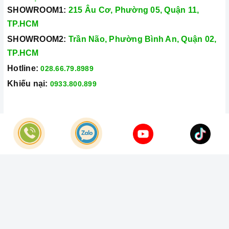
SHOWROOM1:
215 Âu Cơ, Phường 05, Quận 11,
- Có sẵn linh kiện chính hãng để
sửa chữa
bếp điện
TP.HCM
hồng ngoại
ngay lập tức
SHOWROOM2:
Trần Não, Phường Bình An, Quận 02,
- Giá cả
tiết kiệm, minh bạch,
rõ ràng, không thêm phí.
TP.HCM
Miễn phí
kiểm tra lỗi sản phẩm.
Hotline:
028.66.79.8989
- Đội ngũ nhân viên
tận tâm, chuyên nghiệp
và giàu
Khiếu nại:
0933.800.899
kinh nghiệm giúp khách hàng trải nghiệm dịch vụ và sản
phẩm tốt nhất.
- Hoàn tiền 100%
nếu chất lượng không đúng như cam
© Bản quyền thuộc về
Công Ty TNHH Home Best Việt Nam
kết.
Cung cấp bởi
Sapo
- Hỗ trợ tận nhà dịch vụ
sửa chữa
bếp điện hồng ngoại
tiện lợi và hữu ích. Khách hàng không phải tốn nhiều
thời gian và công sức mang bếp đến cửa hàng.
- Hướng dẫn khách hàng sử dụng
bếp điện hồng
ngoại
chính xác và các lưu ý trong quá trình sử dụng để
hạn chế tối đa việc bị hỏng.