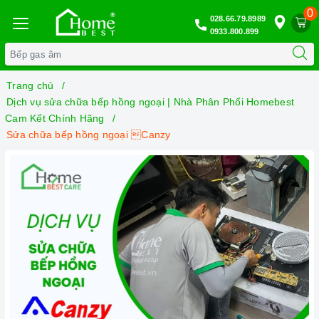
0
028.66.79.8989
0933.800.899
Trang chủ
Dịch vụ sửa chữa bếp hồng ngoại | Nhà Phân Phối Homebest
Cam Kết Chính Hãng
Sửa chữa bếp hồng ngoại Canzy