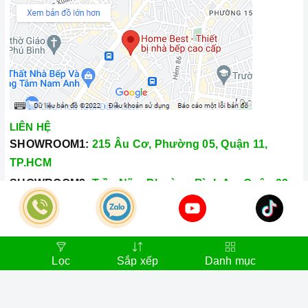
LIÊN HỆ
SHOWROOM1:
215 Âu Cơ, Phường 05, Quận 11,
TP.HCM
SHOWROOM2:
Trần Não, Phường Bình An, Quận 02,
TP.HCM
Hotline:
028.66.79.8989
Khiếu nại:
0933.800.899
Lọc
Sắp xếp
Danh mục
© Bản quyền thuộc về
Công Ty TNHH Home Best Việt Nam