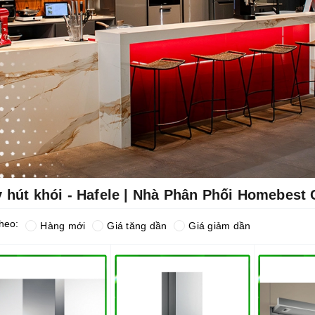
 hút khói - Hafele | Nhà Phân Phối Homebest
heo:
Hàng mới
Giá tăng dần
Giá giảm dần