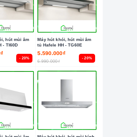
i, hút mùi âm
Máy hút khói, hút mùi âm
H - TI60D
tủ Hafele HH - TG60E
0₫
5.590.000₫
- 20%
- 20%
6.990.000₫
i, hút mùi âm
Máy hút khói, hút mùi kính