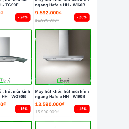
H - TG90E
ngang Hafele HH - WI60B
0₫
9.592.000₫
- 24%
- 20%
11.990.000₫
i, hút mùi kính
Máy hút khói, hút mùi kính
e HH - WG90B
ngang Hafele HH - WI90B
00₫
13.590.000₫
- 15%
- 15%
₫
15.990.000₫