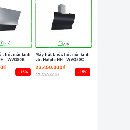
 hút mùi kính
Máy hút khói, hút mùi kính
 HH - WVG80B
vát Hafele HH - WVG80C
00₫
23.450.000₫
- 15%
- 15%
₫
27.590.000₫