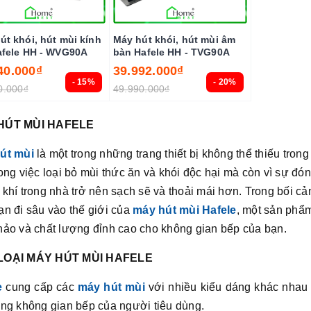
út khói, hút mùi kính
Máy hút khói, hút mùi âm
afele HH - WVG90A
bàn Hafele HH - TVG90A
40.000₫
39.992.000₫
- 15%
- 20%
0.000₫
49.990.000₫
HÚT MÙI HAFELE
út mùi
là một trong những trang thiết bị không thể thiếu tron
ong việc loại bỏ mùi thức ăn và khói độc hại mà còn vì sự đó
khí trong nhà trở nên sạch sẽ và thoải mái hơn. Trong bối cản
n đi sâu vào thế giới của
máy hút mùi Hafele
, một sản phẩ
hảo và chất lượng đỉnh cao cho không gian bếp của bạn.
LOẠI MÁY HÚT MÙI HAFELE
e
cung cấp các
máy hút mùi
với nhiều kiểu dáng khác nhau đ
ừng không gian bếp của người tiêu dùng.