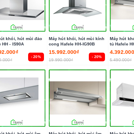
út khói, hút mùi đảo
Máy hút khói, hút mùi kính
Máy hút khó
e HH - IS90A
cong Hafele HH-IG90B
tủ Hafele H
92.000₫
15.992.000₫
4.392.00
- 20%
- 20%
0.000₫
19.990.000₫
5.490.000₫
út khói, hút mùi âm
Máy hút khói, hút mùi âm
Máy hút khó