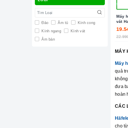
Máy h
vát H
Đảo
Âm tủ
Kính cong
19.5
Kính ngang
Kính vát
22.99
Âm bàn
MÁY 
Máy h
quả tr
không 
đưa bạ
hoàn 
CÁC 
Häfel
cho t