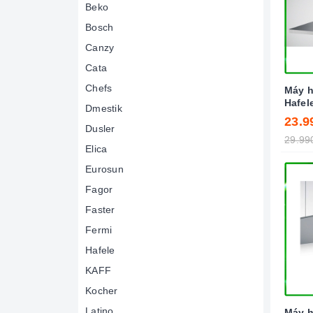
Beko
Bosch
Canzy
Cata
Chefs
Máy h
Hafel
Dmestik
23.9
Dusler
29.99
Elica
Eurosun
Fagor
Faster
Fermi
Hafele
KAFF
Kocher
Latino
Máy h