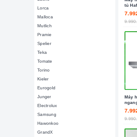
tủ Ha
Lorca
7.99
Malloca
9.990
Mutlich
Pramie
Spelier
Teka
Tomate
Torino
Kieler
Eurogold
Junger
Máy h
ngang
Electrolux
7.99
Samsung
9.990
Hawonkoo
GrandX