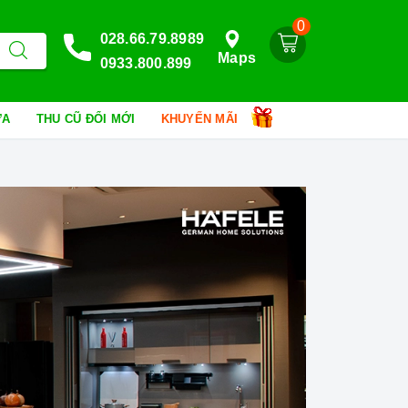
0
028.66.79.8989
Maps
0933.800.899
HỮA
THU CŨ ĐỔI MỚI
KHUYẾN MÃI