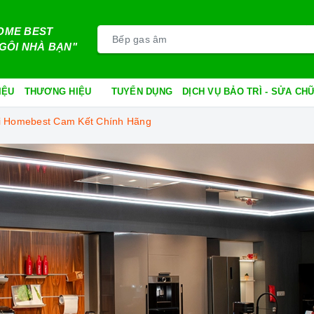
OME BEST
GÔI NHÀ BẠN"
IỆU
THƯƠNG HIỆU
TUYỂN DỤNG
DỊCH VỤ BẢO TRÌ - SỬA C
ối Homebest Cam Kết Chính Hãng