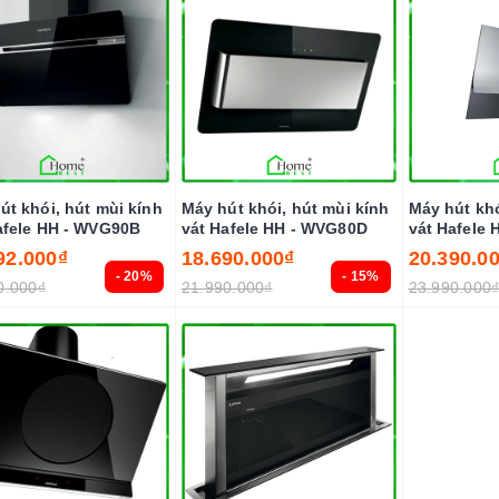
út khói, hút mùi kính
Máy hút khói, hút mùi kính
Máy hút khói,
afele HH - WVG90B
vát Hafele HH - WVG80D
vát Hafele
92.000₫
18.690.000₫
20.390.0
- 20%
- 15%
0.000₫
21.990.000₫
23.990.000