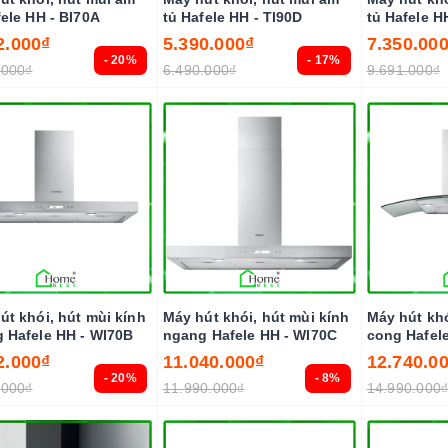
fele HH - BI70A
tủ Hafele HH - TI90D
tủ Hafele H
2.000₫
5.390.000₫
7.350.00
- 20%
- 17%
.000₫
6.490.000₫
9.691.000₫
út khói, hút mùi kính
Máy hút khói, hút mùi kính
Máy hút khó
 Hafele HH - WI70B
ngang Hafele HH - WI70C
cong Hafel
2.000₫
11.040.000₫
12.740.0
- 20%
- 8%
.000₫
11.990.000₫
14.990.000