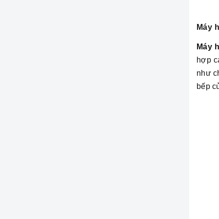
Máy h
Máy h
hợp c
như c
bếp c