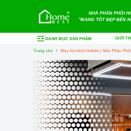
NHÀ PHÂN PHỐI H
"MANG TỐT ĐẸP ĐẾN N
GIỚI TH
DANH MỤC SẢN PHẨM
Trang chủ
Máy hút khói Hafele | Nhà Phân Ph