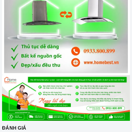
máy 12 tháng 1 lần cũng là cách để máy hoạt động tốt hơn.
3. Tại sao nên chọn mua sản phẩm tại Home Best?
Cam kết hàng chính hãng:
Chúng tôi cam kết cung cấp sản
phẩm chính hãng 100%, có nguồn gốc, xuất xứ và chứng từ
rõ ràng.
Chế độ hỗ trợ bảo hành linh hoạt:
Hướng dẫn sử dụng,
lắp đặt, chế độ bảo hành chính hãng, hậu mãi chuyên
nghiệp, đảm bảo rằng quý khách sẽ có trải nghiệm tuyệt vời
và không gặp bất kỳ khó khăn nào trong quá trình sử dụng
sản phẩm.
Vận chuyển lắp đặt nhanh chóng:
Đội ngũ tư vấn viên,
nhân viên và kỹ thuật viên chuyên nghiệp, tận tâm sẽ đồng
hành cùng quý khách trong quá trình mua sắm và sử dụng
sản phẩm.
ĐÁNH GIÁ