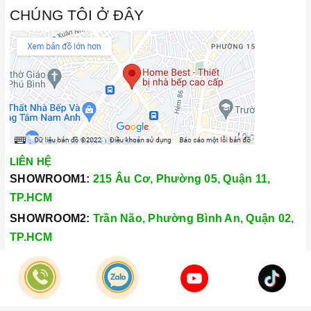
CHÚNG TÔI Ở ĐÂY
LIÊN HỆ
SHOWROOM1:
215 Âu Cơ, Phường 05, Quận 11,
TP.HCM
SHOWROOM2:
Trần Não, Phường Bình An, Quận 02,
TP.HCM
Hotline:
028.66.79.8989
Khiếu nại:
0933.800.899