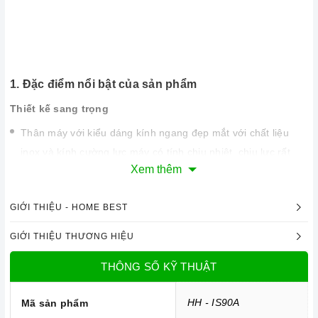
1. Đặc điểm nổi bật của sản phẩm
Thiết kế sang trọng
Thân máy với kiểu dáng kính ngang đẹp mắt với chất liệu
inox và kính cường lực máy có tính chịu nhiệt, chịu lực rất
Xem thêm
cao. Khách hàng có thể hoàn toàn yên tâm về độ an toàn
của máy.
GIỚI THIỆU - HOME BEST
Với kích thước 898 mm, máy có thể kết hợp với rất nhiều
kiểu bếp vì hầu hết các bếp đều có kích thước tương xứng.
GIỚI THIỆU THƯƠNG HIỆU
Máy phù hợp với những không gian rộng rãi sẽ tăng thêm vẻ
THÔNG SỐ KỸ THUẬT
sang trọng cho gian bếp của bạn.
HH - IS90A
Mã sản phẩm