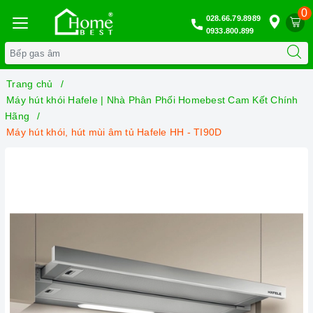
0
028.66.79.8989
0933.800.899
Trang chủ
Máy hút khói Hafele | Nhà Phân Phối Homebest Cam Kết Chính
Hãng
Máy hút khói, hút mùi âm tủ Hafele HH - TI90D