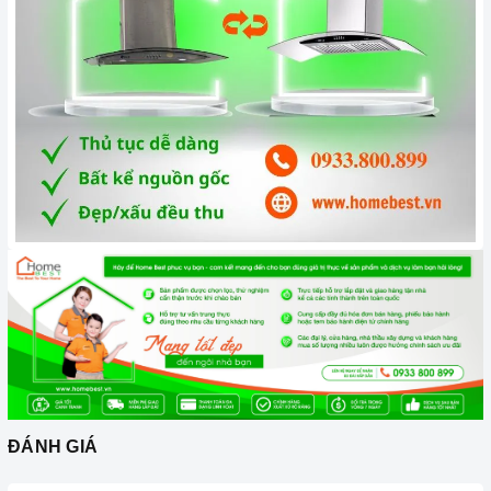
Cam kết hàng chính hãng:
Chúng tôi cam kết cung cấp sản
phẩm chính hãng 100%, có nguồn gốc, xuất xứ và chứng từ
rõ ràng.
Chế độ hỗ trợ bảo hành linh hoạt:
Hướng dẫn sử dụng,
lắp đặt, chế độ bảo hành chính hãng, hậu mãi chuyên
nghiệp, đảm bảo rằng quý khách sẽ có trải nghiệm tuyệt vời
và không gặp bất kỳ khó khăn nào trong quá trình sử dụng
sản phẩm.
Vận chuyển lắp đặt nhanh chóng:
Đội ngũ tư vấn viên,
nhân viên và kỹ thuật viên chuyên nghiệp, tận tâm sẽ đồng
hành cùng quý khách trong quá trình mua sắm và sử dụng
sản phẩm.
ĐÁNH GIÁ