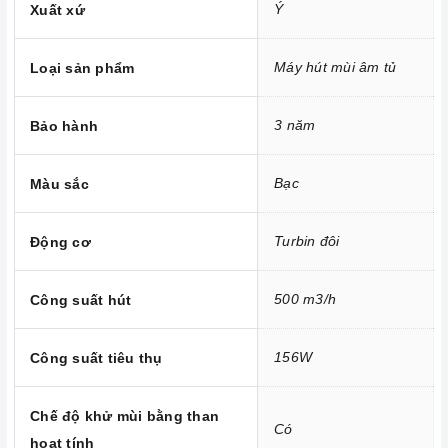
Ý
Xuất xứ
Máy hút mùi âm tủ
Loại sản phẩm
3 năm
Bảo hành
Bạc
Màu sắc
Turbin đôi
Động cơ
500 m3/h
Công suất hút
Công nghệ hiện đại
156W
Công suất tiêu thụ
Công suất hút khỏe, Turbin đôi
Máy hút mùi
hoạt động dựa trên nguyên tắc của quạt thông
Chế độ khử mùi bằng than
gió kết hợp với các màng lọc. Máy thường bao gồm các bộ
Có
hoạt tính
phận cơ bản như: lớp toa inox bên ngoài, hệ thống dẫn khí,