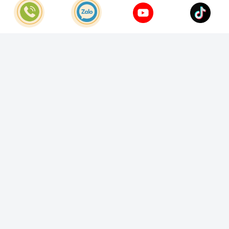
© Bản quyền thuộc về
Công Ty TNHH Home Best Việt Nam
Cung cấp bởi
Sapo