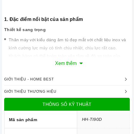
1. Đặc điểm nổi bật của sản phẩm
Thiết kế sang trọng
Thân máy với kiểu dáng âm tủ đẹp mắt với chất liệu inox và
kính cường lực máy có tính chịu nhiệt, chịu lực rất cao.
Khách hàng có thể hoàn toàn yên tâm về độ an toàn của
Xem thêm
máy.
Với kích thước 898 mm, máy có thể kết hợp với rất nhiều
GIỚI THIỆU - HOME BEST
kiểu bếp vì hầu hết các bếp đều có kích thước tương xứng.
Máy phù hợp với những không gian rộng rãi sẽ tăng thêm vẻ
GIỚI THIỆU THƯƠNG HIỆU
sang trọng cho gian bếp của bạn.
THÔNG SỐ KỸ THUẬT
HH-TI90D
Mã sản phẩm