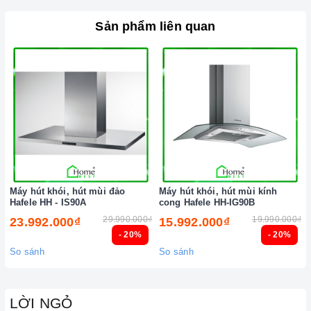
Đến với Home Best, chúng tôi tự hào cung cấp đến khách hàng
Sản phẩm liên quan
đa dạng các dòng
máy hút khói Hafele
nổi tiếng, cam kết về
chất lượng và nguồn gốc sản phẩm chính hãng. Chúng tôi tự
tin mang đến cho quý khách hàng dịch vụ chăm sóc khách
hàng tận tâm và chính sách bảo hành, hậu mãi chuyên nghiệp
nhất.
Xem thêm tại đây:
Home Best Care - Trung tâm bảo trì, sửa
chữa thiết bị nhà bếp cao cấp
Máy hút khói, hút mùi đảo
Máy hút khói, hút mùi kính
Hafele HH - IS90A
cong Hafele HH-IG90B
29.990.000₫
19.990.000₫
23.992.000₫
15.992.000₫
- 20%
- 20%
So sánh
So sánh
LỜI NGỎ