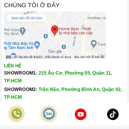
CHÚNG TÔI Ở ĐÂY
LIÊN HỆ
SHOWROOM1:
215 Âu Cơ, Phường 05, Quận 11,
TP.HCM
SHOWROOM2:
Trần Não, Phường Bình An, Quận 02,
TP.HCM
Hotline:
028.66.79.8989
Khiếu nại:
0933.800.899