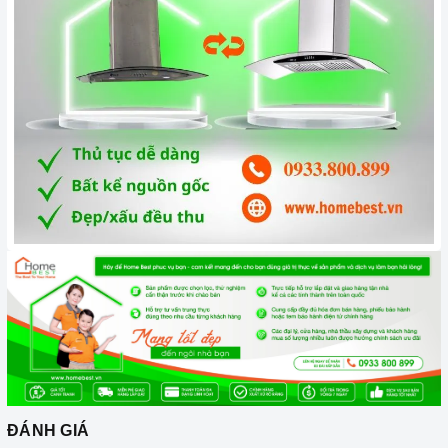
phẩm chính hãng 100%, có nguồn gốc, xuất xứ và chứng từ
rõ ràng.
Chế độ hỗ trợ bảo hành linh hoạt:
Hướng dẫn sử dụng,
lắp đặt, chế độ bảo hành chính hãng, hậu mãi chuyên
nghiệp, đảm bảo rằng quý khách sẽ có trải nghiệm tuyệt vời
và không gặp bất kỳ khó khăn nào trong quá trình sử dụng
sản phẩm.
Vận chuyển lắp đặt nhanh chóng:
Đội ngũ tư vấn viên,
nhân viên và kỹ thuật viên chuyên nghiệp, tận tâm sẽ đồng
hành cùng quý khách trong quá trình mua sắm và sử dụng
sản phẩm.
ĐÁNH GIÁ