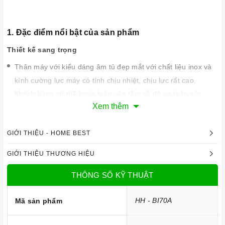
1. Đặc điểm nổi bật của sản phẩm
Thiết kế sang trọng
Thân máy với kiểu dáng âm tủ đẹp mắt với chất liệu inox và
kính cường lực máy có tính chịu nhiệt, chịu lực rất cao.
Khách hàng có thể hoàn toàn yên tâm về độ an toàn của
Xem thêm
máy.
Với kích thước 718 mm, máy có thể kết hợp với rất nhiều
GIỚI THIỆU - HOME BEST
kiểu bếp vì hầu hết các bếp đều có kích thước tương xứng.
Máy phù hợp với những không gian rộng rãi sẽ tăng thêm vẻ
GIỚI THIỆU THƯƠNG HIỆU
sang trọng cho gian bếp của bạn.
THÔNG SỐ KỸ THUẬT
HH - BI70A
Mã sản phẩm