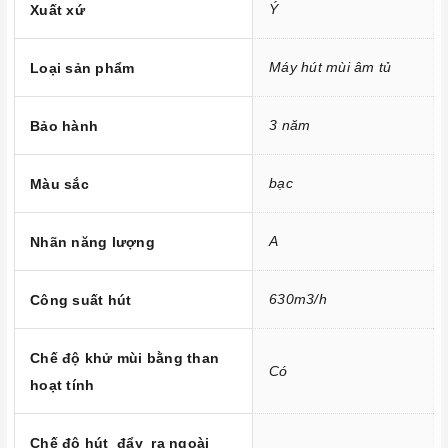
Ý
Xuất xứ
Máy hút mùi âm tủ
Loại sản phẩm
3 năm
Bảo hành
bạc
Màu sắc
A
Nhãn năng lượng
630m3/h
Công suất hút
Công nghệ hiện đại
Công suất hút khỏe, Turbin đôi
Chế độ khử mùi bằng than
Có
Máy hút mùi
hoạt động dựa trên nguyên tắc của quạt thông
hoạt tính
gió kết hợp với các màng lọc. Máy thường bao gồm các bộ
phận cơ bản như: lớp toa inox bên ngoài, hệ thống dẫn khí,
lưới lọc, quạt hút, đèn chiếu sáng, bảng điều khiển tốc độ hút.
Chế độ hút đẩy ra ngoài