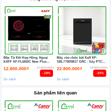
mức cho phép thì bếp từ sẽ tự động ngắt và cảnh báo cho
người dùng mã lỗi E1 trên bảng điều khiển.
Chức năng Hâm, Nấu cơm:
Bạn chỉ cần đơn giản nhấn nút
chức năng này và để bếp tự điều chỉnh công suất hoạt động.
Chức năng Tạm dừng:
Giúp bạn có thể tạm dừng cài đặt
chương trình, nghĩa là các vùng nấu có thể bị tạm dừng và
sau đó khi nhấn lại, nó sẽ tiếp tục quá trình nấu.
Bếp Từ Kết Hợp Hồng Hgoại
Máy rửa chén bát Kaff KF-
KAFF KF-FL686IC New Plus
SBL77805B17 GRC - Sấy PTC
(New 2026)
Tự động (New 2026)
17.800.000₫
30.800.000₫
12.800.000₫
22.800.000₫
- 28%
- 26%
So sánh
So sánh
Sản phẩm liên quan