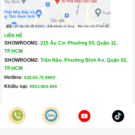
và không gặp bất kỳ khó khăn nào trong quá trình sử dụng
sản phẩm.
Vận chuyển lắp đặt nhanh chóng:
Đội ngũ tư vấn viên,
nhân viên và kỹ thuật viên chuyên nghiệp, tận tâm sẽ đồng
LIÊN HỆ
hành cùng quý khách trong quá trình mua sắm và sử dụng
SHOWROOM1:
215 Âu Cơ, Phường 05, Quận 11,
sản phẩm.
TP.HCM
SHOWROOM2:
Trần Não, Phường Bình An, Quận 02,
TP.HCM
Hotline:
028.66.79.8989
Khiếu nại:
0933.800.899
Đến với Home Best, chúng tôi tự hào cung cấp đến khách hàng
© Bản quyền thuộc về
Công Ty TNHH Home Best Việt Nam
đa dạng
các dòng bếp từ KAFF
nổi tiếng, cam kết về chất
Cung cấp bởi
Sapo
lượng và nguồn gốc sản phẩm chính hãng. Chúng tôi tự tin
mang đến cho quý khách hàng dịch vụ chăm sóc khách hàng