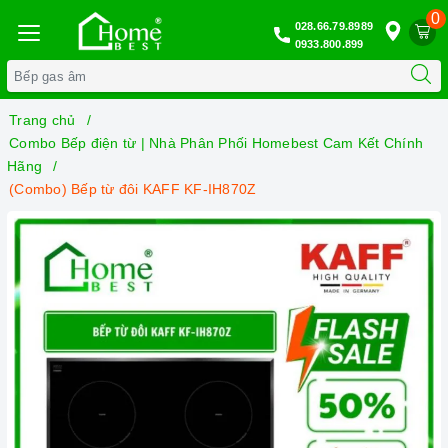
0
028.66.79.8989
0933.800.899
Trang chủ
Combo Bếp điện từ | Nhà Phân Phối Homebest Cam Kết Chính
Hãng
(Combo) Bếp từ đôi KAFF KF-IH870Z