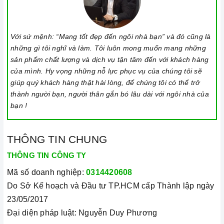
Cần chọn đáy nồi nhẵn và bằng phẳng, tránh những loại có
rãnh hoặc nồi đáy lõm.
Với sứ mệnh: “Mang tốt đẹp đến ngôi nhà bạn” và đó cũng là
Không sử dụng dụng cụ nấu ăn mỏng hoặc chất lượng thấp,
những gì tôi nghĩ và làm. Tôi luôn mong muốn mang những
vì sẽ tạo ra rất nhiều tiếng ồn trong khi nấu, đồng thời dễ ảnh
sản phẩm chất lượng và dịch vụ tận tâm đến với khách hàng
của mình. Hy vọng những nỗ lực phục vụ của chúng tôi sẽ
hưởng không tốt đến bếp điện từ.
giúp quý khách hàng thật hài lòng, để chúng tôi có thể trở
Nên chọn nồi có đường kính đáy phù hợp với vùng nấu,
thành người bạn, người thân gắn bó lâu dài với ngôi nhà của
không nhỏ quá cũng không to quá vì dễ gây ra sự cố không
bạn !
nhận nồi. Đường kính nồi thông thường khoảng từ 10-35cm.
Lưu ý trong quá trình nấu
THÔNG TIN CHUNG
Đảm bảo đọc hướng dẫn sử dụng kèm theo để biết điện áp
THÔNG TIN CÔNG TY
và dòng điện yêu cầu cũng như các thông số kỹ thuật khác.
Mã số doanh nghiệp:
0314420608
Làm theo hướng dẫn của nhà sản xuất.
Do Sở Kế hoạch và Đầu tư TP.HCM cấp Thành lập ngày
Đặt bếp trên bề mặt phẳng, ổn định.
23/05/2017
Đặt dụng cụ nấu đúng trọng tâm của vùng nấu trước khi bật
Đại diện pháp luật: Nguyễn Duy Phương