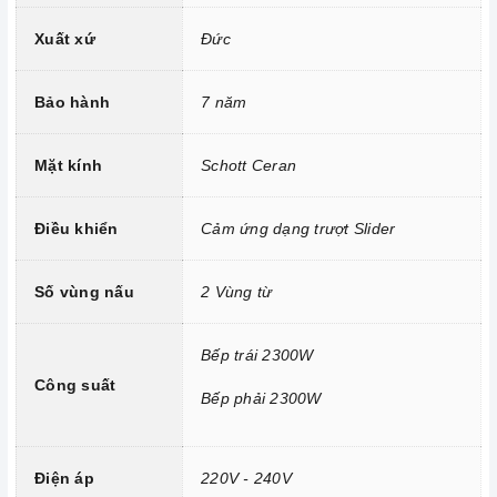
Bếp
được trang bị mặt kính Schott Ceran siêu bền, chịu lực
Xuất xứ
Đức
và chịu nhiệt tốt, dễ vệ sinh.
Bảo hành
7 năm
Mặt kính
Schott Ceran
Điều khiển
Cảm ứng dạng trượt Slider
Số vùng nấu
2 Vùng từ
Bếp trái 2300W
Công suất
Mặt kính Schott Ceran chịu lực, chịu nhiệt
Bếp phải 2300W
Công nghệ hiện đại
Bo mạch IGBT SIMENS Made in Germany.
Điện áp
220V - 240V