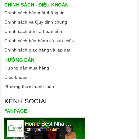
cảm ứng để tránh các mã lỗi bếp điện từ và để tiết kiệm điện
CHÍNH SÁCH - ĐIỀU KHOẢN
năng.
Chính sách bảo mật thông tin
Bật bếp bằng cách chạm vào nút bật/ tắt trên bảng điều
Chính sách và Quy định chung
khiển, và thao tác trượt để tăng giảm công suất/ nhiệt độ/
Chính sách đổi trả hoàn tiền
thời gian.
Chính sách bảo hành và sửa chữa
Đặt công suất/ nhiệt độ/ hẹn giờ và chế độ nấu Booster theo
Chính sách giao hàng và lắp đặt
hướng dẫn sử dụng.
HƯỚNG DẪN
Khóa trẻ em: sử dụng để bảo đảm an toàn nếu nhà có trẻ em
Hướng dẫn mua hàng
và để ngăn mọi tác động làm thay đổi các cài đặt trong quá
Điều khoản
trình nấu. Tất cả các nút sẽ bị khóa và chương trình nấu vẫn
Phương thức thanh toán
sẽ tiếp tục chạy khi sử dụng tính năng này. Để kích hoạt
hoặc tắt tính năng này, nhấn giữ biểu tượng khóa trong vài
KÊNH SOCIAL
giây cho đến khi có tín hiệu thông báo.
FANPAGE
Lưu ý vệ sinh và bảo quản bếp
Luôn dùng khăn mềm và khô để vệ sinh mặt bếp, chú ý lau
thật nhẹ để tránh làm trầy xước mặt bếp.