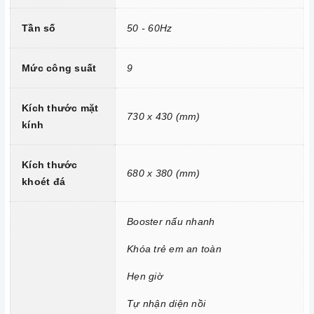
Đầu đốt EGO Made in Germany.
Tần số
50 - 60Hz
Công nghệ biến tần INVERTER tiết kiệm 40% điện năng.
Trang bị 9 dải công suất nấu.
Mức công suất
9
Kích thước mặt
730 x 430 (mm)
kính
Kích thước
680 x 380 (mm)
khoét đá
Booster nấu nhanh
Công nghệ hiện đại
Khóa trẻ em an toàn
Hẹn giờ
Tính năng vượt trội
Chức năng Booster:
Giúp các thiết bị bếp gia tăng nhiệt
Tự nhận diện nồi