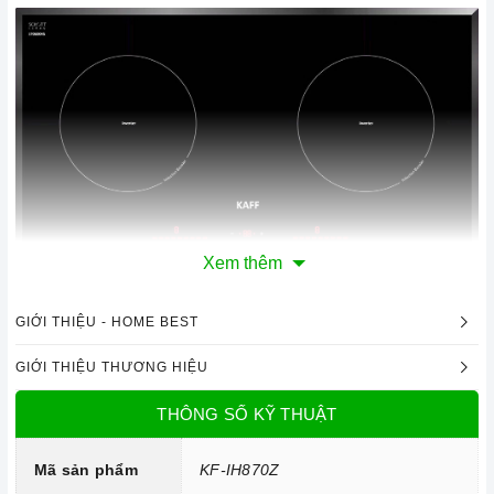
Xem thêm
Bếp từ đôi KAFF KF-IH870Z
GIỚI THIỆU - HOME BEST
1. Đặc điểm nổi bật của sản phẩm
GIỚI THIỆU THƯƠNG HIỆU
Thiết kế sang trọng
THÔNG SỐ KỸ THUẬT
Bếp
được thiết kế với màu đen chủ đạo.
Bếp
được thiết kế
lắp đặt âm cùng hai vùng nấu đem đến sự tiện lợi và sang
Mã sản phẩm
KF-IH870Z
trọng cho căn bếp của bạn.