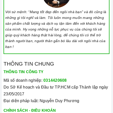
lắp đặt, chế độ bảo hành chính hãng, hậu mãi chuyên
Với sứ mệnh: “Mang tốt đẹp đến ngôi nhà bạn” và đó cũng là
nghiệp, đảm bảo rằng quý khách sẽ có trải nghiệm tuyệt vời
những gì tôi nghĩ và làm. Tôi luôn mong muốn mang những
và không gặp bất kỳ khó khăn nào trong quá trình sử dụng
sản phẩm chất lượng và dịch vụ tận tâm đến với khách hàng
sản phẩm.
của mình. Hy vọng những nỗ lực phục vụ của chúng tôi sẽ
giúp quý khách hàng thật hài lòng, để chúng tôi có thể trở
Vận chuyển lắp đặt nhanh chóng:
Đội ngũ tư vấn viên,
thành người bạn, người thân gắn bó lâu dài với ngôi nhà của
nhân viên và kỹ thuật viên chuyên nghiệp, tận tâm sẽ đồng
bạn !
hành cùng quý khách trong quá trình mua sắm và sử dụng
sản phẩm.
THÔNG TIN CHUNG
THÔNG TIN CÔNG TY
Mã số doanh nghiệp:
0314420608
Do Sở Kế hoạch và Đầu tư TP.HCM cấp Thành lập ngày
23/05/2017
Đại diện pháp luật: Nguyễn Duy Phương
Đến với Home Best, chúng tôi tự hào cung cấp đến khách hàng
CHÍNH SÁCH - ĐIỀU KHOẢN
đa dạng các dòng
bếp từ Latino
nổi tiếng, cam kết về chất