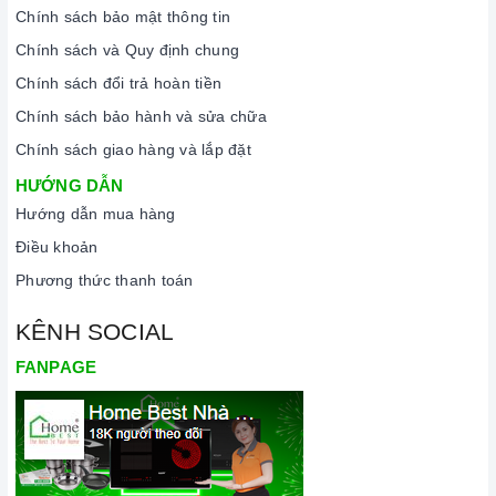
Chính sách bảo mật thông tin
lượng và nguồn gốc sản phẩm chính hãng. Chúng tôi tự tin
Chính sách và Quy định chung
mang đến cho quý khách hàng dịch vụ chăm sóc khách hàng
Chính sách đổi trả hoàn tiền
tận tâm và chính sách bảo hành, hậu mãi chuyên nghiệp nhất.
Chính sách bảo hành và sửa chữa
Xem thêm tại đây:
Home Best Care - Trung tâm bảo trì, sửa
Chính sách giao hàng và lắp đặt
chữa thiết bị nhà bếp cao cấp
HƯỚNG DẪN
Hướng dẫn mua hàng
Điều khoản
Phương thức thanh toán
KÊNH SOCIAL
FANPAGE