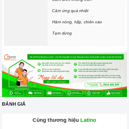
nam châm).
Cảm ứng quá nhiệt
Cần chọn đáy nồi nhẵn và bằng phẳng, tránh những loại có
Hâm nóng, hấp, chiên xào
rãnh hoặc nồi đáy lõm.
Tạm dừng
Không sử dụng dụng cụ nấu ăn mỏng hoặc chất lượng thấp,
vì sẽ tạo ra rất nhiều tiếng ồn trong khi nấu, đồng thời dễ ảnh
hưởng không tốt đến
bếp điện từ
.
Nên chọn nồi có đường kính đáy phù hợp với vùng nấu,
không nhỏ quá cũng không to quá vì dễ gây ra sự cố không
nhận nồi. Đường kính nồi thông thường khoảng từ 10-35cm.
Lưu ý trong quá trình nấu
Đảm bảo đọc hướng dẫn sử dụng kèm theo để biết điện áp
và dòng điện yêu cầu cũng như các thông số kỹ thuật khác.
ĐÁNH GIÁ
Làm theo hướng dẫn của nhà sản xuất.
Đặt
bếp
trên bề mặt phẳng, ổn định.
Cùng thương hiệu
Latino
Đặt dụng cụ nấu đúng trọng tâm của vùng nấu trước khi bật