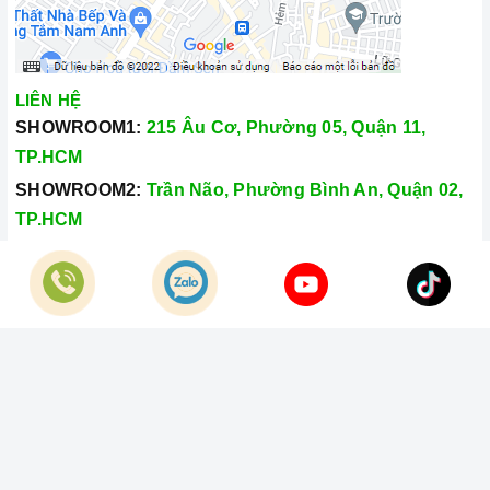
LIÊN HỆ
SHOWROOM1:
215 Âu Cơ, Phường 05, Quận 11,
TP.HCM
SHOWROOM2:
Trần Não, Phường Bình An, Quận 02,
TP.HCM
Hotline:
028.66.79.8989
Khiếu nại:
0933.800.899
© Bản quyền thuộc về
Công Ty TNHH Home Best Việt Nam
Cung cấp bởi
Sapo