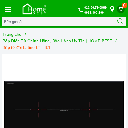
0
028.66.79.8989
0933.800.899
Trang chủ
Bếp Điện Từ Chính Hãng, Bảo Hành Uy Tín | HOME BEST
Bếp từ đôi Latino LT - 37I