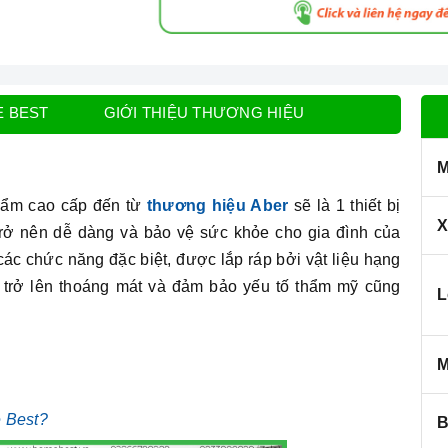
E BEST
GIỚI THIỆU THƯƠNG HIỆU
M
hẩm cao cấp đến từ
thương hiệu Aber
sẽ là 1 thiết bị
X
trở nên dễ dàng và bảo vệ sức khỏe cho gia đình của
ác chức năng đặc biệt, được lắp ráp bởi vật liệu hạng
p trở lên thoáng mát và đảm bảo yếu tố thẩm mỹ cũng
L
M
e Best?
B