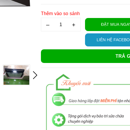
Thêm vào so sánh
–
+
ĐẶT MUA NGA
LIÊN HỆ FACEB
TRẢ G