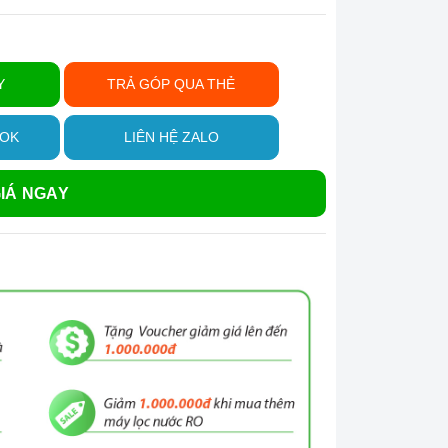
Y
TRẢ GÓP QUA THẺ
OOK
LIÊN HỆ ZALO
IÁ NGAY