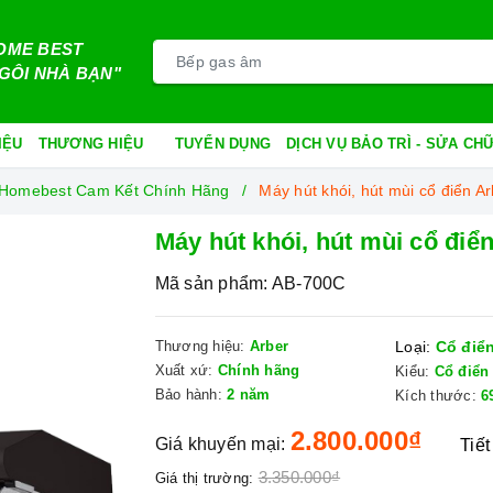
OME BEST
GÔI NHÀ BẠN"
IỆU
THƯƠNG HIỆU
TUYỂN DỤNG
DỊCH VỤ BẢO TRÌ - SỬA C
i Homebest Cam Kết Chính Hãng
Máy hút khói, hút mùi cổ điển A
Máy hút khói, hút mùi cổ điể
Mã sản phẩm:
AB-700C
Thương hiệu:
Arber
Loại:
Cổ điể
Xuất xứ:
Chính hãng
Kiểu:
Cổ điển
Bảo hành:
2 năm
Kích thước:
6
2.800.000₫
Giá khuyến mại:
Tiết
3.350.000₫
Giá thị trường: