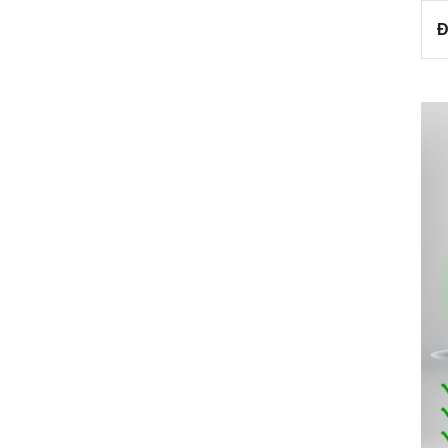
Đ
c của quạt thông gió kết hợp với các màng lọc. Máy
p toa inox bên ngoài, hệ thống dẫn khí, lưới lọc,
tốc độ hút.
dụng chiếu sáng và làm cho công việc nấu ăn thêm
ếp tức mùi được đẩy ra ngoài theo đường ống
mùi bằng than hoạt tính sẽ giúp cho không khí trong
ẽ giúp máy có hiệu quả tới 100% và mùi sẽ được đẩy
hông ảnh hưởng đến sinh hoạt gia đình bạn. Tổng điện