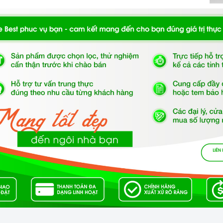
 ngạc nhiên vì 6 đến 7 tiếng đồng hồ hoạt động của
ÁY HÚT MÙI CỔ ĐIỂN ARBER AB-700C CỦA HOME