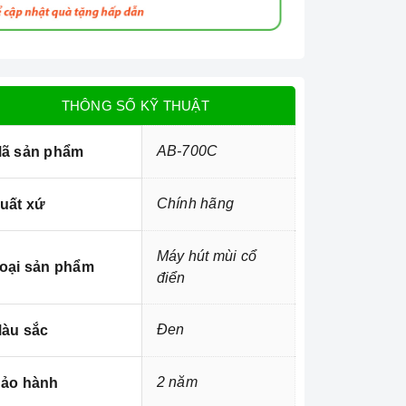
THÔNG SỐ KỸ THUẬT
AB-700C
ã sản phẩm
Chính hãng
uất xứ
Máy hút mùi cổ
oại sản phẩm
điển
Đen
àu sắc
2 năm
ảo hành