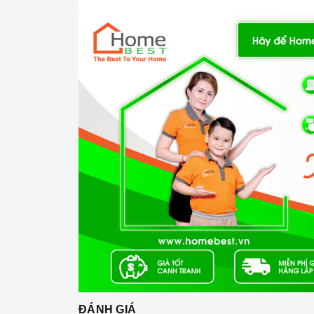
năng tiêu thu điện của máy khiến bạn phải
máy mới hết có 1 số điện của bạn.
MỘT SỐ HÌNH ẢNH LẮP ĐẶT THỰC TẾ M
BEST TẠI NHÀ KHÁCH HÀNG:
ĐÁNH GIÁ