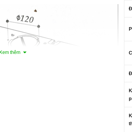
Đ
P
Xem thêm
C
Đ
K
p
K
t