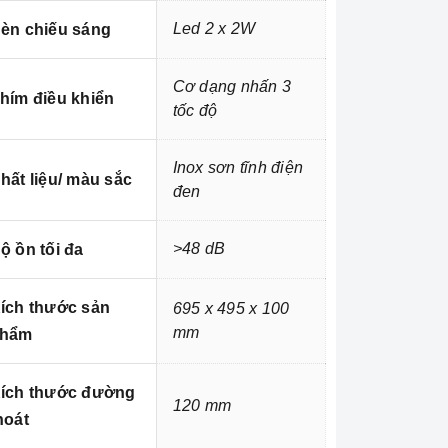
Led 2 x 2W
èn chiếu sáng
Cơ dạng nhấn 3
hím điều khiển
tốc độ
Inox sơn tĩnh điện
hất liệu/ màu sắc
đen
>48 dB
ộ ồn tối đa
ích thước sản
695 x 495 x 100
mm
hẩm
ích thước đường
120 mm
hoát