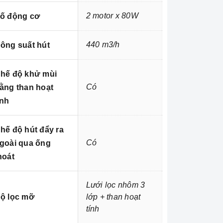
2 motor x 80W
ố động cơ
440 m3/h
ông suất hút
hế độ khử mùi
Có
ằng than hoạt
ính
hế độ hút đẩy ra
Có
goài qua ống
hoát
Lưới lọc nhôm 3
ộ lọc mỡ
lớp + than hoạt
tính