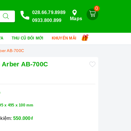
0
028.66.79.8989
Maps
0933.800.899
HỮA
THU CŨ ĐỔI MỚI
KHUYẾN MÃI
rber AB-700C
n Arber AB-700C
n
95 x 495 x 100 mm
 kiệm:
550.000₫