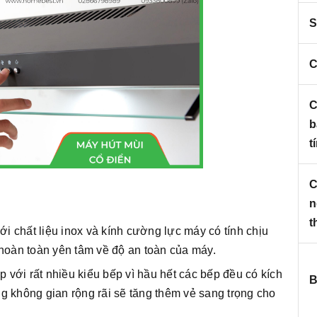
S
C
C
b
t
C
n
t
i chất liệu inox và kính cường lực máy có tính chịu
ể hoàn toàn yên tâm về độ an toàn của máy.
 với rất nhiều kiểu bếp vì hầu hết các bếp đều có kích
B
 không gian rộng rãi sẽ tăng thêm vẻ sang trọng cho