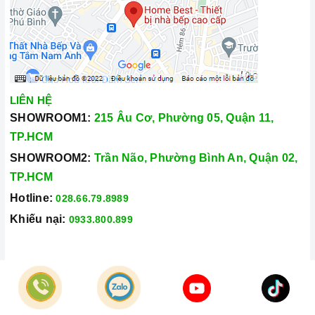
LIÊN HỆ
SHOWROOM1:
215 Âu Cơ, Phường 05, Quận 11,
TP.HCM
SHOWROOM2:
Trần Não, Phường Bình An, Quận 02,
TP.HCM
Hotline:
028.66.79.8989
Khiếu nại:
0933.800.899
© Bản quyền thuộc về
Công Ty TNHH Home Best Việt Nam
Cung cấp bởi
Sapo