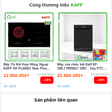
Cùng thương hiệu
KAFF
Bếp Từ Kết Hợp Hồng Hgoại
Máy rửa chén bát Kaff KF-
KAFF KF-FL686IC New Plus
SBL77805B17 GRC - Sấy PTC
(New 2026)
Tự động (New 2026)
17.800.000₫
30.800.000₫
12.800.000₫
22.800.000₫
- 28%
- 26%
So sánh
So sánh
Sản phẩm liên quan