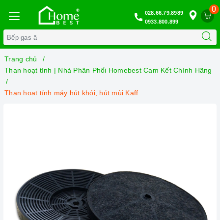
0
028.66.79.8989
0933.800.899
Trang chủ
Than hoạt tính | Nhà Phân Phối Homebest Cam Kết Chính Hãng
Than hoạt tính máy hút khói, hút mùi Kaff