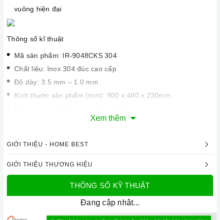
vuông hiện đại
Thông số kĩ thuật
Mã sản phẩm: IR-9048CKS 304
Chất liệu: Inox 304 đúc cao cấp
Độ dày: 3.5 mm – 1.0 mm
Kích thước sản phẩm (mm): 900 x 480 x 230mm
Kích thước cắt đá (mm): 870 x 450mm
Xem thêm
Xuất xứ: Chính hãng – theo tiêu chuẩn chất lượng cao
thương hiệu I-ROYAL
GIỚI THIỆU - HOME BEST
GIỚI THIỆU THƯƠNG HIỆU
THÔNG SỐ KỸ THUẬT
Đang cập nhật...