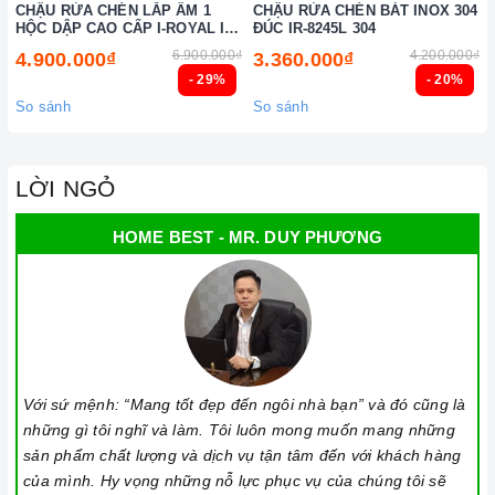
CHẬU RỬA CHÉN LẮP ÂM 1
CHẬU RỬA CHÉN BÁT INOX 304
HỘC DẬP CAO CẤP I-ROYAL IR-
ĐÚC IR-8245L 304
7545AD 304
6.900.000₫
4.200.000₫
4.900.000₫
3.360.000₫
- 29%
- 20%
So sánh
So sánh
LỜI NGỎ
HOME BEST - MR. DUY PHƯƠNG
Với sứ mệnh: “Mang tốt đẹp đến ngôi nhà bạn” và đó cũng là
những gì tôi nghĩ và làm. Tôi luôn mong muốn mang những
sản phẩm chất lượng và dịch vụ tận tâm đến với khách hàng
của mình. Hy vọng những nỗ lực phục vụ của chúng tôi sẽ