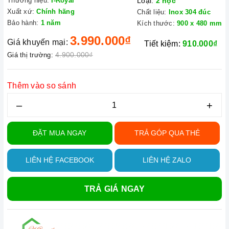
Thương hiệu:
I-Royal
Loại:
2 hộc
Xuất xứ:
Chính hãng
Chất liệu:
Inox 304 đúc
Bảo hành:
1 năm
Kích thước:
900 x 480 mm
3.990.000₫
Giá khuyến mại:
Tiết kiệm:
910.000₫
4.900.000₫
Giá thị trường:
Thêm vào so sánh
–
+
ĐẶT MUA NGAY
TRẢ GÓP QUA THẺ
LIÊN HỆ FACEBOOK
LIÊN HỆ ZALO
TRẢ GIÁ NGAY