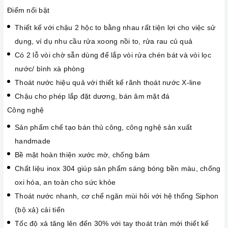
Điểm nổi bật
Thiết kế với chậu 2 hộc to bằng nhau rất tiện lợi cho việc sử
dụng, ví dụ nhu cầu rửa xoong nồi to, rửa rau củ quả
Có 2 lỗ vòi chờ sẵn dùng để lắp vòi rửa chén bát và vòi lọc
nước/ bình xà phòng
Thoát nước hiệu quả với thiết kế rãnh thoát nước X-line
Chậu cho phép lắp đặt dương, bán âm mặt đá
Công nghệ
Sản phẩm chế tạo bán thủ công, công nghệ sản xuất
handmade
Bề mặt hoàn thiện xước mờ, chống bám
Chất liệu inox 304 giúp sản phẩm sáng bóng bền màu, chống
oxi hóa, an toàn cho sức khỏe
Thoát nước nhanh, cơ chế ngăn mùi hôi với hệ thống Siphon
(bộ xả) cải tiến
Tốc độ xả tăng lên đến 30% với tay thoát tràn mới thiết kế