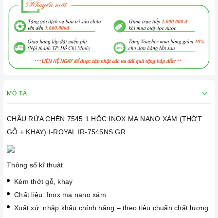
MÔ TẢ
CHẬU RỬA CHÉN 7545 1 HỘC INOX MẠ NANO XÁM (THỚT
GỖ + KHAY) I-ROYAL IR-7545NS GR
Thông số kĩ thuật
Kèm thớt gỗ, khay
Chất liệu: Inox mạ nano xám
Xuất xứ: nhập khẩu chính hãng – theo tiêu chuẩn chất lượng