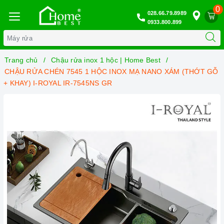
0
028.66.79.8989
0933.800.899
Trang chủ
Chậu rửa inox 1 hộc | Home Best
CHẬU RỬA CHÉN 7545 1 HỘC INOX MẠ NANO XÁM (THỚT GỖ
+ KHAY) I-ROYAL IR-7545NS GR