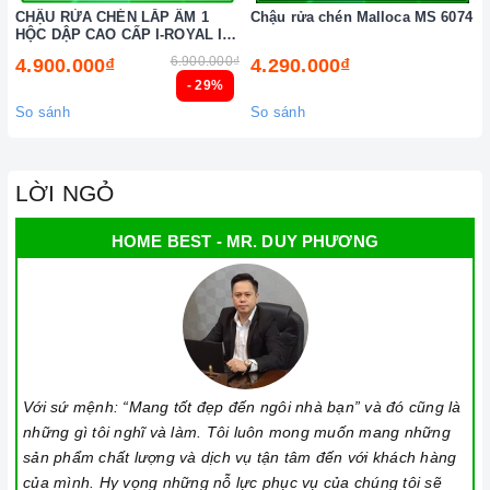
CHẬU RỬA CHÉN LẮP ÂM 1
Chậu rửa chén Malloca MS 6074
HỘC DẬP CAO CẤP I-ROYAL IR-
7545AD 304
6.900.000₫
4.900.000₫
4.290.000₫
- 29%
So sánh
So sánh
LỜI NGỎ
HOME BEST - MR. DUY PHƯƠNG
Với sứ mệnh: “Mang tốt đẹp đến ngôi nhà bạn” và đó cũng là
những gì tôi nghĩ và làm. Tôi luôn mong muốn mang những
sản phẩm chất lượng và dịch vụ tận tâm đến với khách hàng
của mình. Hy vọng những nỗ lực phục vụ của chúng tôi sẽ