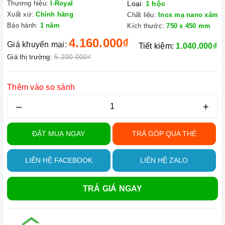
Thương hiệu:
I-Royal
Loại:
1 hộc
Xuất xứ:
Chính hãng
Chất liệu:
Inox mạ nano xám
Bảo hành:
1 năm
Kích thước:
750 x 450 mm
4.160.000₫
Giá khuyến mại:
Tiết kiệm:
1.040.000₫
5.200.000₫
Giá thị trường:
Thêm vào so sánh
–
+
ĐẶT MUA NGAY
TRẢ GÓP QUA THẺ
LIÊN HỆ FACEBOOK
LIÊN HỆ ZALO
TRẢ GIÁ NGAY