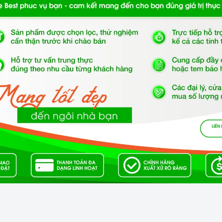
a vào
máy rửa chén
, bạn cần sắp xếp chúng đúng cách để
 cần chú ý:
o vào
máy rửa chén
.
a chạm với nhau.
nh rửa.
trình rửa có một mục đích và thời gian khác nhau. Bạn nên
mức độ bẩn của bát đĩa.
máy rửa chén
định kỳ để loại bỏ cặn bẩn, ngăn ngừa vi
én
bằng cách sử dụng các chất tẩy rửa chuyên dụng hoặc
sử dụng
máy rửa chén
, bạn nên tắt nguồn và xả hết nước
bụi bẩn và côn trùng xâm nhập.
ome Best?
t cung cấp sản phẩm chính hãng 100%, có nguồn gốc, xuất