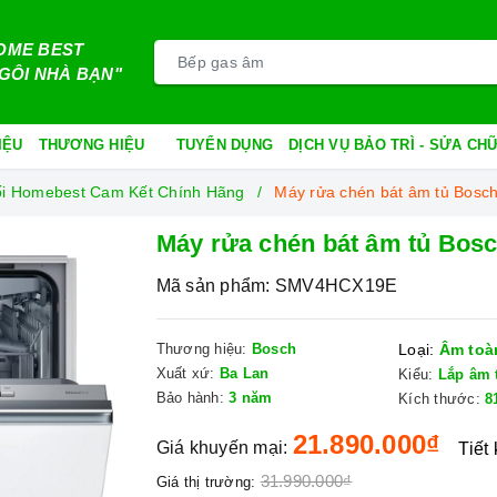
OME BEST
GÔI NHÀ BẠN"
IỆU
THƯƠNG HIỆU
TUYỂN DỤNG
DỊCH VỤ BẢO TRÌ - SỬA C
ối Homebest Cam Kết Chính Hãng
Máy rửa chén bát âm tủ Bos
Máy rửa chén bát âm tủ Bo
Mã sản phẩm:
SMV4HCX19E
Thương hiệu:
Bosch
Loại:
Âm toà
Xuất xứ:
Ba Lan
Kiểu:
Lắp âm 
Bảo hành:
3 năm
Kích thước:
8
21.890.000₫
Giá khuyến mại:
Tiết
31.990.000₫
Giá thị trường: