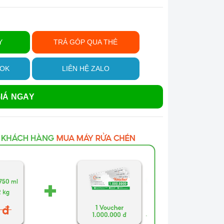
Y
TRẢ GÓP QUA THẺ
OOK
LIÊN HỆ ZALO
IÁ NGAY