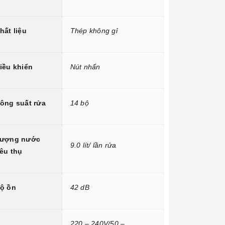
hất liệu
Thép không gỉ
iều khiển
Nút nhấn
ông suất rửa
14 bộ
ượng nước
9.0 lít/ lần rửa
iêu thụ
ộ ồn
42 dB
220 – 240V/50 –