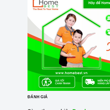
Sắp xếp bát đĩa đúng cách: Trước khi cho bát đĩ
bát đĩa được rửa sạch và khô ráo hoàn toàn. Bạn
Loại bỏ thức ăn thừa khỏi bát đĩa trước khi ch
Sắp xếp bát đĩa sao cho các vật dụng không v
Sắp xếp bát đĩa ở vị trí phù hợp với chương trì
Lựa chọn chương trình rửa phù hợp: Mỗi chương 
lựa chọn chương trình rửa phù hợp với lượng và 
Vệ sinh
máy rửa chén
định kỳ: Bạn nên vệ sinh
khuẩn phát triển. Bạn có thể vệ sinh
máy rửa ch
bằng cách chạy chương trình rửa vệ sinh.
Bảo quản
máy rửa chén
đúng cách: Khi không 
trong máy. Bạn cũng nên đóng cửa máy để ngăn 
3. Tại sao nên chọn mua sản phẩm tại H
ĐÁNH GIÁ
Cam kết hàng chính hãng:
Chúng tôi cam kế
xứ và chứng từ rõ ràng.