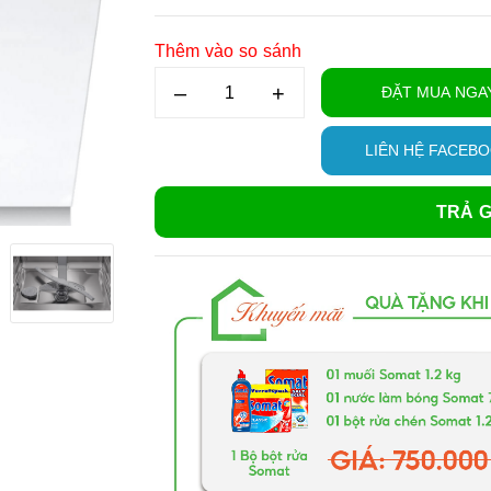
Thêm vào so sánh
–
+
ĐẶT MUA NGA
LIÊN HỆ FACEB
TRẢ G