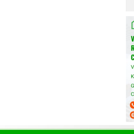
n rửa bát đĩa lên đến 50%, mà vẫn đảm bảo hiệu quả rửa
 điện năng hiệu quả, đồng thời giúp rửa sạch bát đĩa một
ng êm ái, giảm thiểu tiếng ồn, mang đến sự thoải mái cho
hiết bị gia dụng với các thiết bị di động thông minh từ đó
a thiết bị đó từ xa thông qua kết nối mạng
ớc của
máy rửa chén
ừa quá trình ăn mòn thuỷ tinh
g các chất tẩy rửa chuyên dụng, không gây hại cho máy.
ặc muối rửa chén theo hướng dẫn của nhà sản xuất.