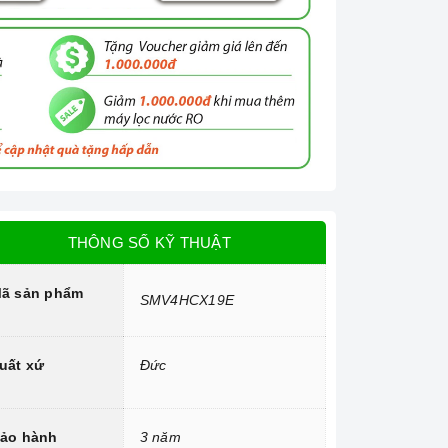
THÔNG SỐ KỸ THUẬT
ã sản phẩm
SMV4HCX19E
uất xứ
Đức
ảo hành
3 năm