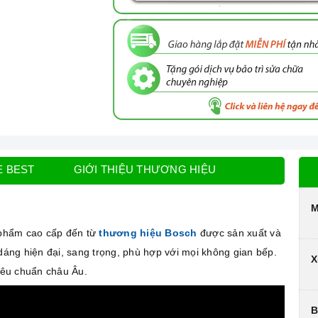
E BEST
GIỚI THIỆU THƯƠNG HIỆU
M
phẩm cao cấp đến từ
thương hiệu Bosch
được sản xuất và
 dáng hiện đại, sang trọng, phù hợp với mọi không gian bếp.
X
tiêu chuẩn châu Âu.
B