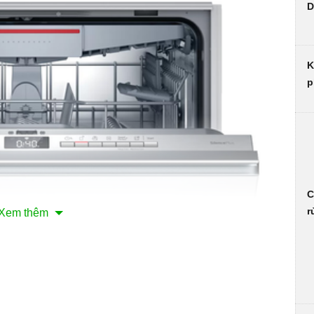
D
K
p
C
r
Xem thêm