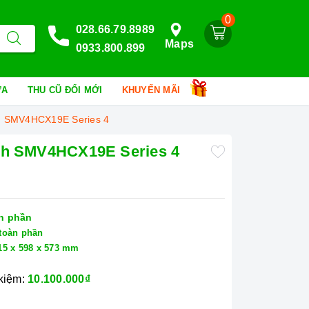
0
028.66.79.8989
Maps
0933.800.899
HỮA
THU CŨ ĐỔI MỚI
KHUYẾN MÃI
ch SMV4HCX19E Series 4
sch SMV4HCX19E Series 4
n phần
toàn phần
15 x 598 x 573 mm
 kiệm:
10.100.000₫