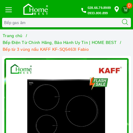
0
028.66.79.8989
0933.800.899
Trang chủ
Bếp Điện Từ Chính Hãng, Bảo Hành Uy Tín | HOME BEST
Bếp từ 3 vùng nấu KAFF KF-SQ5463I Fabio