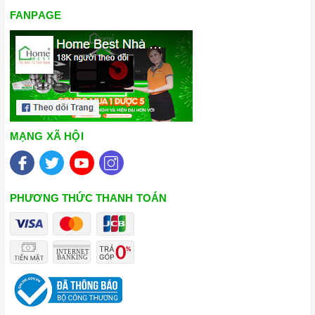
bảo tuổi thọ của bếp.
FANPAGE
3. Tại sao nên chọn mua sản phẩm tại Home Best?
Cam kết hàng chính hãng:
Chúng tôi cam kết cung cấp sản
phẩm chính hãng 100%, có nguồn gốc, xuất xứ và chứng từ
rõ ràng.
Chế độ hỗ trợ bảo hành linh hoạt:
Hướng dẫn sử dụng,
lắp đặt, chế độ bảo hành chính hãng, hậu mãi chuyên
MẠNG XÃ HỘI
nghiệp, đảm bảo rằng quý khách sẽ có trải nghiệm tuyệt vời
và không gặp bất kỳ khó khăn nào trong quá trình sử dụng
sản phẩm.
PHƯƠNG THỨC THANH TOÁN
Vận chuyển lắp đặt nhanh chóng:
Đội ngũ tư vấn viên,
nhân viên và kỹ thuật viên chuyên nghiệp, tận tâm sẽ đồng
hành cùng quý khách trong quá trình mua sắm và sử dụng
sản phẩm.