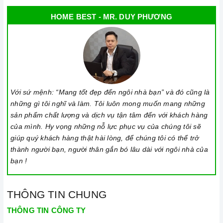
Lưu ý trong quá trình nấu
HOME BEST - MR. DUY PHƯƠNG
Đảm bảo đọc hướng dẫn sử dụng kèm theo để biết điện áp
và dòng điện yêu cầu cũng như các thông số kỹ thuật khác.
Làm theo hướng dẫn của nhà sản xuất.
Đặt bếp trên bề mặt phẳng, ổn định.
Đặt dụng cụ nấu đúng trọng tâm của vùng nấu trước khi bật
cảm ứng để tránh các mã lỗi bếp điện từ và để tiết kiệm điện
Với sứ mệnh: “Mang tốt đẹp đến ngôi nhà bạn” và đó cũng là
những gì tôi nghĩ và làm. Tôi luôn mong muốn mang những
năng.
sản phẩm chất lượng và dịch vụ tận tâm đến với khách hàng
Bật bếp bằng cách chạm vào nút bật/ tắt trên bảng điều
của mình. Hy vọng những nỗ lực phục vụ của chúng tôi sẽ
khiển, và thao tác trượt để tăng giảm công suất/ nhiệt độ/
giúp quý khách hàng thật hài lòng, để chúng tôi có thể trở
thời gian.
thành người bạn, người thân gắn bó lâu dài với ngôi nhà của
bạn !
Đặt công suất/ nhiệt độ/ hẹn giờ và chế độ nấu Booster theo
hướng dẫn sử dụng.
THÔNG TIN CHUNG
Khóa trẻ em: sử dụng để bảo đảm an toàn nếu nhà có trẻ em
và để ngăn mọi tác động làm thay đổi các cài đặt trong quá
THÔNG TIN CÔNG TY