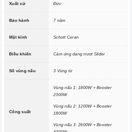
Xuất xứ
Đức
Mặt kính Schott Ceran chịu lực, chịu nhiệt
Bảo hành
7 năm
Công nghệ hiện đại
Mặt kính
Schott Ceran
Bo mạch IGBT SIMENS Made in Germany.
Đầu đốt EGO Made in Germany.
Điều khiển
Cảm ứng dạng trượt Slider
Công nghệ biến tần INVERTER tiết kiệm 40% điện năng.
Trang bị 9 dải công suất nấu.
Số vùng nấu
3 Vùng từ
Vùng nấu 1: 1800W + Booster
2300W
Vùng nấu 2: 1200W + Booster
Công suất
1800W
Vùng nấu 3: 2600W + Booster
4300W