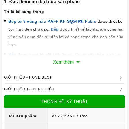
1. Đặc điểm nổi bật của sản phẩm
Thiết kế sang trọng
Bếp từ 3 vùng nấu KAFF KF-SQ5463I Fabio
được thiết kế
với màu đen chủ đạo.
Bếp
được thiết kế lắp đặt âm cùng hai
vùng nấu đem đến sự tiện lợi và sang trọng cho căn bếp của
bạn.
Bếp
được trang bị mặt kính Schott Ceran siêu bền, chịu lực
Xem thêm
và chịu nhiệt tốt, dễ vệ sinh.
GIỚI THIỆU - HOME BEST
GIỚI THIỆU THƯƠNG HIỆU
THÔNG SỐ KỸ THUẬT
Mã sản phẩm
KF-SQ5463I Faibo