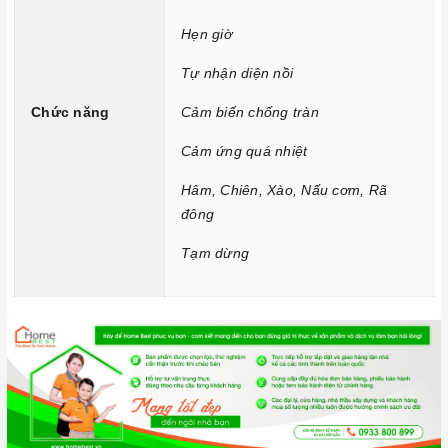
Chức năng Cảm biến chống tràn:
Nếu nước hoặc thức ăn
Hẹn giờ
bị tràn ra mặt bếp, cảm ứng sẽ phát ra tiếng bíp và tự động
Tự nhận diện nồi
tắt để đảm bảo an toàn cho người dùng và giữ cho bếp sạch
sẽ hơn.
Chức năng
Cảm biến chống tràn
Chức năng Cảm ứng quá nhiệt:
Khi nhiệt độ quá cao hơn
Cảm ứng quá nhiệt
mức cho phép thì
bếp từ
sẽ tự động ngắt và cảnh báo cho
người dùng mã lỗi E1 trên bảng điều khiển.
Hâm, Chiên, Xào, Nấu cơm, Rã
đông
Chức năng Hâm, Chiên, Xào, Nấu cơm, Rã đông:
Bạn chỉ
cần đơn giản nhấn nút chức năng này và để
bếp tự
điều
Tạm dừng
chỉnh công suất hoạt động.
Chức năng Tạm dừng:
Giúp bạn có thể tạm dừng cài đặt
chương trình, nghĩa là các vùng nấu có thể bị tạm dừng và
sau đó khi nhấn lại, nó sẽ tiếp tục quá trình nấu.