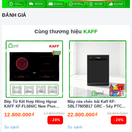
ĐÁNH GIÁ
Cùng thương hiệu
KAFF
Bếp Từ Kết Hợp Hồng Hgoại
Máy rửa chén bát Kaff KF-
KAFF KF-FL686IC New Plus
SBL77805B17 GRC - Sấy PTC
Chức năng an toàn
(New 2026)
Tự động (New 2026)
17.800.000₫
30.800.000₫
12.800.000₫
22.800.000₫
- 28%
- 26%
2. Một số lưu ý khi sử dụng sản phẩm
So sánh
So sánh