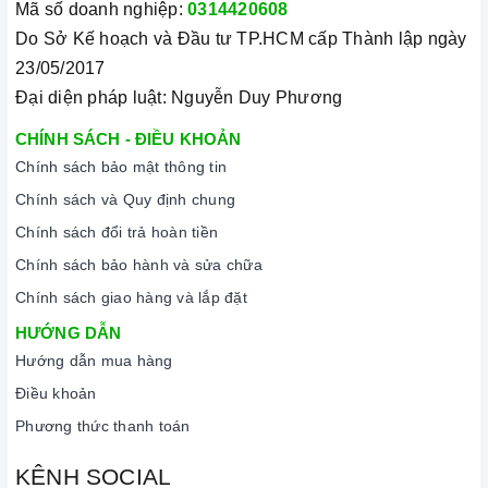
trình nấu. Tất cả các nút sẽ bị khóa và chương trình nấu vẫn
Mã số doanh nghiệp:
0314420608
sẽ tiếp tục chạy khi sử dụng tính năng này. Để kích hoạt
Do Sở Kế hoạch và Đầu tư TP.HCM cấp Thành lập ngày
hoặc tắt tính năng này, nhấn giữ biểu tượng khóa trong vài
23/05/2017
giây cho đến khi có tín hiệu thông báo.
Đại diện pháp luật: Nguyễn Duy Phương
Lưu ý vệ sinh và bảo quản bếp
CHÍNH SÁCH - ĐIỀU KHOẢN
Luôn dùng khăn mềm và khô để vệ sinh mặt bếp, chú ý lau
Chính sách bảo mật thông tin
thật nhẹ để tránh làm trầy xước mặt bếp.
Chính sách và Quy định chung
Đối với các vết bẩn cứng đầu, có thể dùng giấy ướt hoặc chất
Chính sách đổi trả hoàn tiền
tẩy rửa chuyên dụng để lau mặt bếp.
Chính sách bảo hành và sửa chữa
Lưu ý chỉ nên thực hiện việc này khi bếp đã nguội và cách xa
Chính sách giao hàng và lắp đặt
thời gian nấu nướng để đảm bảo an toàn.
HƯỚNG DẪN
Hướng dẫn mua hàng
Khi không sử dụng, nên cất giữ cẩn thận và bảo quản mặt
bếp để tránh làm trầy xước, ảnh hưởng đến cảm ứng
bếp
Điều khoản
từ.
Phương thức thanh toán
Thường xuyên lau chùi bếp và giữ vệ sinh sạch sẽ để đảm
KÊNH SOCIAL