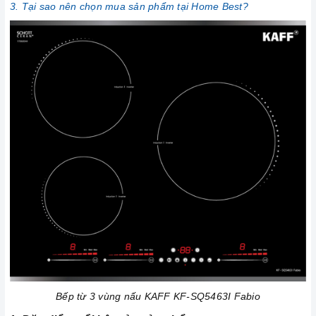
3. Tại sao nên chọn mua sản phẩm tại Home Best?
Bếp từ 3 vùng nấu KAFF KF-SQ5463I Fabio