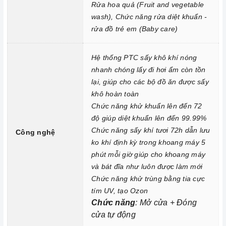
Phát hiện và ngăn chặn rò rỉ, tràn nước, bảo vệ sàn bếp.
Rửa hoa quả (Fruit and vegetable
wash), Chức năng rửa diệt khuẩn -
Tự động ngắt nước khi có sự cố rò rỉ, đảm bảo an toàn tuyệt
rửa đồ trẻ em (Baby care)
đối.
Chức năng
:
Mở cửa + Đóng cửa tự động
Hệ thống PTC sấy khô khí nóng
nhanh chóng lấy đi hơi ẩm còn tồn
lại, giúp cho các bộ đồ ăn được sấy
khô hoàn toàn
Chức năng khử khuẩn lên đến 72
độ giúp diệt khuẩn lên đến 99.99%
Chức năng sấy khí tươi 72h dẫn lưu
Công nghệ
ko khí định kỳ trong khoang máy 5
phút mỗi giờ giúp cho khoang máy
và bát đĩa như luôn được làm mới
Chức năng khử trùng bằng tia cực
tím UV, tạo Ozon
Chức năng
: Mở cửa + Đóng
cửa tự động