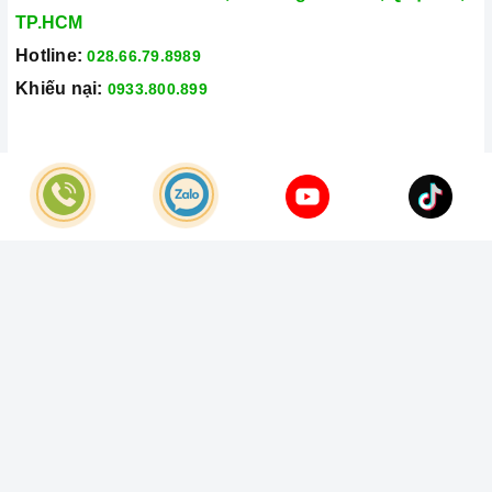
TP.HCM
Hotline:
028.66.79.8989
Khiếu nại:
0933.800.899
© Bản quyền thuộc về
Công Ty TNHH Home Best Việt Nam
Cung cấp bởi
Sapo