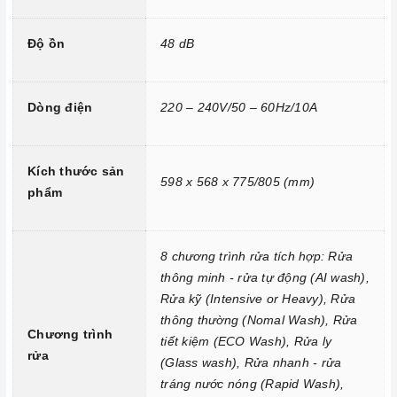
Độ ồn
48 dB
Công nghệ hiện đại
Dòng điện
220 – 240V/50 – 60Hz/10A
Hệ thống PTC sấy khô khí nóng nhanh chóng lấy đi hơi ẩm
còn tồn lại, giúp cho các bộ đồ ăn được sấy khô hoàn toàn
Kích thước sản
Chức năng khử khuẩn lên đến 72 độ giúp diệt khuẩn lên đến
598 x 568 x 775/805 (mm)
phẩm
99.99%
Chức năng sấy khí tươi 168h dẫn lưu ko khí định kỳ trong
khoang máy 5 phút mỗi giờ giúp cho khoang máy và bát đĩa
8 chương trình rửa tích hợp: Rửa
như luôn được làm mới
thông minh - rửa tự động (AI wash),
Rửa kỹ (Intensive or Heavy), Rửa
Chức năng khử trùng bằng tia cực tím UV, tạo Ozon
thông thường (Nomal Wash), Rửa
Chức năng an toàn
Chương trình
tiết kiệm (ECO Wash), Rửa ly
Khóa trẻ em, ngăn chặn trẻ nghịch phá trong quá trình máy
rửa
(Glass wash), Rửa nhanh - rửa
hoạt động.
tráng nước nóng (Rapid Wash),