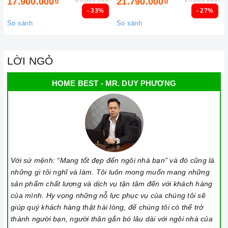
17.900.000₫
21.790.000₫
nhân viên và kỹ thuật viên chuyên nghiệp, tận tâm sẽ đồng
- 33%
- 27%
hành cùng quý khách trong quá trình mua sắm và sử dụng
So sánh
So sánh
sản phẩm.
LỜI NGỎ
HOME BEST - MR. DUY PHƯƠNG
Đến với Home Best, chúng tôi tự hào cung cấp đến khách hàng
đa dạng các dòng
máy rửa chén KAFF
nổi tiếng, cam kết về
chất lượng và nguồn gốc sản phẩm chính hãng. Chúng tôi tự
Với sứ mệnh: “Mang tốt đẹp đến ngôi nhà bạn” và đó cũng là
tin mang đến cho quý khách hàng dịch vụ chăm sóc khách
những gì tôi nghĩ và làm. Tôi luôn mong muốn mang những
sản phẩm chất lượng và dịch vụ tận tâm đến với khách hàng
hàng tận tâm và chính sách bảo hành, hậu mãi chuyên nghiệp
của mình. Hy vọng những nỗ lực phục vụ của chúng tôi sẽ
nhất.
giúp quý khách hàng thật hài lòng, để chúng tôi có thể trở
Xem thêm tại đây:
Home Best Care - Trung tâm bảo trì, sửa
thành người bạn, người thân gắn bó lâu dài với ngôi nhà của