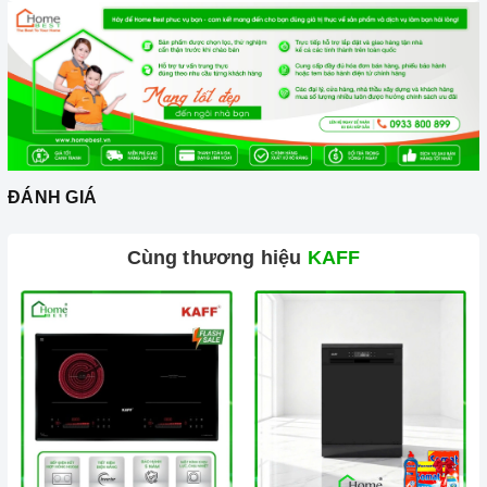
chén, viên rửa chén hoặc muối rửa chén theo hướng dẫn của
nhà sản xuất.
Sắp xếp bát đĩa đúng cách: Trước khi cho bát đĩa vào
máy rửa
chén
, bạn cần sắp xếp chúng đúng cách để bát đĩa được rửa
sạch và khô ráo hoàn toàn. Bạn cần chú ý:
Loại bỏ thức ăn thừa khỏi bát đĩa trước khi cho vào
máy.
ĐÁNH GIÁ
Sắp xếp bát đĩa sao cho các vật dụng không va chạm với
nhau.
Cùng thương hiệu
KAFF
Sắp xếp bát đĩa ở vị trí phù hợp với chương trình rửa.
Lựa chọn chương trình rửa phù hợp: Mỗi chương trình rửa có
một mục đích và thời gian khác nhau. Bạn nên lựa chọn
chương trình rửa phù hợp với lượng và mức độ bẩn của bát
đĩa.
Vệ sinh máy định kỳ: Bạn nên vệ sinh
máy rửa chén
định kỳ để
loại bỏ cặn bẩn, ngăn ngừa vi khuẩn phát triển. Bạn có thể vệ