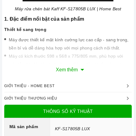
Máy rửa chén bát Kaff KF-S17805B LUX | Home Best
1. Đặc điểm nổi bật của sản phẩm
Thiết kế sang trọng
Máy được thiết kế mặt kính cường lực cao cấp - sang trọng,
bền bỉ và dễ dàng hòa hợp với mọi phong cách nội thất.
Máy có kích thước 598 x 568 x 775/805 mm, phù hợp với
việc lắp đặt độc lập hoặc âm tủ. Bảng điều khiển của máy
Xem thêm
được thiết kế dạng cảm ứng, dễ dàng sử dụng và điều chỉnh
các chương trình rửa.
GIỚI THIỆU - HOME BEST
GIỚI THIỆU THƯƠNG HIỆU
THÔNG SỐ KỸ THUẬT
Mã sản phẩm
KF-S17805B LUX