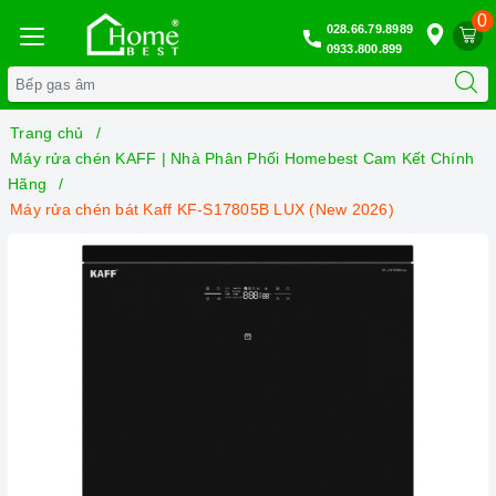
0
028.66.79.8989
0933.800.899
Trang chủ
Máy rửa chén KAFF | Nhà Phân Phối Homebest Cam Kết Chính
Hãng
Máy rửa chén bát Kaff KF-S17805B LUX (New 2026)