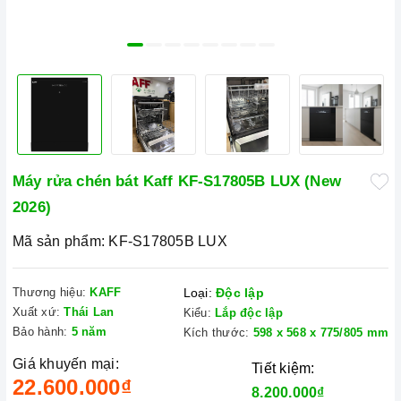
Máy rửa chén bát Kaff KF-S17805B LUX (New
2026)
Mã sản phẩm:
KF-S17805B LUX
Thương hiệu:
KAFF
Loại:
Độc lập
Xuất xứ:
Thái Lan
Kiểu:
Lắp độc lập
Bảo hành:
5 năm
Kích thước:
598 x 568 x 775/805 mm
Giá khuyến mại:
Tiết kiệm:
22.600.000₫
8.200.000₫