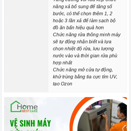
chuyên dụng hoặc bằng cách chạy chương trình rửa vệ
năng xả bổ sung để tăng số
sinh.
bước, có thể chọn thêm 1, 2
hoặc 3 lần xả để làm sạch bộ
Bảo quản
máy rửa chén
đúng cách: Khi không sử dụng
đồ ăn bẩn hiệu quả hơn
máy rửa chén
, bạn nên tắt nguồn và xả hết nước trong
Chức năng rửa thông minh máy
máy. Bạn cũng nên đóng cửa máy để ngăn bụi bẩn và
sẽ tự động nhận biết và lựa
côn trùng xâm nhập.
chọn nhiệt độ rửa, lưu lượng
nước vào và thời gian rửa phù
3. Tại sao nên chọn mua sản phẩm tại Home Best?
hợp nhất
Cam kết hàng chính hãng:
Chúng tôi cam kết cung
Chức năng mở cửa tự động,
cấp sản phẩm chính hãng 100%, có nguồn gốc, xuất
khử trùng bằng tia cực tím UV,
xứ và chứng từ rõ ràng.
tạo Ozon
Chế độ hỗ trợ bảo hành linh hoạt:
Hướng dẫn sử
dụng, lắp đặt, chế độ bảo hành chính hãng, hậu mãi
chuyên nghiệp, đảm bảo rằng quý khách sẽ có trải
nghiệm tuyệt vời và không gặp bất kỳ khó khăn nào
trong quá trình sử dụng sản phẩm.
Vận chuyển lắp đặt nhanh chóng:
Đội ngũ tư vấn