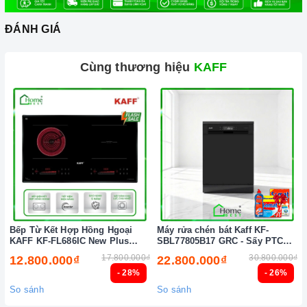
sửa chữa thiết bị nhà bếp cao cấp
ĐÁNH GIÁ
Cùng thương hiệu
KAFF
Bếp Từ Kết Hợp Hồng Hgoại
Máy rửa chén bát Kaff KF-
KAFF KF-FL686IC New Plus
SBL77805B17 GRC - Sấy PTC
(New 2026)
Tự động (New 2026)
17.800.000₫
30.800.000₫
12.800.000₫
22.800.000₫
- 28%
- 26%
So sánh
So sánh