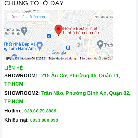
CHÚNG TÔI Ở ĐÂY
LIÊN HỆ
SHOWROOM1:
215 Âu Cơ, Phường 05, Quận 11,
TP.HCM
SHOWROOM2:
Trần Não, Phường Bình An, Quận 02,
TP.HCM
Hotline:
028.66.79.8989
Khiếu nại:
0933.800.899