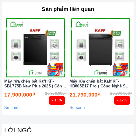
Sản phẩm liên quan
Máy rửa chén bát Kaff KF-
Máy rửa chén bát Kaff KF-
SBL775B New Plus 2025 ( Công
HB805B17 Pro ( Công Nghệ Sấy
nghệ sấy PTC )
PTC )
26.800.000₫
29.800.000₫
17.900.000₫
21.790.000₫
- 33%
- 27%
So sánh
So sánh
LỜI NGỎ