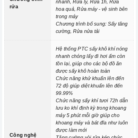
nhanh, Rửa ly, Rửa 1h, Rửa
Sắp xếp bát đĩa đúng cách: Trước khi cho bát đĩa vào
rửa
hoa quả, Rửa máy - vệ sinh bên
máy rửa chén
, bạn cần sắp xếp chúng đúng cách để bát
trong máy
đĩa được rửa sạch và khô ráo hoàn toàn. Bạn cần chú ý:
Chương trình bổ sung: Sấy tăng
cường, Rửa nửa tải
Loại bỏ thức ăn thừa khỏi bát đĩa trước khi cho vào
Máy rửa chén bát Kaff KF-BHMI815Y
.
Hệ thống PTC sấy khô khí nóng
Sắp xếp bát đĩa sao cho các vật dụng không va chạm
nhanh chóng lấy đi hơi ẩm còn
với nhau.
tồn lại, giúp cho các bộ đồ ăn
Sắp xếp bát đĩa ở vị trí phù hợp với chương trình rửa.
được sấy khô hoàn toàn
Lựa chọn chương trình rửa phù hợp: Mỗi chương trình
Chức năng khử khuẩn lên đến
rửa có một mục đích và thời gian khác nhau. Bạn nên lựa
72 độ giúp diệt khuẩn lên đến
chọn chương trình rửa phù hợp với lượng và mức độ
99.99%
bẩn của bát đĩa.
Chức năng sấy khí tươi 72h dẫn
lưu ko khí định kỳ trong khoang
Vệ sinh
Máy rửa chén bát Kaff KF-BHMI815Y
định kỳ:
máy 5 phút mỗi giờ giúp cho
Bạn nên vệ sinh
máy rửa chén
định kỳ để loại bỏ cặn
khoang máy và bát đĩa như luôn
bẩn, ngăn ngừa vi khuẩn phát triển. Bạn có thể vệ sinh
được làm mới
Công nghệ
máy rửa chén bằng cách sử dụng các chất tẩy rửa
Tăng cường vòi rửa kép chức