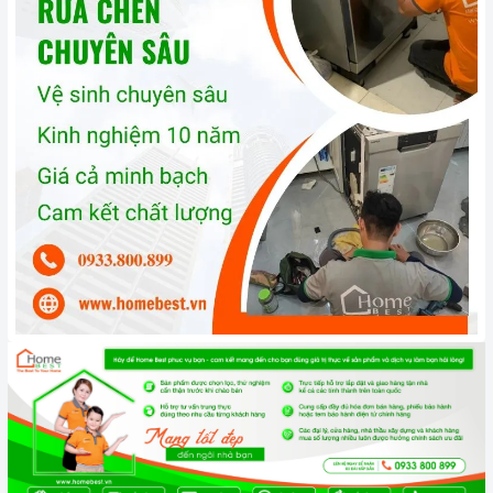
viên, nhân viên và kỹ thuật viên chuyên nghiệp, tận tâm
sẽ đồng hành cùng quý khách trong quá trình mua sắm
và sử dụng sản phẩm.
Đến với Home Best, chúng tôi tự hào cung cấp đến
khách hàng đa dạng các dòng
máy rửa chén KAFF
nổi
tiếng, cam kết về chất lượng và nguồn gốc sản phẩm
chính hãng. Chúng tôi tự tin mang đến cho quý khách
hàng dịch vụ chăm sóc khách hàng tận tâm và chính
sách bảo hành, hậu mãi chuyên nghiệp nhất.
Xem thêm tại đây:
Home Best Care - Trung tâm bảo trì,