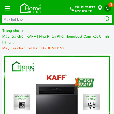
0
028.66.79.8989
0933.800.899
Trang chủ
Máy rửa chén KAFF | Nhà Phân Phối Homebest Cam Kết Chính
Hãng
Máy rửa chén bát Kaff KF-BHMI815Y