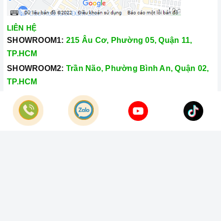
LIÊN HỆ
SHOWROOM1:
215 Âu Cơ, Phường 05, Quận 11,
TP.HCM
SHOWROOM2:
Trần Não, Phường Bình An, Quận 02,
TP.HCM
Hotline:
028.66.79.8989
Khiếu nại:
0933.800.899
© Bản quyền thuộc về
Công Ty TNHH Home Best Việt Nam
Cung cấp bởi
Sapo