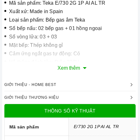
Mã sản phẩm: Teka E/730 2G 1P AI AL TR
Xuất xứ: Made in Spain
Loại sản phẩm: Bếp gas âm Teka
Số bếp nấu: 02 bếp gas + 01 hồng ngoại
Số vòng lửa: 03 + 03
Mặt bếp: Thép không gỉ
Cảm ứng ngắt gas tự động: Có
Hệ thống đánh lửa: Điện 220V
Xem thêm
Chế độ hẹn giờ: Không
Đường kính bếp hồng ngoại: 145 mm
GIỚI THIỆU - HOME BEST
Kiềng: Kiềng thép sơn tĩnh điện
Bộ chia lửa: Sabaf
GIỚI THIỆU THƯƠNG HIỆU
Chất liệu/màu sắc: Màu bạc
THÔNG SỐ KỸ THUẬT
Chế độ pep hầm tiết kiệm gas: Có
Lượng gas tiêu thụ tối đa: 0.38 kg/h/lò
E/730 2G 1P AI AL TR
Mã sản phẩm
Công suất bếp gas: 3.1 kW + 3.1 kW
Công suất bếp hồng ngoại: 1.5 kW