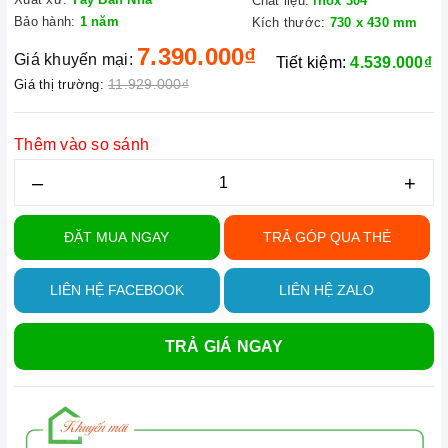
Chất liệu:
inox 304
Bảo hành:
1 năm
Kích thước:
730 x 430 mm
7.390.000₫
Giá khuyến mại:
Tiết kiệm:
4.539.000₫
11.929.000₫
Giá thị trường:
Thêm vào so sánh
–
+
ĐẶT MUA NGAY
TRẢ GÓP QUA THẺ
LIÊN HỆ FACEBOOK
LIÊN HỆ ZALO
TRẢ GIÁ NGAY