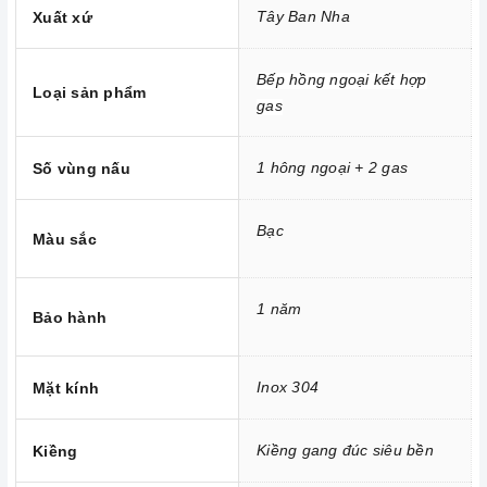
Tây Ban Nha
Xuất xứ
Kích thước bề mặt: 730 x 430 mm
Kính thước khoét đá: 704 x 412 mm
Bếp hồng ngoại kết hợp
Loại sản phẩm
gas
1 hông ngoại + 2 gas
Số vùng nấu
Bạc
Màu sắc
1 năm
Bảo hành
Inox 304
Mặt kính
Kiềng gang đúc siêu bền
Kiềng
Homebest Care