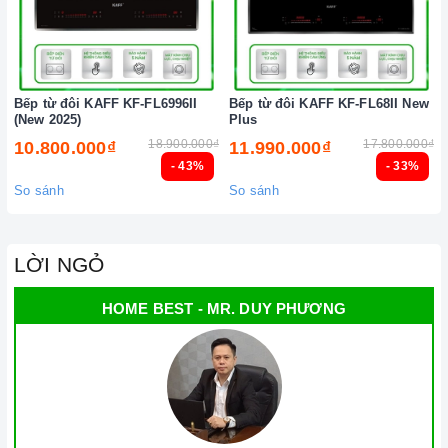
Bếp từ đôi KAFF KF-FL6996II
Bếp từ đôi KAFF KF-FL68II New
(New 2025)
Plus
18.900.000₫
17.800.000₫
10.800.000₫
11.990.000₫
- 43%
- 33%
So sánh
So sánh
LỜI NGỎ
HOME BEST - MR. DUY PHƯƠNG