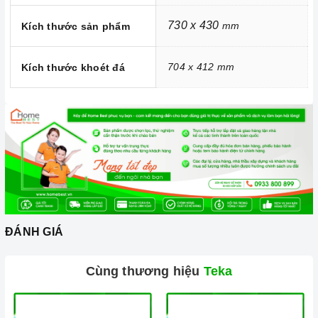
730 x 430
mm
Kích thước sản phẩm
Ảnh minh họa
Chúng tôi không chỉ biết bán mà còn quan tâm đến trải nghiệm
704 x 412 mm
Kích thước khoét đá
sản phẩm và các dịch vụ sau bán hàng, b
ên cạnh việc cung
cấp và phân phối các thiết bị nhà
bếp
cao cấp thì vấn đề bảo
trì và bảo dưỡng sản phẩm luôn được Home Best lưu tâm.
Thiết bị nhà bếp có sự cố hãy gọi ngay cho
Home Best Care
Hotline số
0933 800 899
hoặc
028 66 798989
.
Xem thêm chi tiết tại:
Home Best Care - Trung tâm sửa chữa,
lắp đặt thiết bị Miền Nam
ĐÁNH GIÁ
Cùng thương hiệu
Teka