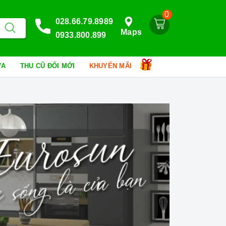
0
028.66.79.8989
Maps
0933.800.899
HỮA
THU CŨ ĐỔI MỚI
KHUYẾN MÃI