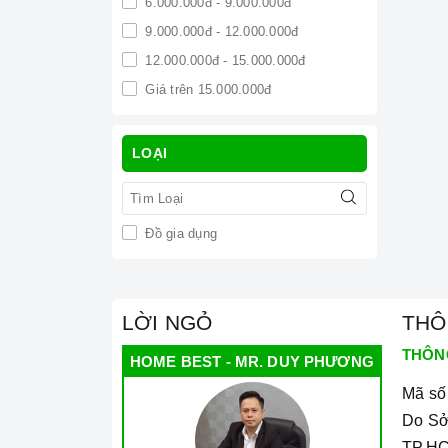
6.000.000đ - 9.000.000đ
9.000.000đ - 12.000.000đ
12.000.000đ - 15.000.000đ
Giá trên 15.000.000đ
LOẠI
Đồ gia dụng
LỜI NGỎ
THÔ
THÔN
HOME BEST - MR. DUY PHƯƠNG
Mã số
Do Sở
TP.HC