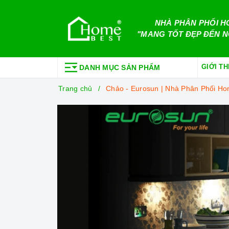
NHÀ PHÂN PHỐI H
"MANG TỐT ĐẸP ĐẾN N
GIỚI TH
DANH MỤC SẢN PHẨM
Trang chủ
Chảo - Eurosun | Nhà Phân Phối H