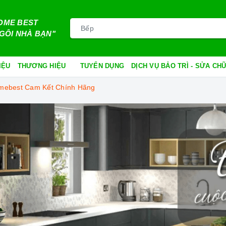
OME BEST
GÔI NHÀ BẠN"
IỆU
THƯƠNG HIỆU
TUYỂN DỤNG
DỊCH VỤ BẢO TRÌ - SỬA C
omebest Cam Kết Chính Hãng