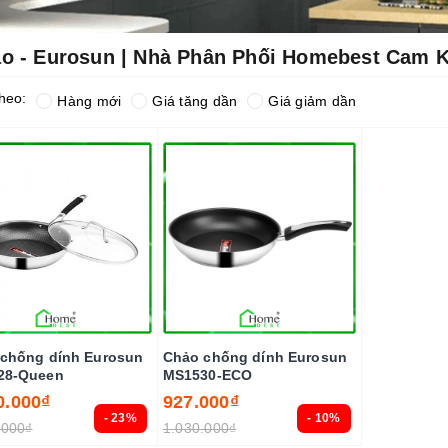
o - Eurosun | Nhà Phân Phối Homebest Cam K
heo:
Hàng mới
Giá tăng dần
Giá giảm dần
chống dính Eurosun
Chảo chống dính Eurosun
28-Queen
MS1530-ECO
0.000₫
927.000₫
- 23%
- 10%
.000₫
1.030.000₫