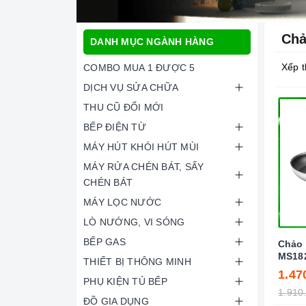
Chả
DANH MỤC NGÀNH HÀNG
Xếp t
COMBO MUA 1 ĐƯỢC 5
DỊCH VỤ SỬA CHỮA
THU CŨ ĐỔI MỚI
BẾP ĐIỆN TỪ
MÁY HÚT KHÓI HÚT MÙI
MÁY RỬA CHÉN BÁT, SẤY
CHÉN BÁT
MÁY LỌC NƯỚC
LÒ NƯỚNG, VI SÓNG
BẾP GAS
Chảo 
MS18
THIẾT BỊ THÔNG MINH
1.47
PHỤ KIỆN TỦ BẾP
1.910
ĐỒ GIA DỤNG