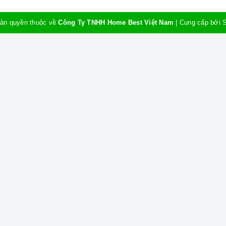
ản quyền thuộc về
Công Ty TNHH Home Best Việt Nam
|
Cung cấp bởi