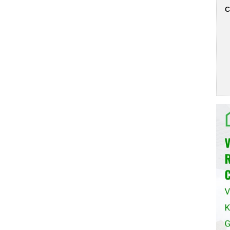
C
g các chất tẩy rửa chuyên dụng, không gây hại cho máy.
ặc muối rửa chén theo hướng dẫn của nhà sản xuất.
ĩa vào máy rửa chén, bạn cần sắp xếp chúng đúng cách để
 cần chú ý:
o vào máy rửa chén.
a chạm với nhau.
nh rửa.
trình rửa có một mục đích và thời gian khác nhau. Bạn nên
mức độ bẩn của bát đĩa.
áy rửa chén định kỳ để loại bỏ cặn bẩn, ngăn ngừa vi khuẩn
g cách sử dụng các chất tẩy rửa chuyên dụng hoặc bằng cách