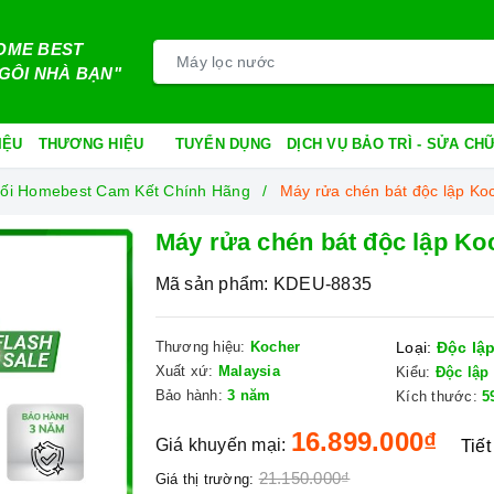
OME BEST
GÔI NHÀ BẠN"
IỆU
THƯƠNG HIỆU
TUYỂN DỤNG
DỊCH VỤ BẢO TRÌ - SỬA C
hối Homebest Cam Kết Chính Hãng
Máy rửa chén bát độc lập K
Máy rửa chén bát độc lập K
Mã sản phẩm:
KDEU-8835
Thương hiệu:
Kocher
Loại:
Độc lậ
Xuất xứ:
Malaysia
Kiểu:
Độc lập
Bảo hành:
3 năm
Kích thước:
5
16.899.000₫
Giá khuyến mại:
Tiết
21.150.000₫
Giá thị trường: