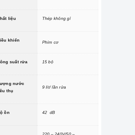
hất liệu
Thép không gỉ
iều khiển
Phím cơ
ông suất rửa
15 bộ
ượng nước
9 lít/ lần rửa
iêu thụ
ộ ồn
42 dB
220 – 240V/50 –