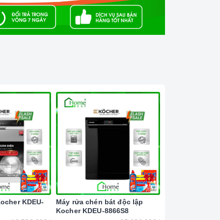
Kocher KDEU-
Máy rửa chén bát độc lập
Máy rửa chén bá
Kocher KDEU-8866S8
Kocher KDEU-8