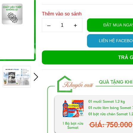
Thêm vào so sánh
–
+
ĐẶT MUA NGA
LIÊN HỆ FACEB
TRẢ G