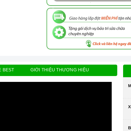
E BEST
GIỚI THIỆU THƯƠNG HIỆU
M
X
B