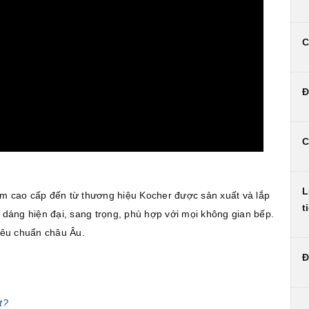
C
Đ
C
L
 cao cấp đến từ thương hiệu Kocher được sản xuất và lắp
t
u dáng hiện đại, sang trọng, phù hợp với mọi không gian bếp.
tiêu chuẩn châu Âu.
Đ
t?