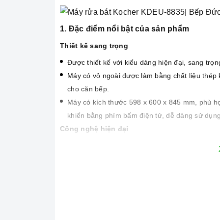
1. Đặc điểm nổi bật của sản phẩm
Thiết kế sang trọng
Được thiết kế với kiểu dáng hiện đại, sang trọ
Máy có vỏ ngoài được làm bằng chất liệu thép 
cho căn bếp.
Máy có kích thước 598 x 600 x 845 mm, phù hợp 
khiển bằng phím bấm điện tử, dễ dàng sử dụng 
Công nghệ hiện đại
Công nghệ VORTEX vòi phun siêu nhanh
Công nghệ Inverter thông minh tiết kiệm điện 
Chức năng tạm dừng/khởi động 1-24h
Tự động mở cửa khi kết thúc chương trình
Chức năng sấy tăng cường
Tính năng Hygiene Plus diệt sạch 99% vi khuẩ