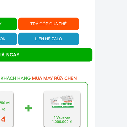
Y
TRẢ GÓP QUA THẺ
OOK
LIÊN HỆ ZALO
IÁ NGAY