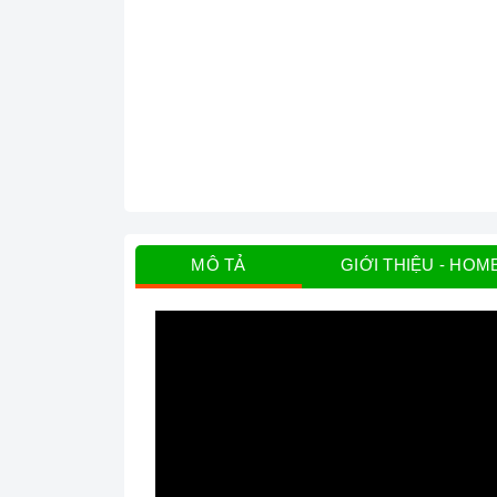
MÔ TẢ
GIỚI THIỆU - HOM