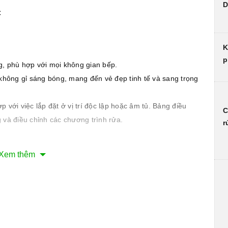
D
K
p
ng, phù hợp với mọi không gian bếp.
không gỉ sáng bóng, mang đến vẻ đẹp tinh tế và sang trọng
với việc lắp đặt ở vị trí độc lập hoặc âm tủ. Bảng điều
C
và điều chỉnh các chương trình rửa.
r
Xem thêm
năng
n