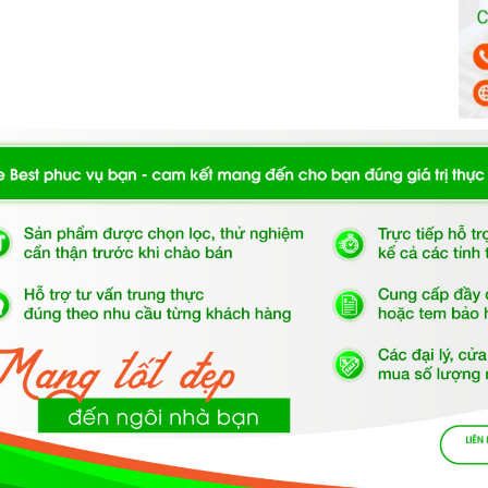
 dụng máy rửa chén, bạn nên tắt nguồn và xả hết nước
bụi bẩn và côn trùng xâm nhập.
ome Best?
t cung cấp sản phẩm chính hãng 100%, có nguồn gốc, xuất
 sử dụng, lắp đặt, chế độ bảo hành chính hãng, hậu mãi
rải nghiệm tuyệt vời và không gặp bất kỳ khó khăn nào
 vấn viên, nhân viên và kỹ thuật viên chuyên nghiệp, tận tâm
 mua sắm và sử dụng sản phẩm.