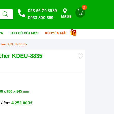
0
028.66.79.8989
Maps
0933.800.899
HỮA
THU CŨ ĐỔI MỚI
KHUYẾN MÃI
ocher KDEU-8835
ocher KDEU-8835
p
98 x 600 x 845 mm
 kiệm:
4.251.000₫