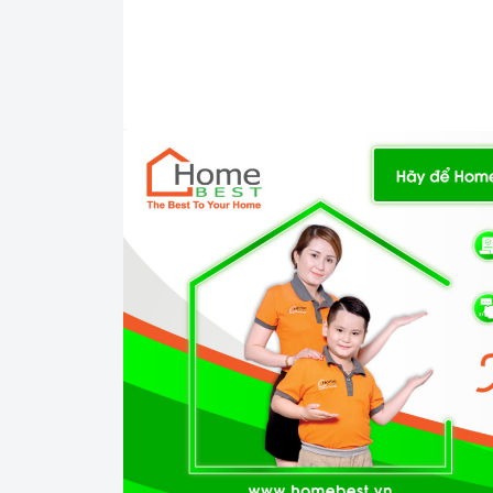
Bảo quản máy rửa chén đúng cách: Khi không sử
trong máy. Bạn cũng nên đóng cửa máy để ngăn 
3. Tại sao nên chọn mua sản phẩm tại H
Cam kết hàng chính hãng:
Chúng tôi cam kế
xứ và chứng từ rõ ràng.
Chế độ hỗ trợ bảo hành linh hoạt:
Hướng dẫn
chuyên nghiệp, đảm bảo rằng quý khách sẽ có t
trong quá trình sử dụng sản phẩm.
Vận chuyển lắp đặt nhanh chóng:
Đội ngũ tư
sẽ đồng hành cùng quý khách trong quá trình