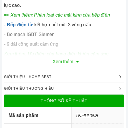
lực cao.
=> Xem thêm:
Phân loại các mặt kính của bếp điện
-
Bếp điện từ
kết hợp hút mùi 3 vùng nấu
- Bo mạch IGBT Siemen
- 9 dải công suất cảm ứng
Xem thêm:
Ưu điểm của bảng điều khiển cảm ứng
Xem thêm
2. Tính năng nổi bật:
GIỚI THIỆU - HOME BEST
-
Chức năng Booster tăng công suất cực nhanh
GIỚI THIỆU THƯƠNG HIỆU
- Công nghệ Inverter tiết kiệm điện
THÔNG SỐ KỸ THUẬT
-
Cảm biến chống tràn
- Tính năng tạm dừng (Pause)
Mã sản phẩm
HC-IHH80A
=> Xem thêm:
Một số tính năng của bếp điện