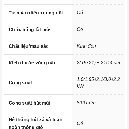
Có
Tự nhận diện xoong nồi
Có
Chức năng tắt mở
Kính đen
Chất liệu/màu sắc
2(19x21) + 21/14 cm
Kích thước vùng nấu
Ảnh minh họa
1.6/1.85+2.1/3.0+2.2
Chúng tôi không chỉ biết bán mà còn quan tâm đến trải nghiệm
Công suất
kW
sản phẩm và các dịch vụ sau bán hàng, b
ên cạnh việc cung
cấp và phân phối các thiết bị nhà bếp cao cấp thì vấn đề bảo trì
800 m
/h
3
Công suất hút mùi
và bảo dưỡng sản phẩm luôn được Home Best lưu tâm.
Thiết bị nhà bếp có sự cố hãy gọi ngay cho
Home Best Care
Hệ thống hút xả và tuần
Hotline số
0933 800 899
hoặc
028 66 798989
.
Có
hoàn thông gió