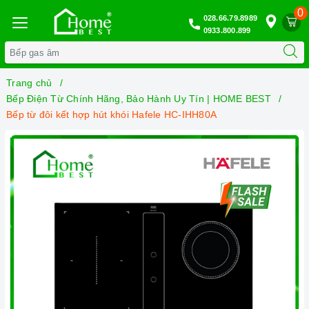
0
028.66.79.8989
0933.800.899
Trang chủ
Bếp Điện Từ Chính Hãng, Bảo Hành Uy Tín | HOME BEST
Bếp từ đôi kết hợp hút khói Hafele HC-IHH80A