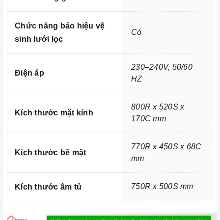
Xem thêm chi tiết tại:
Home Best Care - Trung tâm sửa chữa,
lắp đặt thiết bị Miền Nam
Chức năng báo hiệu vệ
Có
sinh lưới lọc
230–240V, 50/60
Điện áp
HZ
800R x 520S x
Kích thước mặt kính
170C mm
770R x 450S x 68C
Kích thước bề mặt
mm
750R x 500S mm
Kích thước âm tủ