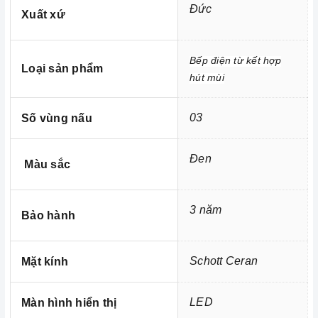
Đức
Xuất xứ
3. Tính năng an toàn:
Bếp điện từ kết hợp
Loại sản phẩm
hút mùi
03
Số vùng nấu
Đen
Màu sắc
3 năm
Bảo hành
Ảnh minh họa
Schott Ceran
Mặt kính
- Chức năng Child Lock (Khóa trẻ em - Khóa bảng điều
LED
Màn hình hiển thị
khiển)