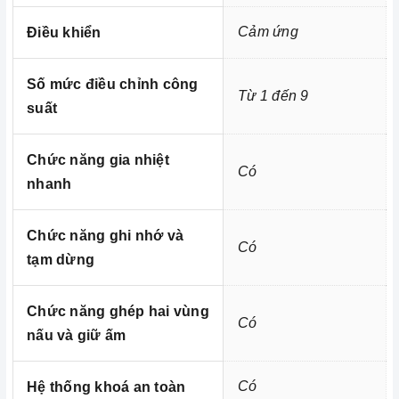
- Chức năng tự động ngắt khi nóng quá tải
Cảm ứng
Điều khiển
- Chức năng tự động tắt khi không sử dụng
- Chức năng cảnh báo mặt bếp nóng (Nhiệt dư)
Số mức điều chỉnh công
Từ 1 đến 9
- Chức năng cảnh báo đang nấu nồi không
suất
- Chức năng cảnh báo nồi không phù hợp
Chức năng gia nhiệt
=> Xem thêm:
Một số tiện ích thông minh của bếp điện
Có
nhanh
hiện nay
Chức năng ghi nhớ và
Có
Kích thước
tạm dừng
Homebest Care
Chức năng ghép hai vùng
Có
nấu và giữ ấm
Trung tâm bảo trì - sửa chữa thiết bị nhà bếp
cao cấp tại Miền Nam
Có
Hệ thống khoá an toàn