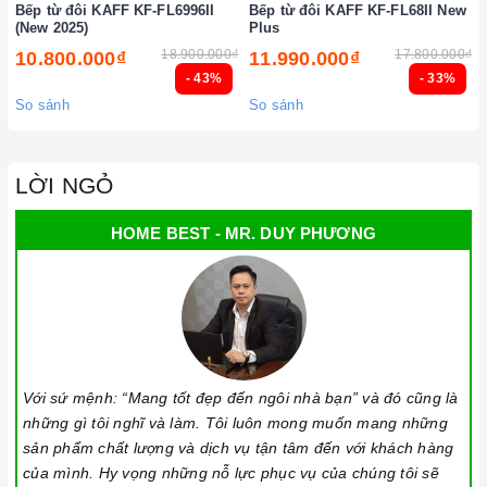
Bếp từ đôi KAFF KF-FL6996II
Bếp từ đôi KAFF KF-FL68II New
(New 2025)
Plus
18.900.000₫
17.800.000₫
10.800.000₫
11.990.000₫
- 43%
- 33%
So sánh
So sánh
LỜI NGỎ
HOME BEST - MR. DUY PHƯƠNG
Với sứ mệnh: “Mang tốt đẹp đến ngôi nhà bạn” và đó cũng là
những gì tôi nghĩ và làm. Tôi luôn mong muốn mang những
sản phẩm chất lượng và dịch vụ tận tâm đến với khách hàng
của mình. Hy vọng những nỗ lực phục vụ của chúng tôi sẽ