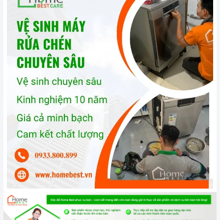
rửa chuyên dụng hoặc bằng cách chạy chương trình rửa vệ
sinh.
Bảo quản
máy rửa chén
đúng cách: Khi không sử dụng
máy
rửa chén
, bạn nên tắt nguồn và xả hết nước trong máy. Bạn
cũng nên đóng cửa máy để ngăn bụi bẩn và côn trùng xâm
nhập.
3. Tại sao nên chọn mua sản phẩm tại Home Best?
Cam kết hàng chính hãng:
Chúng tôi cam kết cung cấp sản
phẩm chính hãng 100%, có nguồn gốc, xuất xứ và chứng từ
rõ ràng.
Chế độ hỗ trợ bảo hành linh hoạt:
Hướng dẫn sử dụng,
lắp đặt, chế độ bảo hành chính hãng, hậu mãi chuyên
nghiệp, đảm bảo rằng quý khách sẽ có trải nghiệm tuyệt vời
và không gặp bất kỳ khó khăn nào trong quá trình sử dụng
sản phẩm.