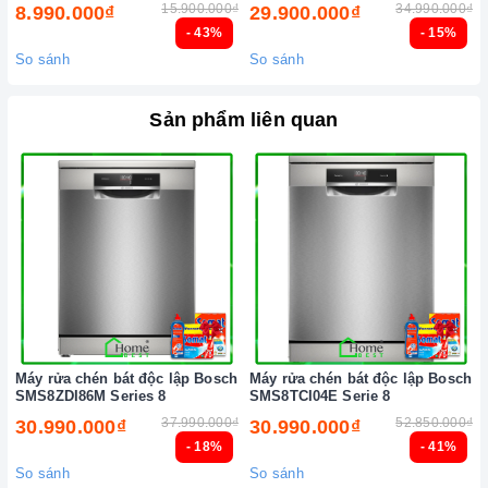
15.900.000₫
34.990.000₫
8.990.000₫
29.900.000₫
chữa thiết bị nhà bếp cao cấp
- 43%
- 15%
So sánh
So sánh
Sản phẩm liên quan
Máy rửa chén bát độc lập Bosch
Máy rửa chén bát độc lập Bosch
SMS8ZDI86M Series 8
SMS8TCI04E Serie 8
37.990.000₫
52.850.000₫
30.990.000₫
30.990.000₫
- 18%
- 41%
So sánh
So sánh