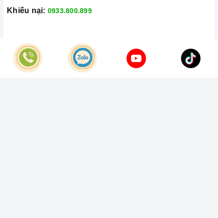
Khiếu nại:
0933.800.899
© Bản quyền thuộc về
Công Ty TNHH Home Best Việt Nam
Cung cấp bởi
Sapo