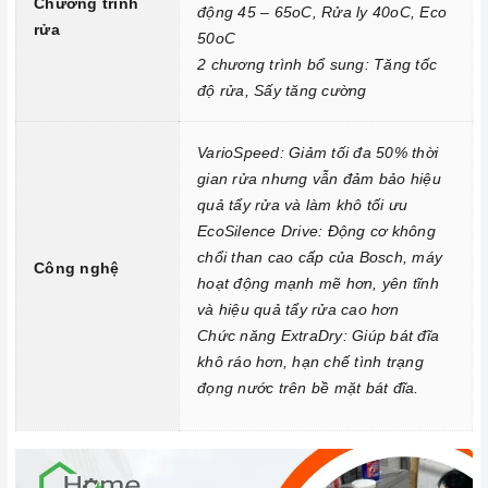
Chương trình
động 45 – 65oC, Rửa ly 40oC, Eco
dẫn của nhà sản xuất.
rửa
50oC
Sắp xếp bát đĩa đúng cách: Trước khi cho bát đĩa vào
máy rửa
2 chương trình bổ sung: Tăng tốc
chén
, bạn cần sắp xếp chúng đúng cách để bát đĩa được rửa
độ rửa, Sấy tăng cường
sạch và khô ráo hoàn toàn. Bạn cần chú ý:
VarioSpeed: Giảm tối đa 50% thời
Loại bỏ thức ăn thừa khỏi bát đĩa trước khi cho vào
máy rửa
gian rửa nhưng vẫn đảm bảo hiệu
chén
.
quả tẩy rửa và làm khô tối ưu
Sắp xếp bát đĩa sao cho các vật dụng không va chạm với
EcoSilence Drive: Động cơ không
nhau.
chổi than cao cấp của Bosch, máy
Công nghệ
Sắp xếp bát đĩa ở vị trí phù hợp với chương trình rửa.
hoạt động mạnh mẽ hơn, yên tĩnh
Lựa chọn chương trình rửa phù hợp: Mỗi chương trình rửa có
và hiệu quả tẩy rửa cao hơn
một mục đích và thời gian khác nhau. Bạn nên lựa chọn
Chức năng ExtraDry
: Giúp bát đĩa
chương trình rửa phù hợp với lượng và mức độ bẩn của bát
khô ráo hơn, hạn chế tình trạng
đọng nước trên bề mặt bát đĩa.
đĩa.
Vệ sinh
máy rửa chén
định kỳ: Bạn nên vệ sinh
máy rửa chén
định kỳ để loại bỏ cặn bẩn, ngăn ngừa vi khuẩn phát triển. Bạn
có thể vệ sinh máy rửa chén bằng cách sử dụng các chất tẩy