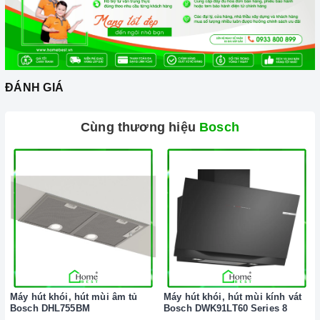
Vận chuyển lắp đặt nhanh chóng:
Đội ngũ tư vấn viên,
nhân viên và kỹ thuật viên chuyên nghiệp, tận tâm sẽ đồng
hành cùng quý khách trong quá trình mua sắm và sử dụng
sản phẩm.
ĐÁNH GIÁ
Cùng thương hiệu
Bosch
Đến với Home Best, chúng tôi tự hào cung cấp đến khách hàng
đa dạng các dòng
máy rửa chén BOSCH
nổi tiếng, cam kết về
chất lượng và nguồn gốc sản phẩm chính hãng. Chúng tôi tự
tin mang đến cho quý khách hàng dịch vụ chăm sóc khách
hàng tận tâm và chính sách bảo hành, hậu mãi chuyên nghiệp
nhất.
Máy hút khói, hút mùi âm tủ
Máy hút khói, hút mùi kính vát
Bosch DHL755BM
Bosch DWK91LT60 Series 8
Xem thêm tại đây:
Home Best Care - Trung tâm bảo trì, sửa