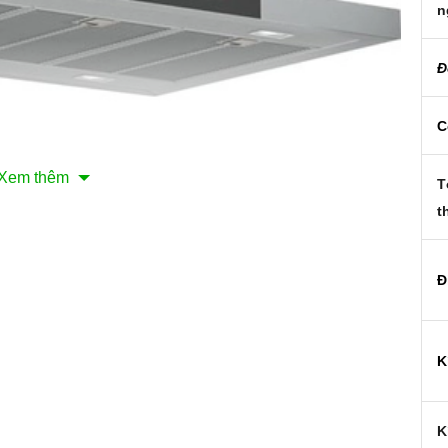
n
Đ
C
Xem thêm
T
t
Đ
t liệu thép không rỉ . Khách hàng có thể hoàn toàn yên tâm
K
ó thể kết hợp với rất nhiều kiểu bếp vì hầu hết các bếp đều
ững không gian rộng rãi sẽ tăng thêm vẻ sang trọng cho
K