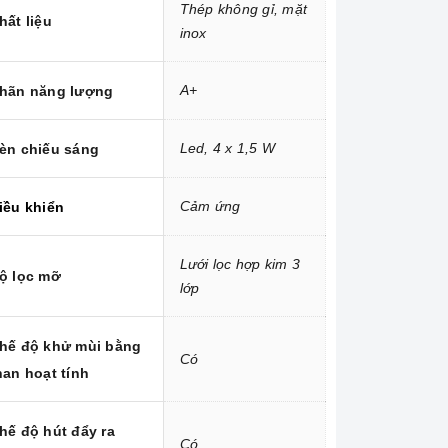
Thép không gỉ, mặt
hất liệu
inox
A+
hãn năng lượng
Led, 4 x 1,5 W
èn chiếu sáng
Cảm ứng
iều khiển
Lưới lọc hợp kim 3
ộ lọc mỡ
lớp
hế độ khử mùi bằng
Có
han hoạt tính
hế độ hút đẩy ra
Có