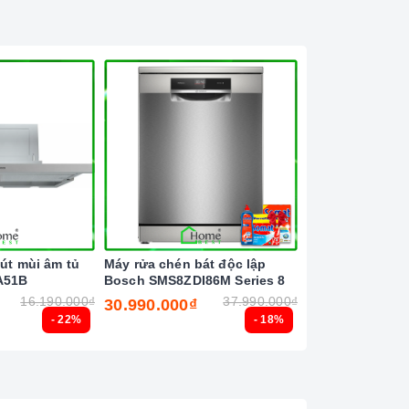
hút mùi âm tủ
Máy rửa chén bát độc lập
Máy rửa chén bá
A51B
Bosch SMS8ZDI86M Series 8
Bosch SMS8TCI0
16.190.000₫
37.990.000₫
30.990.000₫
30.990.000₫
- 22%
- 18%