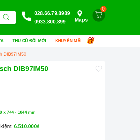
0
028.66.79.8989
Maps
0933.800.899
HỮA
THU CŨ ĐỔI MỚI
KHUYẾN MÃI
ch DIB97IM50
osch DIB97IM50
00 x 744 - 1044 mm
 kiệm:
6.510.000₫