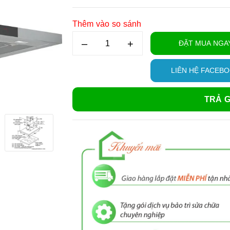
Thêm vào so sánh
–
+
ĐẶT MUA NGA
LIÊN HỆ FACEB
TRẢ G