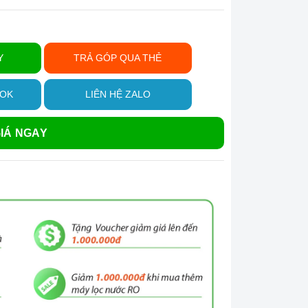
Y
TRẢ GÓP QUA THẺ
OOK
LIÊN HỆ ZALO
IÁ NGAY