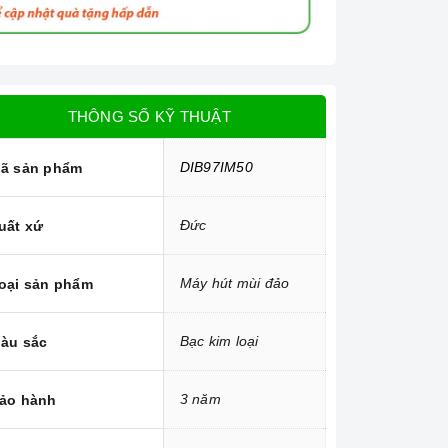
THÔNG SỐ KỸ THUẬT
DIB97IM50
ã sản phẩm
Đức
uất xứ
Máy hút mùi đảo
oại sản phẩm
Bạc kim loại
àu sắc
3 năm
ảo hành