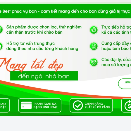
a quạt thông gió kết hợp với các màng lọc. Máy thường bao
goài, hệ thống dẫn khí, lưới lọc, quạt hút, đèn chiếu sáng,