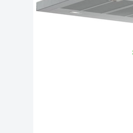
1. Đặc điểm nổi bật của sản phẩm
Thiết kế sang trọng
Thân máy với kiểu dáng âm bàn đẹp mắt với chấ
về độ an toàn của máy.
Với kích thước 744-1044 x 898 x 600 mm, máy c
có kích thước tương xứng. Máy phù hợp với nh
gian bếp của bạn.