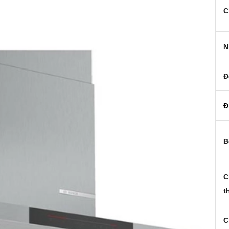
C
N
Đ
Đ
B
C
t
C