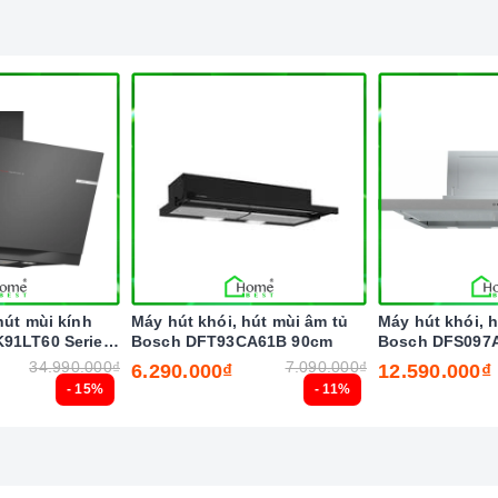
 có tác dụng chiếu sáng và làm cho công việc nấu ăn thêm
ng thời chức năng khử mùi bằng than hoạt tính sẽ giúp cho
 thức này sẽ giúp máy có hiệu quả tới 100% và mùi sẽ được
 ảnh hưởng đến sinh hoạt gia đình bạn. Tổng điện năng tiêu
 6 đến 7 tiếng đồng hồ hoạt động của máy mới hết có 1 số
hút mùi kính
Máy hút khói, hút mùi âm tủ
Máy hút khói, 
91LT60 Series
Bosch DFT93CA61B 90cm
Bosch DFS097
hoạt tính, bạn nên thay than từ 6 tháng đến 1 năm một lần
34.990.000₫
7.090.000₫
6.290.000₫
12.590.000₫
- 15%
- 11%
ửa.
ạn không nên để nước hoặc vật cứng lọt vào trong máy.