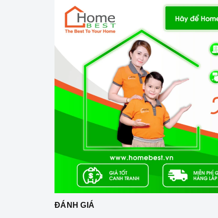
Công nghệ hiện đại
Công suất hút khỏe: 438
(m³/
h
)
Máy hút mùi hoạt động dựa trên nguyên tắc củ
ĐÁNH GIÁ
gồm các bộ phận cơ bản như: lớp toa inox bên n