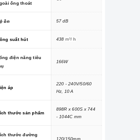
goài ống thoát
57 dB
ộ ồn
438
m³/
h
ông suất
hút
ổng điện năng tiêu
166W
hụ
220 - 240V/50/60
iện áp
Hz, 10 A
898R x 600S x 744
ích thước sản phẩm
- 1044C mm
ích thước đường
120/150mm