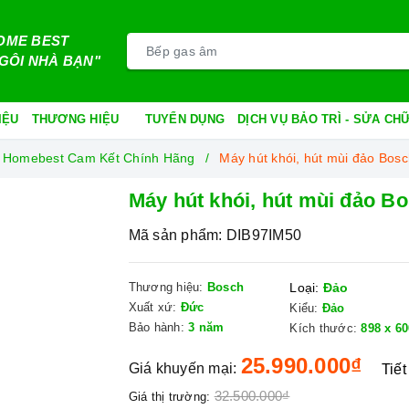
OME BEST
GÔI NHÀ BẠN"
IỆU
THƯƠNG HIỆU
TUYỂN DỤNG
DỊCH VỤ BẢO TRÌ - SỬA C
ối Homebest Cam Kết Chính Hãng
Máy hút khói, hút mùi đảo Bos
Máy hút khói, hút mùi đảo B
Mã sản phẩm:
DIB97IM50
Thương hiệu:
Bosch
Loại:
Đảo
Xuất xứ:
Đức
Kiểu:
Đảo
Bảo hành:
3 năm
Kích thước:
898 x 6
25.990.000₫
Giá khuyến mại:
Tiết
32.500.000₫
Giá thị trường: