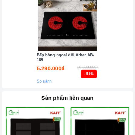
Không sử dụng dụng cụ nấu ăn mỏng hoặc chất lượng thấp,
vì sẽ tạo ra rất nhiều tiếng ồn trong khi nấu, đồng thời dễ ảnh
hưởng không tốt đến
bếp điện từ
.
Nên chọn nồi có đường kính đáy phù hợp với vùng nấu,
không nhỏ quá cũng không to quá vì dễ gây ra sự cố không
nhận nồi. Đường kính nồi thông thường khoảng từ 10-35cm.
Bếp hồng ngoại đôi Arber AB-
169
Lưu ý trong quá trình nấu
10.890.000₫
5.290.000₫
Đảm bảo đọc hướng dẫn sử dụng kèm theo để biết điện áp
- 51%
So sánh
và dòng điện yêu cầu cũng như các thông số kỹ thuật khác.
Làm theo hướng dẫn của nhà sản xuất.
Sản phẩm liên quan
Đặt
bếp
trên bề mặt phẳng, ổn định.
Đặt dụng cụ nấu đúng trọng tâm của vùng nấu trước khi bật
cảm ứng để tránh các mã lỗi
bếp
điện từ và để tiết kiệm điện
năng.