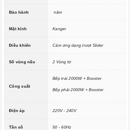
Bo mạch IGBT SIMENS Made in Germany.
Đầu đốt EGO Made in Germany.
Bảo hành
năm
Trang bị 9 dải công suất nấu.
Mặt kính
Kanger
Điều khiển
Cảm ứng dạng trượt Slider
Số vùng nấu
2 Vùng từ
Bếp trái 2000W + Booster
Công suất
Bếp phải 2000W + Booster
Điện áp
220V - 240V
Công nghệ hiện đại
Tính năng vượt trội
Tần số
50 - 60Hz