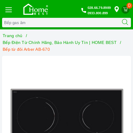
0
028.66.79.8989
0933.800.899
Trang chủ
Bếp Điện Từ Chính Hãng, Bảo Hành Uy Tín | HOME BEST
Bếp từ đôi Arber AB-670