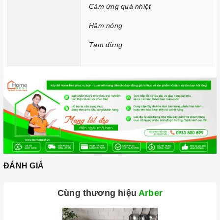
Chức năng Cảm ứng quá nhiệt:
Khi nhiệt độ quá cao hơn
Cảm ứng quá nhiệt
mức cho phép thì
bếp
từ sẽ tự động ngắt và cảnh báo cho
Hâm nóng
người dùng mã lỗi E1 trên bảng điều khiển.
Tạm dừng
Chức năng Tạm dừng:
Giúp bạn có thể tạm dừng cài đặt
chương trình, nghĩa là các vùng nấu có thể bị tạm dừng và
sau đó khi nhấn lại, nó sẽ tiếp tục quá trình nấu.
2. Một số lưu ý khi sử dụng sản phẩm
Lưu ý khi chọn nồi nấu
Lưu ý những chất liệu sau sẽ phù hợp với mặt
bếp từ
: sắt,
thép không gỉ, gang, gang tráng men hoặc các vật liệu từ
tính.
Các vật liệu không hoạt động trên mặt
bếp từ
: thủy tinh,
ĐÁNH GIÁ
đồng, nhôm, trừ khi đáy nồi có đặc tính từ tính (hút được
nam châm).
Cùng thương hiệu
Arber
Cần chọn đáy nồi nhẵn và bằng phẳng, tránh những loại có
rãnh hoặc nồi đáy lõm.