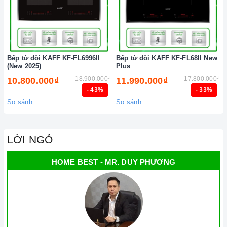
Bật bếp bằng cách chạm vào nút bật/ tắt trên bảng điều
khiển, và thao tác trượt để tăng giảm công suất/ nhiệt độ/
thời gian.
Đặt công suất/ nhiệt độ/ hẹn giờ và chế độ nấu Booster theo
Bếp từ đôi KAFF KF-FL6996II
Bếp từ đôi KAFF KF-FL68II New
hướng dẫn sử dụng.
(New 2025)
Plus
Khóa trẻ em: sử dụng để bảo đảm an toàn nếu nhà có trẻ em
18.900.000₫
17.800.000₫
10.800.000₫
11.990.000₫
- 43%
- 33%
và để ngăn mọi tác động làm thay đổi các cài đặt trong quá
So sánh
So sánh
trình nấu. Tất cả các nút sẽ bị khóa và chương trình nấu vẫn
sẽ tiếp tục chạy khi sử dụng tính năng này. Để kích hoạt
hoặc tắt tính năng này, nhấn giữ biểu tượng khóa trong vài
LỜI NGỎ
giây cho đến khi có tín hiệu thông báo.
HOME BEST - MR. DUY PHƯƠNG
Lưu ý vệ sinh và bảo quản
bếp
Luôn dùng khăn mềm và khô để vệ sinh mặt
bếp
, chú ý lau
thật nhẹ để tránh làm trầy xước mặt bếp.
Đối với các vết bẩn cứng đầu, có thể dùng giấy ướt hoặc chất
tẩy rửa chuyên dụng để lau mặt
bếp
.