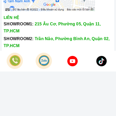
LIÊN HỆ
SHOWROOM1:
215 Âu Cơ, Phường 05, Quận 11,
TP.HCM
SHOWROOM2:
Trần Não, Phường Bình An, Quận 02,
TP.HCM
Hotline:
028.66.79.8989
Khiếu nại:
0933.800.899
© Bản quyền thuộc về
Công Ty TNHH Home Best Việt Nam
Cung cấp bởi
Sapo