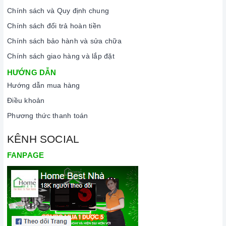
Chính sách và Quy định chung
Vận chuyển lắp đặt nhanh chóng:
Đội ngũ tư vấn viên,
nhân viên và kỹ thuật viên chuyên nghiệp, tận tâm sẽ đồng
Chính sách đổi trả hoàn tiền
hành cùng quý khách trong quá trình mua sắm và sử dụng
Chính sách bảo hành và sửa chữa
sản phẩm.
Chính sách giao hàng và lắp đặt
HƯỚNG DẪN
Hướng dẫn mua hàng
Điều khoản
Phương thức thanh toán
KÊNH SOCIAL
Đến với Home Best, chúng tôi tự hào cung cấp đến khách hàng
FANPAGE
đa dạng các dòng
bếp từ Arber
nổi tiếng, cam kết về chất
lượng và nguồn gốc sản phẩm chính hãng. Chúng tôi tự tin
mang đến cho quý khách hàng dịch vụ chăm sóc khách hàng
tận tâm và chính sách bảo hành, hậu mãi chuyên nghiệp nhất.
Xem thêm tại đây:
Home Best Care - Trung tâm bảo trì, sửa