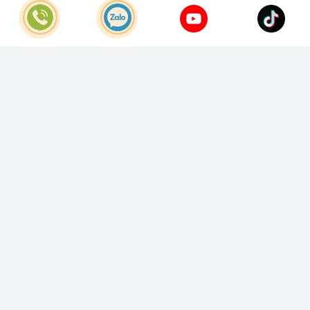
Khiếu nại:
0933.800.899
© Bản quyền thuộc về
Công Ty TNHH Home Best Việt Nam
Cung cấp bởi
Sapo