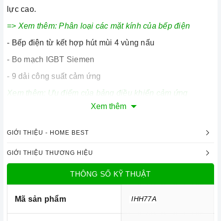
lực cao.
=> Xem thêm:
Phân loại các mặt kính của bếp điện
- Bếp điện từ kết hợp hút mùi 4 vùng nấu
- Bo mạch IGBT Siemen
- 9 dải công suất cảm ứng
Xem thêm:
Ưu điểm của bảng điều khiển cảm ứng
Xem thêm
2. Tính năng nổi bật:
GIỚI THIỆU - HOME BEST
-
Chức năng Booster tăng công suất cực nhanh
GIỚI THIỆU THƯƠNG HIỆU
- Công nghệ Inverter tiết kiệm điện
THÔNG SỐ KỸ THUẬT
-
Cảm biến chống tràn
- Tính năng tạm dừng (Pause)
Mã sản phẩm
IHH77A
=> Xem thêm:
Một số tính năng của bếp điện