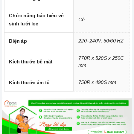
Xem thêm chi tiết tại:
Home Best Care - Trung tâm sửa chữa,
lắp đặt thiết bị Miền Nam
Chức năng báo hiệu vệ
Có
sinh lưới lọc
220–240V, 50/60 HZ
Điện áp
770R x 520S x 250C
Kích thước bề mặt
mm
750R x 490S mm
Kích thước âm tủ