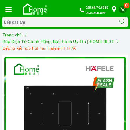
0
028.66.79.8989
0933.800.899
Trang chủ
Bếp Điện Từ Chính Hãng, Bảo Hành Uy Tín | HOME BEST
Bếp từ kết hợp hút mùi Hafele IHH77A