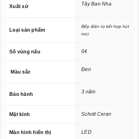
Tây Ban Nha
Xuất xứ
3. Tính năng an toàn:
Bếp điện từ kết hợp hút
Loại sản phẩm
mùi
04
Số vùng nấu
Đen
Màu sắc
3 năm
Bảo hành
Ảnh minh họa
Schott Ceran
Mặt kính
- Chức năng Child Lock (Khóa trẻ em - Khóa bảng điều
LED
Màn hình hiển thị
khiển)