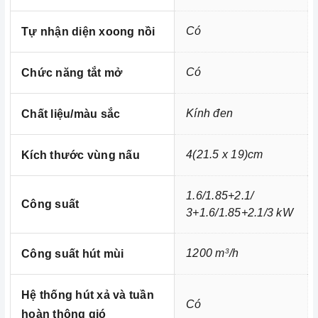
Có
Tự nhận diện xoong nồi
Có
Chức năng tắt mở
Kính đen
Chất liệu/màu sắc
4(21.5 x 19)cm
Kích thước vùng nấu
Ảnh minh họa
1.6/1.85+2.1/
Chúng tôi không chỉ biết bán mà còn quan tâm đến trải nghiệm
Công suất
3+1.6/1.85+2.1/3 kW
sản phẩm và các dịch vụ sau bán hàng, b
ên cạnh việc cung
cấp và phân phối các thiết bị nhà bếp cao cấp thì vấn đề bảo trì
1200 m
/h
3
Công suất hút mùi
và bảo dưỡng sản phẩm luôn được Home Best lưu tâm.
Thiết bị nhà bếp có sự cố hãy gọi ngay cho
Home Best Care
Hệ thống hút xả và tuần
Hotline số
0933 800 899
hoặc
028 66 798989
.
Có
hoàn thông gió