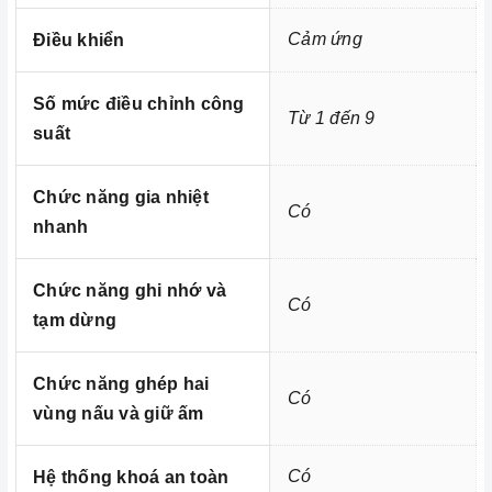
- Chức năng tự động ngắt khi nóng quá tải
Cảm ứng
Điều khiển
- Chức năng tự động tắt khi không sử dụng
- Chức năng cảnh báo mặt bếp nóng (Nhiệt dư)
Số mức điều chỉnh công
Từ 1 đến 9
- Chức năng cảnh báo đang nấu nồi không
suất
- Chức năng cảnh báo nồi không phù hợp
Chức năng gia nhiệt
=> Xem thêm:
Một số tiện ích thông minh của bếp điện
Có
nhanh
hiện nay
Chức năng ghi nhớ và
Có
Kích thước
tạm dừng
Homebest Care
Chức năng ghép hai
Có
vùng nấu và giữ ấm
Trung tâm bảo trì - sửa chữa thiết bị nhà bếp
cao cấp tại Miền Nam
Có
Hệ thống khoá an toàn