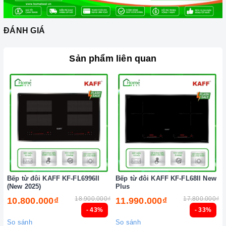
ĐÁNH GIÁ
Sản phẩm liên quan
Bếp từ đôi KAFF KF-FL6996II
Bếp từ đôi KAFF KF-FL68II New
(New 2025)
Plus
18.900.000₫
17.800.000₫
10.800.000₫
11.990.000₫
- 43%
- 33%
So sánh
So sánh