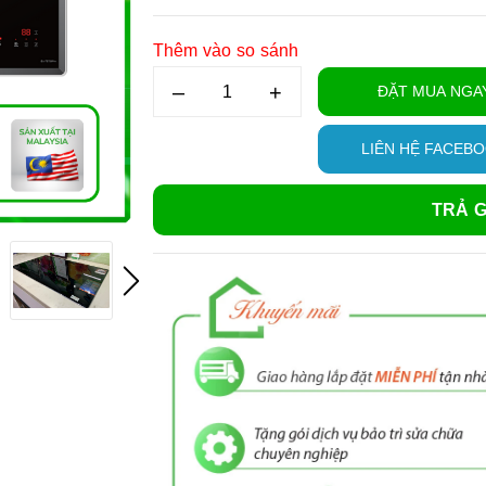
Thêm vào so sánh
–
+
ĐẶT MUA NGA
LIÊN HỆ FACEB
TRẢ G