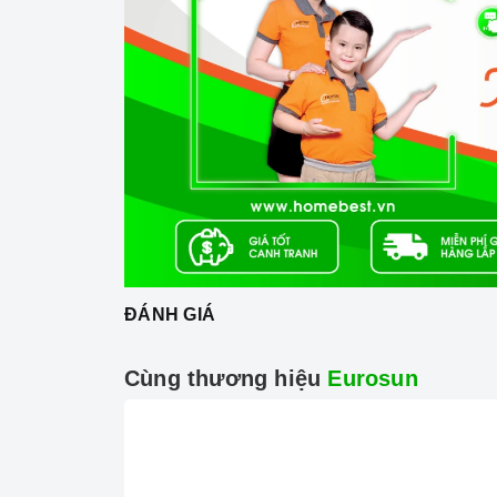
tiết kiệm thời gian
Chức năng
tự nhận diện nồi chảo
. Đối vớ
chứ không phải hoàn toàn vùng nấu như bế
Trang bị chức năng hẹn giờ lên đến 99 p
3.Chức năng an toàn:
ĐÁNH GIÁ
Cùng thương hiệu
Eurosun