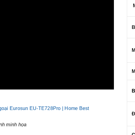
M
B
M
M
B
Đ
nh minh họa
C