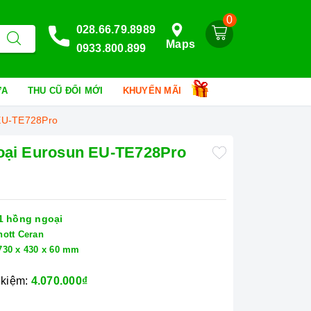
0
028.66.79.8989
Maps
0933.800.899
HỮA
THU CŨ ĐỔI MỚI
KHUYẾN MÃI
 EU-TE728Pro
goại Eurosun EU-TE728Pro
 1 hồng ngoại
hott Ceran
730 x 430 x 60 mm
 kiệm:
4.070.000₫