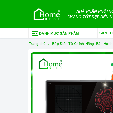
NHÀ PHÂN PHỐI H
"MANG TỐT ĐẸP ĐẾN N
GIỚI TH
DANH MỤC SẢN PHẨM
Trang chủ
Bếp Điện Từ Chính Hãng, Bảo Hành