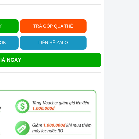
Y
TRẢ GÓP QUA THẺ
OOK
LIÊN HỆ ZALO
IÁ NGAY