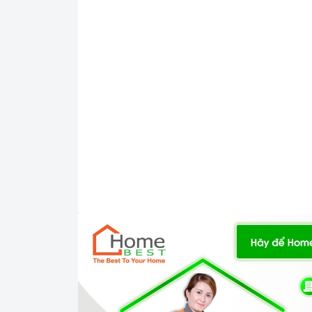
2.Tính năng nổi bật:
Mâm nhiệt hồng ngoại EGO
Bo mạch IGBT SIMENS Made in German
Công nghệ biến tần Inverter tiết kiệm 30
Điều khiển trượt cảm ứng 12
mức công suất
một cách linh hoạt và nhanh chóng.
=> Xem thêm: Các loại bảng điều khiển
Tính năng chia sẻ công suất của 2 vùng n
Đối với vùng nấu hồng ngoại có chức năng 
Chức năng hâm nóng ở nhiệt độ mức 45, 
Chức năng chiên rán với nhiều mức nhiệt
Chức năng tạm dừng (Pause)
Chức năng gia nhiệt nhanh (Booster) tăng 