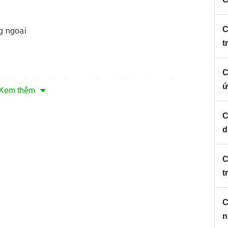
C
g ngoại
t
C
hiết kế với màu đen chủ đạo, vát 4 cạnh và viềnhợp
ứ
Xem thêm
mặt kính, tránh va chạm. Bếp được thiết kế lắp đặt
 và sang trọng cho căn bếp của bạn.
C
i chất liệu Ceramic, chịu lực và chịu nhiệt tốt, dễ vệ
d
C
ính
t
C
n