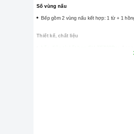
Số vùng nấu
Bếp gồm 2 vùng nấu kết hợp: 1 từ + 1 hồn
Thiết kế, chất liệu
bếp điện từ kết hợp
EU-TE728Pro
được t
kim nhôm cao cấp xung quanh giúp bảo vệ 
âm cùng hai vùng nấu đem đến sự tiện lợi
Bếp được trang bị mặt kính Schott Ceran vớ
sinh.
=> Xem thêm: phân biệt các loại mặt k