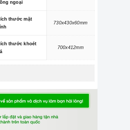
ồng ngoại
ích thước mặt
730x430x60mm
ính
ích thước khoét
700x412mm
á