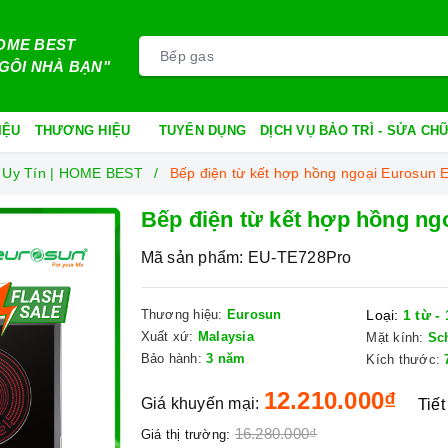
OME BEST
GÔI NHÀ BẠN"
IỆU
THƯƠNG HIỆU
TUYỂN DỤNG
DỊCH VỤ BẢO TRÌ - SỬA C
 Uy Tín | HOME BEST
Bếp điện từ kết hợp hồng ngoại Eurosun
Bếp điện từ kết hợp hồng n
Mã sản phẩm:
EU-TE728Pro
Thương hiệu:
Eurosun
Loại:
1 từ -
Xuất xứ:
Malaysia
Mặt kính:
Sc
Bảo hành:
3 năm
Kích thước:
12.210.000₫
Giá khuyến mại:
Tiết
16.280.000₫
Giá thị trường: