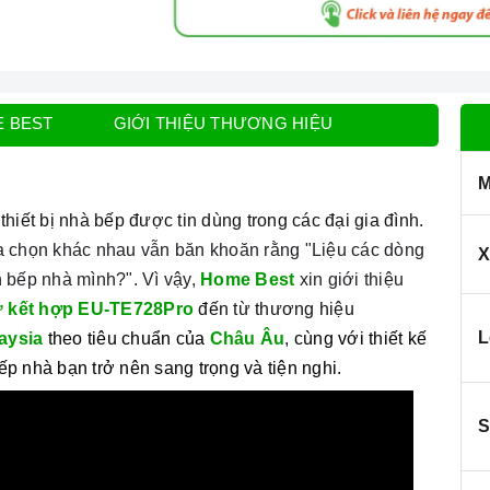
E BEST
GIỚI THIỆU THƯƠNG HIỆU
M
hiết bị nhà bếp được tin dùng trong các đại gia đình.
a chọn khác nhau vẫn băn khoăn rằng "Liệu các dòng
X
n bếp nhà mình?". Vì vậy,
Home Best
xin giới thiệu
ừ kết hợp
EU-TE728Pro
đến từ thương hiệu
L
aysia
theo tiêu chuẩn của
Châu Âu
,
cùng với thiết kế
p nhà bạn trở nên sang trọng và tiện nghi.
S