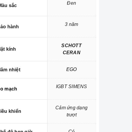
Đen
àu sắc
3 năm
ảo hành
SCHOTT
ặt kính
CERAN
EGO
âm nhiệt
IGBT SIMENS
o mạch
Cảm ứng dạng
iều khiển
trượt
Có
hế độ hẹn giờ