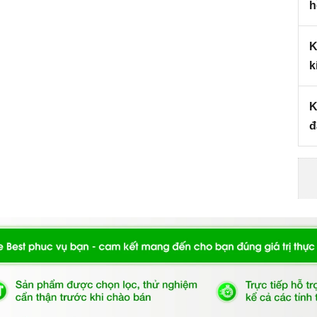
h
K
k
y
% điện năng
K
đ
 độc lập, giúp bạn có thể dễ dàng tăng giảm nhiệt độ
 của bếp từ
ấu tối đa 3600W
2 vòng nhiệt tiện dụng các loại nồi lớn/nhỏ
65, 85 độ C
 độ
công suất lên tối đa, giúp cho việc nấu ăn nhanh hơn,