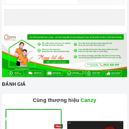
đảm bảo an toàn cho trẻ nhỏ, tránh trường hợp trẻ
nghịch ngợm bấm lung tung làm thay đổi chương trình
nấu gây nguy hiểm.
Chức năng tự động tắt khi không sử dụng và quá nhiệt,
phòng tránh nguy cơ cháy nổ, hỏa hoạn.
=> Xem thêm: Một số tính năng thông minh của bếp
điện từ hiện nay
4.Thông tin kỹ thuật:
Công suất bếp: 2200W
ĐÁNH GIÁ
Điện áp: 220V - 240V
Cùng thương hiệu
Canzy
Tần số: 50 - 60Hz cho Việt Nam
Kích thước sản phẩm: 320x390 mm
Kích thước khoét đá: 300x370 mm