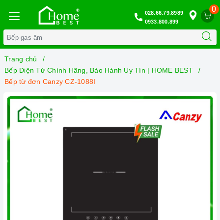
0
028.66.79.8989
0933.800.899
Trang chủ
Bếp Điện Từ Chính Hãng, Bảo Hành Uy Tín | HOME BEST
Bếp từ đơn Canzy CZ-1088I