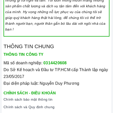
những gì tôi nghĩ và làm. Tôi luôn mong muốn mang những
tiết kiệm điện năng.
sản phẩm chất lượng và dịch vụ tận tâm đến với khách hàng
của mình. Hy vọng những nỗ lực phục vụ của chúng tôi sẽ
Bật bếp bằng cách chạm vào nút bật/ tắt trên bảng điều
giúp quý khách hàng thật hài lòng, để chúng tôi có thể trở
khiển, và thao tác trượt để tăng giảm công suất/ nhiệt
thành người bạn, người thân gắn bó lâu dài với ngôi nhà của
độ/ thời gian.
bạn !
Đặt công suất/ nhiệt độ/ hẹn giờ và chế độ nấu Booster
theo hướng dẫn sử dụng.
THÔNG TIN CHUNG
Khóa trẻ em: sử dụng để bảo đảm an toàn nếu nhà có
THÔNG TIN CÔNG TY
trẻ em và để ngăn mọi tác động làm thay đổi các cài
Mã số doanh nghiệp:
0314420608
đặt trong quá trình nấu. Tất cả các nút sẽ bị khóa và
Do Sở Kế hoạch và Đầu tư TP.HCM cấp Thành lập ngày
chương trình nấu vẫn sẽ tiếp tục chạy khi sử dụng tính
23/05/2017
năng này. Để kích hoạt hoặc tắt tính năng này, nhấn
Đại diện pháp luật: Nguyễn Duy Phương
giữ biểu tượng khóa trong vài giây cho đến khi có tín
CHÍNH SÁCH - ĐIỀU KHOẢN
hiệu thông báo.
Chính sách bảo mật thông tin
3/ Lưu ý vệ sinh và bảo quản bếp
Chính sách và Quy định chung
Luôn dùng khăn mềm và khô để vệ sinh mặt bếp, chú ý