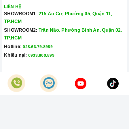
LIÊN HỆ
SHOWROOM1:
215 Âu Cơ, Phường 05, Quận 11,
TP.HCM
SHOWROOM2:
Trần Não, Phường Bình An, Quận 02,
TP.HCM
Hotline:
028.66.79.8989
Khiếu nại:
0933.800.899
© Bản quyền thuộc về
Công Ty TNHH Home Best Việt Nam
Cung cấp bởi
Sapo
Trung tâm lắp đặt, bảo trì, sửa chữa thiết bị nhà bếp
miền Nam
Thiết bị nhà bếp có sự cố hãy gọi ngay cho
Home Best
Care
Hotline số
0933 800 899
hoặc
028 66 798989
.
=> Xem tại đây: Home Best Care - Trung tâm bảo trì sửa