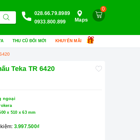
0
028.66.79.8989
Maps
0933.800.899
HỮA
THU CŨ ĐỔI MỚI
KHUYẾN MÃI
 6420
nấu Teka TR 6420
 ngoại
rokera
600 x 510 x 63 mm
 kiệm:
3.997.500₫