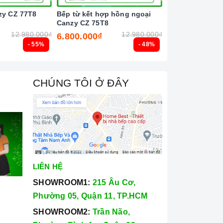
zy CZ 77T8
Bếp từ kết hợp hồng ngoại
Bếp từ đôi Latin
Canzy CZ 75T8
12.980.000₫
12.980.000₫
6.800.000₫
6.500.000₫
- 55%
- 48%
CHÚNG TÔI Ở ĐÂY
LIÊN HỆ
SHOWROOM1:
215 Âu Cơ,
Phường 05, Quận 11, TP.HCM
SHOWROOM2:
Trần Não,