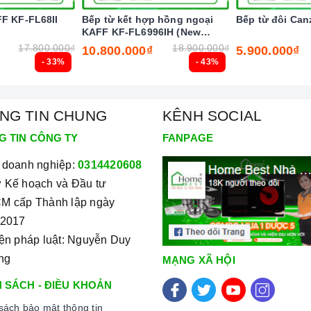
 bảng điều khiển)
FF KF-FL68II
Bếp từ kết hợp hồng ngoại
Bếp từ đôi Can
KAFF KF-FL6996IH (New
2025)
17.800.000₫
18.900.000₫
10.800.000₫
5.900.000₫
- 33%
- 43%
dư)
NG TIN CHUNG
KÊNH SOCIAL
G TIN CÔNG TY
FANPAGE
a bếp điện hiện nay
 doanh nghiệp:
0314420608
me Best Care
 Kế hoạch và Đầu tư
M cấp Thành lập ngày
/2017
iện pháp luật: Nguyễn Duy
ng
MẠNG XÃ HỘI
 SÁCH - ĐIỀU KHOẢN
sách bảo mật thông tin