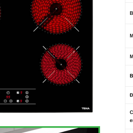
B
M
M
B
Đ
C