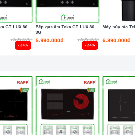
ka GT LUX 86
Bếp gas âm Teka GT LUX 86
Máy hủy rác Te
3G
7.909.000₫
7.909.000₫
5.990.000₫
6.890.000₫
- 24%
- 24%
h năng an toàn