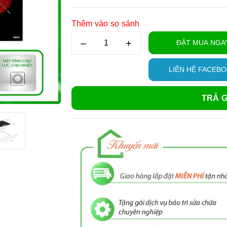
Thêm vào so sánh
–
+
ĐẶT MUA NGA
LIÊN HỆ FACEB
TRẢ G