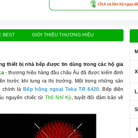
E BEST
GIỚI THIỆU THƯƠNG HIỆU
M
ng thiết bị nhà bếp được tin dùng trong các hộ gia
X
ka
- thương hiệu hàng đầu châu Âu đã được kiểm định
n trước khi tung ra thị trường. Một trong những sản
ó chính là
Bếp hồng ngoại Teka TR 6420
. Bếp điện
L
ẩu nguyên chiếc từ
Thổ Nhĩ Kỳ
, tuyệt đối đảm bảo về
S
M