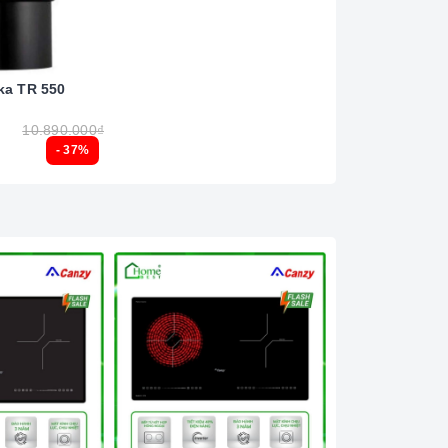
ka TR 550
10.890.000₫
- 37%