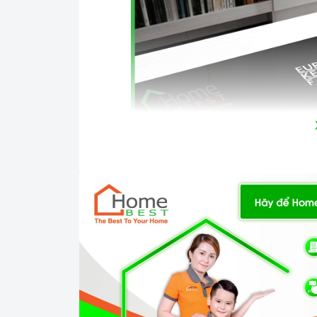
Mặt 
- Mặt kính Euro Kera siêu bền, sáng bóng, ch
=> Xem thêm:
Phân loại các mặt kính của bế