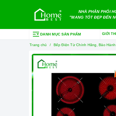
NHÀ PHÂN PHỐI H
"MANG TỐT ĐẸP ĐẾN N
GIỚI TH
DANH MỤC SẢN PHẨM
Trang chủ
Bếp Điện Từ Chính Hãng, Bảo Hành