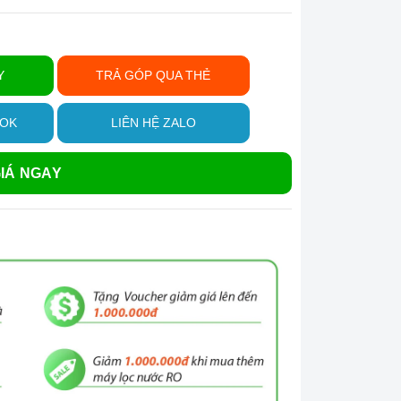
Y
TRẢ GÓP QUA THẺ
OOK
LIÊN HỆ ZALO
IÁ NGAY