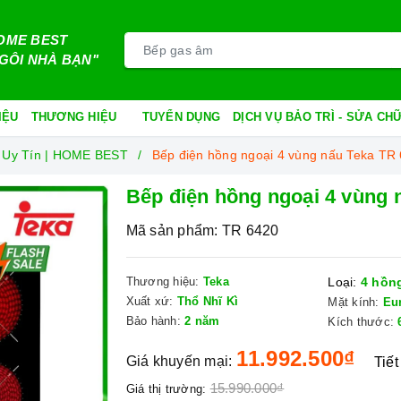
OME BEST
GÔI NHÀ BẠN"
IỆU
THƯƠNG HIỆU
TUYỂN DỤNG
DỊCH VỤ BẢO TRÌ - SỬA C
 Uy Tín | HOME BEST
Bếp điện hồng ngoại 4 vùng nấu Teka TR
Bếp điện hồng ngoại 4 vùng 
Mã sản phẩm:
TR 6420
Thương hiệu:
Teka
Loại:
4 hồng
Xuất xứ:
Thổ Nhĩ Kì
Mặt kính:
Eu
Bảo hành:
2 năm
Kích thước:
11.992.500₫
Giá khuyến mại:
Tiết
15.990.000₫
Giá thị trường: