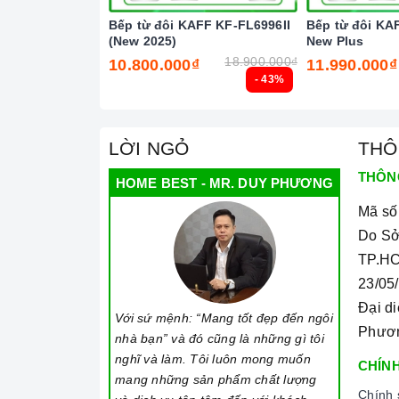
- Chức năng Child Lock (Khóa trẻ em - Khóa
Bếp từ đôi KAFF KF-FL6996II
Bếp từ đôi KA
(New 2025)
New Plus
- Chức năng tự động ngắt khi nóng quá tải
18.900.000₫
10.800.000₫
11.990.000₫
- Chức năng tự động tắt khi không sử dụng
- 43%
- Chức năng cảnh báo mặt bếp nóng (Nhiệt 
- Chức năng cảnh báo đang nấu nồi không
LỜI NGỎ
THÔ
- Chức năng cảnh báo nồi không phù hợp
THÔN
HOME BEST - MR. DUY PHƯƠNG
=> Xem thêm:
Một số tiện ích thông minh củ
Mã số
Ho
Do Sở
TP.HC
23/05
Đại d
Với sứ mệnh: “Mang tốt đẹp đến ngôi
Phươ
nhà bạn” và đó cũng là những gì tôi
nghĩ và làm. Tôi luôn mong muốn
CHÍNH
mang những sản phẩm chất lượng
Chính 