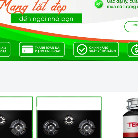
ảm ứng
anh