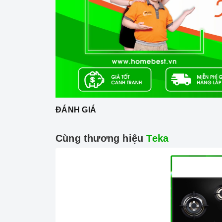
-
Bếp điện hồng ngoại
4 vùng nấu
- Bo mạch IGBT Siemen
- 9 dải công suất cảm ứng
Xem thêm:
Ưu điểm của bảng điều khiển c
2. Tính năng nổi bật:
ĐÁNH GIÁ
-
Chức năng Booster tăng công suất cực nh
- Công nghệ Inverter tiết kiệm điện
Cùng thương hiệu
Teka
-
Cảm biến chống tràn
- Tính năng tạm dừng (Pause)
=> Xem thêm:
Một số tính năng của bếp điện
3. Tính năng an toàn: