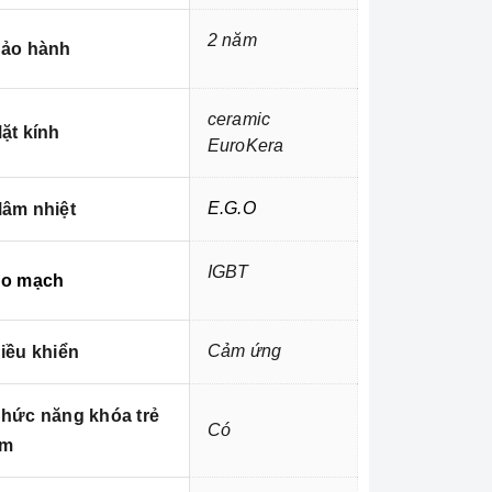
2 năm
ảo hành
ceramic
ặt kính
EuroKera
E.G.O
âm nhiệt
IGBT
o mạch
Cảm ứng
iều khiển
hức năng khóa trẻ
Có
em