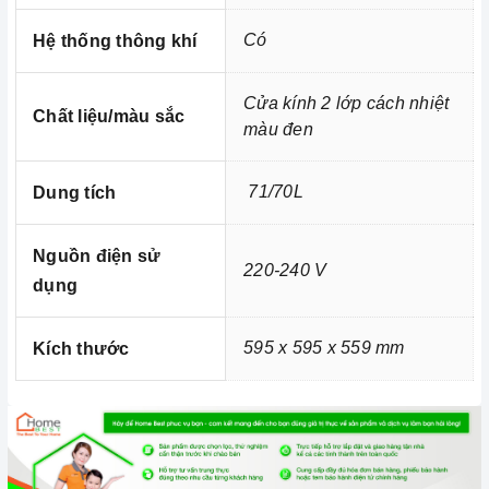
với những người nội trợ vừa phải làm nhiều công việc lại
Có
Hệ thống thông khí
còn chăm sóc cho bữa ăn của gia đình mình.
Cửa kính 2 lớp cách nhiệt
Chất liệu/màu sắc
màu đen
71/70L
Dung tích
Nguồn điện sử
220-240 V
dụng
595 x 595 x 559 mm
Kích thước