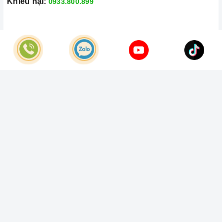
Khiếu nại:
0933.800.899
© Bản quyền thuộc về
Công Ty TNHH Home Best Việt Nam
Cung cấp bởi
Sapo