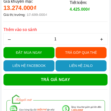
Giá khuyến mại:
Tiết kiệm:
13.274.000₫
4.425.000₫
17.699.000₫
Giá thị trường:
Thêm vào so sánh
–
+
ĐẶT MUA NGAY
TRẢ GÓP QUA THẺ
LIÊN HỆ FACEBOOK
LIÊN HỆ ZALO
TRẢ GIÁ NGAY