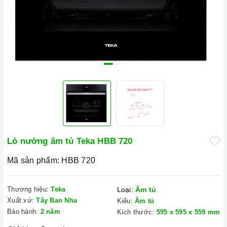
Lò nướng âm tủ Teka HBB 720
Mã sản phẩm:
HBB 720
Thương hiệu:
Teka
Loại:
Âm tủ
Xuất xứ:
Tây Ban Nha
Kiểu:
Âm tủ
Bảo hành:
2 năm
Kích thước:
595 x 595 x 559 mm