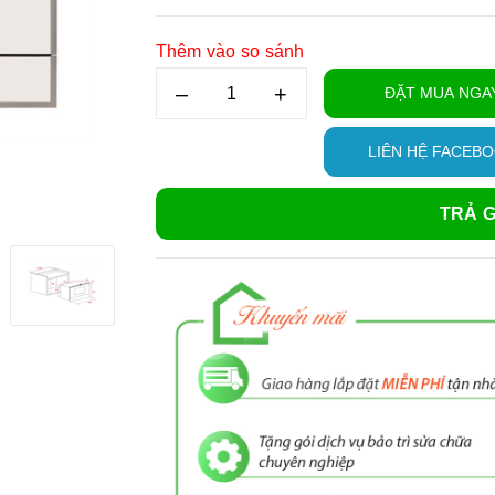
Thêm vào so sánh
–
+
ĐẶT MUA NGA
LIÊN HỆ FACEB
TRẢ G