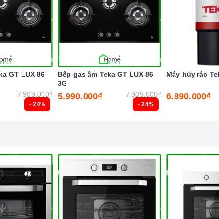
est.vn
để được hỗ trợ và tư vấn mọi lúc, mọi nơi.
ka GT LUX 86
Bếp gas âm Teka GT LUX 86
Máy hủy rác Te
3G
7.909.000₫
7.909.000₫
5.990.000₫
6.890.000₫
- 24%
- 24%