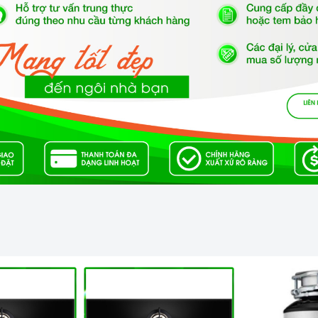
vi sóng Teka ML 822 BIS L WHITE
xứng đáng là một
nhất của người nội trợ, là vật dụng không thể trong
 trong cuộc sống đầy năng động và luôn bận rộn đối với
g việc lại còn chăm sóc cho bữa ăn của gia đình mình.
ề
Lò vi sóng
Teka ML 822 BIS L WHITE
có thể liên hệ
 số điện thoại
028.66.798989
- 0933.800.899