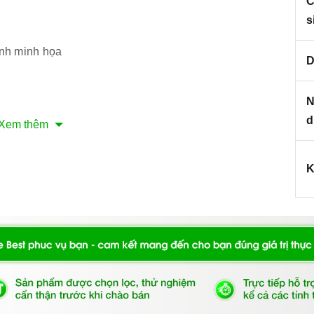
C
s
nh minh họa
D
N
d
Xem thêm
K
ợng.