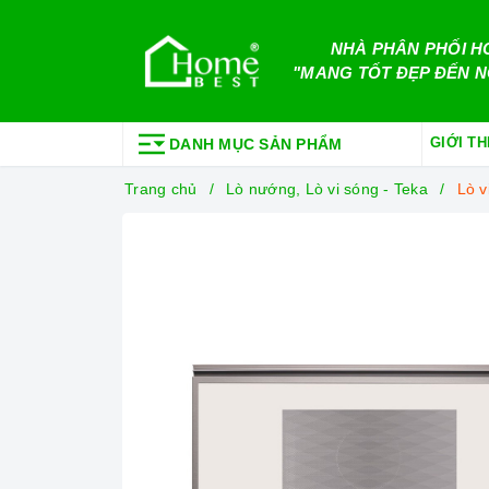
NHÀ PHÂN PHỐI H
"MANG TỐT ĐẸP ĐẾN N
GIỚI TH
DANH MỤC SẢN PHẨM
Trang chủ
Lò nướng, Lò vi sóng - Teka
Lò v