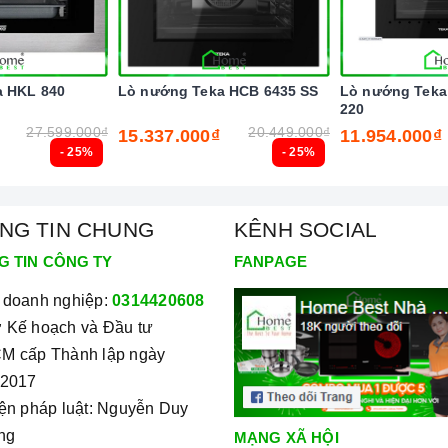
a HKL 840
Lò nướng Teka HCB 6435 SS
Lò nướng Teka
220
27.599.000₫
20.449.000₫
15.337.000₫
11.954.000₫
- 25%
- 25%
NG TIN CHUNG
KÊNH SOCIAL
G TIN CÔNG TY
FANPAGE
 doanh nghiệp:
0314420608
 Kế hoạch và Đầu tư
Kích thước
M cấp Thành lập ngày
/2017
iện pháp luật: Nguyễn Duy
ng
MẠNG XÃ HỘI