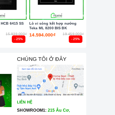
 HCB 6415 SS
Lò vi sóng kết hợp nướng
Lò vi sóng kết
Teka ML 8200 BIS BK
Teka ML 8220 B
15.939.000₫
19.459.000₫
14.594.000₫
25.160.000₫
- 25%
- 25%
CHÚNG TÔI Ở ĐÂY
LIÊN HỆ
SHOWROOM1:
215 Âu Cơ,