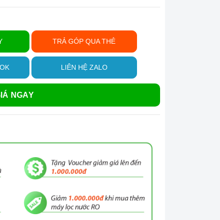
Y
TRẢ GÓP QUA THẺ
OOK
LIÊN HỆ ZALO
IÁ NGAY