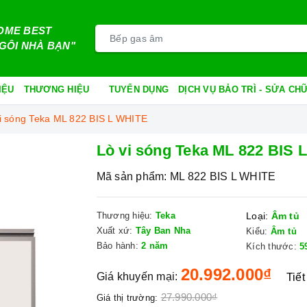
OME BEST
GÔI NHÀ BẠN"
IỆU
THƯƠNG HIỆU
TUYỂN DỤNG
DỊCH VỤ BẢO TRÌ - SỬA C
i sóng Teka ML 822 BIS L WHITE
Lò vi sóng Teka ML 822 BIS 
Mã sản phẩm:
ML 822 BIS L WHITE
Thương hiệu:
Teka
Loại:
Âm tủ
Xuất xứ:
Tây Ban Nha
Kiểu:
Âm tủ
Bảo hành:
2 năm
Kích thước:
5
20.992.000₫
Giá khuyến mại:
Tiết
27.990.000₫
Giá thị trường: