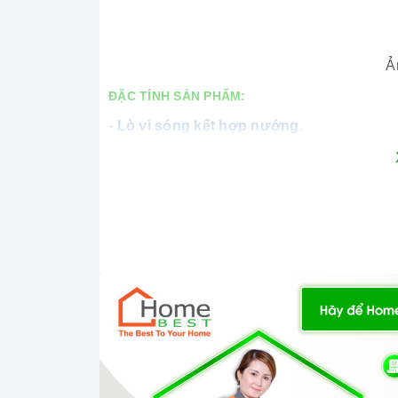
Ả
ĐẶC TÍNH SẢN PHẨM:
-
Lò vi sóng kết hợp nướng.
- Dung tích: 22 lít.
- Bảng điều khiển điện tử hiển thị đèn LED.
- Mở cửa bằng điện tử.
- 05 mức công suất, 850W.
- 09 công thức nấu ăn cài đặt sẵn.
- Chức năng khởi động nhanh 30”.
- Công suất thanh nhiệt nướng 1200W.
- 03 chức năng nấu.
- Công suất vỉ nướng 1400W.
- Chức năng hẹn giờ từ 0 – 90 phút.
- Rã đông tự động theo thời gian và khối lư