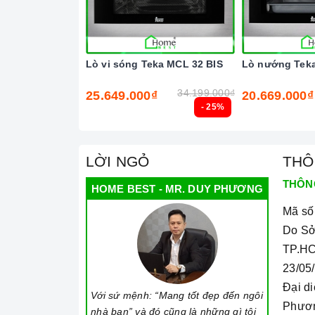
Lò vi sóng Teka MCL 32 BIS
Lò nướng Tek
34.199.000₫
25.649.000₫
20.669.000₫
- 25%
LỜI NGỎ
THÔ
THÔN
HOME BEST - MR. DUY PHƯƠNG
Mã số
Do Sở
TP.HC
23/05
Đại d
Với sứ mệnh: “Mang tốt đẹp đến ngôi
Phươ
nhà bạn” và đó cũng là những gì tôi