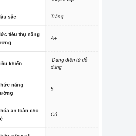
Trắng
àu sắc
ức tiêu thụ năng
A+
ượng
Dạng điện tử dễ
iều khiển
dùng
hức năng
5
ướng
hóa an toàn cho
Có
rẻ