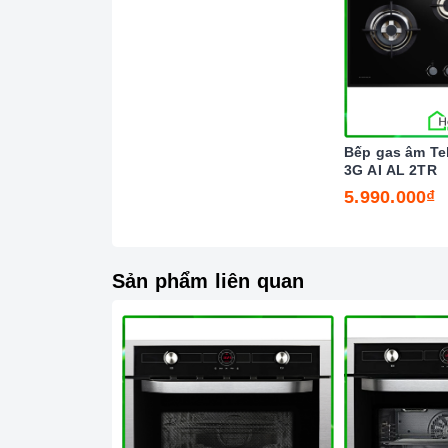
(zalo)
hoặc truy cập website:
https://homeb
Bếp gas âm Te
3G AI AL 2TR
5.990.000₫
Sản phẩm liên quan