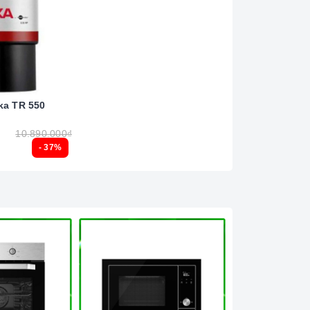
ka TR 550
10.890.000₫
- 37%