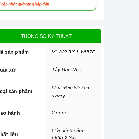
THÔNG SỐ KỸ THUẬT
ã sản phẩm
ML 822 BIS L WHITE
Tây Ban Nha
uất xứ
Lò vi sóng kết hợp
oại sản phẩm
nướng
2 năm
ảo hành
Cửa kính cách
hất liệu
nhiệt 2 lớp