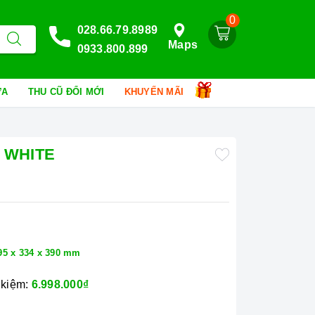
0
028.66.79.8989
Maps
0933.800.899
HỮA
THU CŨ ĐỔI MỚI
KHUYẾN MÃI
L WHITE
95 x 334 x 390 mm
 kiệm:
6.998.000₫