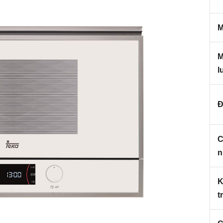
M
M
l
Đ
C
n
K
t