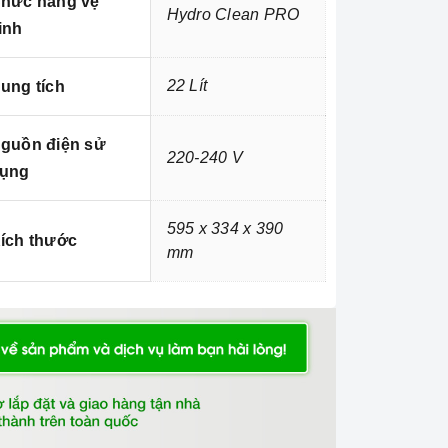
hức năng vệ
Hydro Clean PRO
inh
22 Lít
ung tích
guồn điện sử
220-240 V
ụng
595 x 334 x 390
ích thước
mm