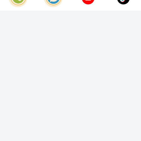
© Bản quyền thuộc về
Công Ty TNHH Home Best Việt Nam
Cung cấp bởi
Sapo