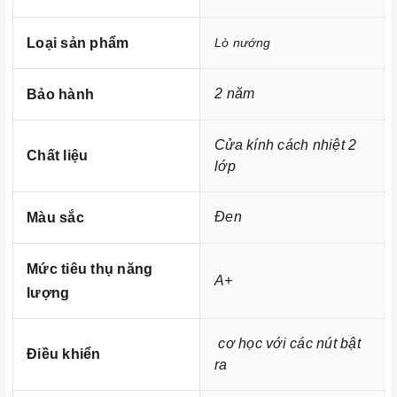
- Công suất tối đa: 2615W
Loại sản phẩm
Lò nướng
- Kích thước sản phẩm: 595x595 mm
Với những ưu điểm nổi bật như trên thì
Lò nướng Teka
2 năm
Bảo hành
HCB 6415 SS 220
xứng đáng là một trong những người
bạn đồng hành thân thiết nhất của người nội trợ, là vật
Cửa kính cách nhiệt 2
dụng không thể trong gian bếp của mỗi gia đình hiện nay,
Chất liệu
lớp
nhất là trong cuộc sống đầy năng động và luôn bận rộn
đối với những người nội trợ vừa phải làm nhiều công
Đen
Màu sắc
việc lại còn chăm sóc cho bữa ăn của gia đình mình.
Quý khách hàng có nhu cầu tìm hiểu thêm về
Lò nướng
Mức tiêu thụ năng
Teka HCB 6415 SS 220
có thể liên hệ với chúng tôi thiết
A+
lượng
bị nhà bếp
HomeBest
qua số điện thoại
028.66.798989
-
0933.800.899 (zalo)
hoặc truy cập
cơ học với các nút bật
website:
https://homebest.vn
để được hỗ trợ và tư vấn
Điều khiển
ra
mọi lúc, mọi nơi.