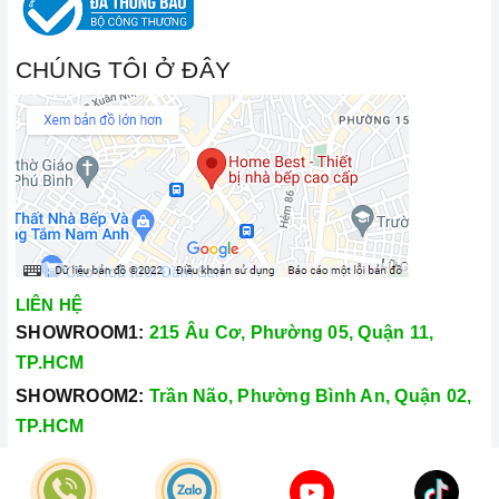
CHÚNG TÔI Ở ĐÂY
LIÊN HỆ
SHOWROOM1:
215 Âu Cơ, Phường 05, Quận 11,
TP.HCM
SHOWROOM2:
Trần Não, Phường Bình An, Quận 02,
TP.HCM
Hotline:
028.66.79.8989
Khiếu nại:
0933.800.899