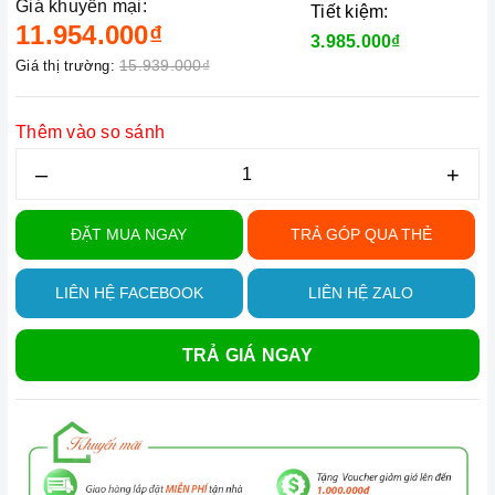
Giá khuyến mại:
Tiết kiệm:
11.954.000₫
3.985.000₫
15.939.000₫
Giá thị trường:
Thêm vào so sánh
–
+
ĐẶT MUA NGAY
TRẢ GÓP QUA THẺ
LIÊN HỆ FACEBOOK
LIÊN HỆ ZALO
TRẢ GIÁ NGAY