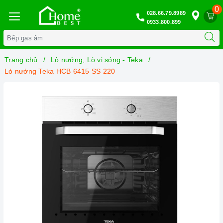
0
028.66.79.8989
0933.800.899
Trang chủ
Lò nướng, Lò vi sóng - Teka
Lò nướng Teka HCB 6415 SS 220