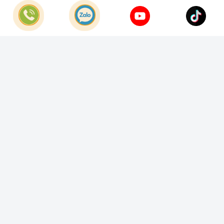
Hotline:
028.66.79.8989
Khiếu nại:
0933.800.899
© Bản quyền thuộc về
Công Ty TNHH Home Best Việt Nam
Cung cấp bởi
Sapo