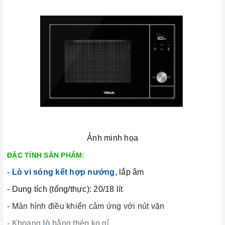
Ảnh minh họa
ĐẶC TÍNH SẢN PHẨM:
-
Lò vi sóng kết hợp nướng
, lắp âm
- Dung tích (tổng/thực): 20/18 lít
- Màn hình điều khiển cảm ứng với nút vặn
- Khoang
lò
bằng thép ko gỉ