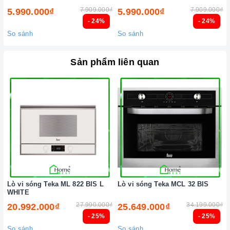
7.909.000₫
7.909.000₫
5.990.000₫
5.990.000₫
- 24%
- 24%
So sánh
So sánh
Sản phẩm liên quan
Lò vi sóng Teka ML 822 BIS L
Lò vi sóng Teka MCL 32 BIS
WHITE
27.990.000₫
34.199.000₫
20.992.000₫
25.649.000₫
- 25%
- 25%
So sánh
So sánh