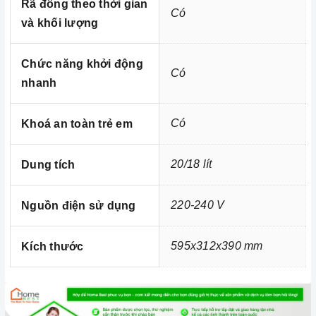
Rã đông theo thời gian
Có
và khối lượng
Chức năng khởi động
Có
nhanh
Kích thước
Có
Khoá an toàn trẻ em
20/18 lít
Dung tích
220-240 V
Nguồn điện sử dụng
595x312x390 mm
Kích thước