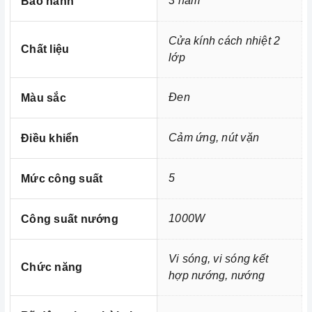
3 năm
Bảo hành
động và luôn bận rộn đối với những người nội trợ vừa
phải làm nhiều công việc lại còn chăm sóc cho bữa ăn
Cửa kính cách nhiệt 2
Chất liệu
của gia đình mình.
lớp
Quý khách hàng có nhu cầu tìm hiểu thêm về
Lò vi sóng
kết hợp nướng Teka ML 8200 BIS BK
có thể liên hệ với
Đen
Màu sắc
chúng tôi thiết bị nhà bếp
HomeBest
qua số điện
thoại
028.66.798989
- 0933.800.899 (zalo)
hoặc truy cập
Cảm ứng, nút vặn
Điều khiển
website:
https://homebest.vn
để được hỗ trợ và tư vấn
mọi lúc, mọi nơi.
5
Mức công suất
1000W
Công suất nướng
Vi sóng, vi sóng kết
Chức năng
hợp nướng, nướng