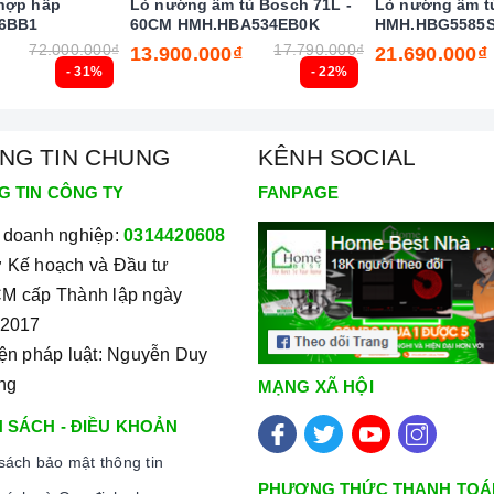
hợp hấp
Lò nướng âm tủ Bosch 71L -
Lò nướng âm t
6BB1
60CM HMH.HBA534EB0K
HMH.HBG5585
72.000.000₫
17.790.000₫
13.900.000₫
21.690.000₫
- 31%
- 22%
NG TIN CHUNG
KÊNH SOCIAL
G TIN CÔNG TY
FANPAGE
 doanh nghiệp:
0314420608
 Kế hoạch và Đầu tư
M cấp Thành lập ngày
/2017
iện pháp luật: Nguyễn Duy
ng
MẠNG XÃ HỘI
 SÁCH - ĐIỀU KHOẢN
sách bảo mật thông tin
PHƯƠNG THỨC THANH TOÁ