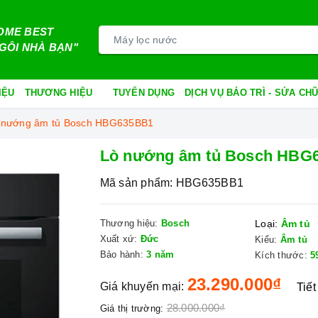
OME BEST
GÔI NHÀ BẠN"
IỆU
THƯƠNG HIỆU
TUYỂN DỤNG
DỊCH VỤ BẢO TRÌ - SỬA C
 nướng âm tủ Bosch HBG635BB1
Lò nướng âm tủ Bosch HBG
Mã sản phẩm:
HBG635BB1
Thương hiệu:
Bosch
Loại:
Âm tủ
Xuất xứ:
Đức
Kiểu:
Âm tủ
Bảo hành:
3 năm
Kích thước:
5
23.290.000₫
Giá khuyến mại:
Tiết
28.000.000₫
Giá thị trường: