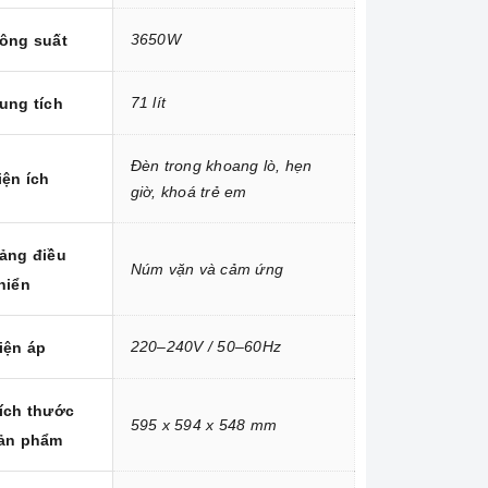
3650W
ông suất
71 lít
ung tích
Đèn trong khoang lò, hẹn
iện ích
giờ, khoá trẻ em
ảng điều
Núm vặn và cảm ứng
hiển
220–240V / 50–60Hz
iện áp
ích thước
595 x 594 x 548 mm
ản phẩm