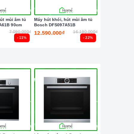
hút mùi âm tủ
Máy hút khói, hút mùi âm tủ
Máy rửa chén bá
A61B 90cm
Bosch DFS097A51B
Bosch SMS8ZDI8
7.090.000₫
16.190.000₫
12.590.000₫
30.990.000₫
- 11%
- 22%