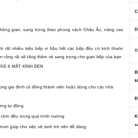
C
D
không gian, sang trọng theo phong cách Châu Âu, nâng cao
i rất nhiều kiểu bếp vì hầu hết các bếp đều có kích thước
T
 rộng rãi sẽ tăng thêm vẻ sang trọng cho gian bếp của bạn
B
k
i trong gia đình có đông thành viên hoặc dùng cho các nhà
Đ
ớng tự động
 chín đều trong quá trình nướng
K
s
men giúp cho việc vệ sinh trở nên dễ dàng