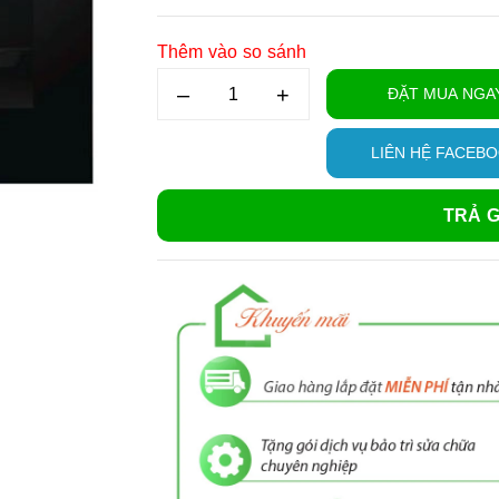
Thêm vào so sánh
–
+
ĐẶT MUA NGA
LIÊN HỆ FACEB
TRẢ G