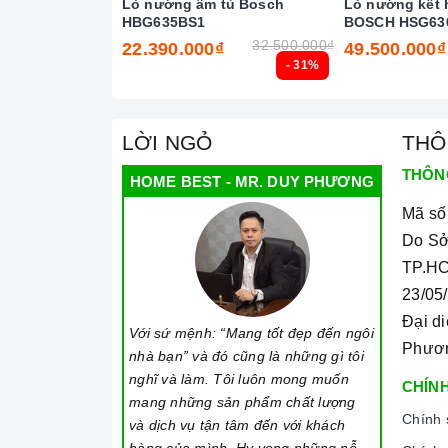
Lò nướng âm tủ Bosch
Lò nướng kết 
HBG635BS1
BOSCH HSG63
32.500.000₫
22.390.000₫
49.500.000₫
- 31%
LỜI NGỎ
THÔ
THÔN
HOME BEST - MR. DUY PHƯƠNG
Mã số
Do Sở
TP.HC
23/05
Đại d
Với sứ mệnh: “Mang tốt đẹp đến ngôi
Phươ
nhà bạn” và đó cũng là những gì tôi
nghĩ và làm. Tôi luôn mong muốn
CHÍNH
mang những sản phẩm chất lượng
Chính 
và dịch vụ tận tâm đến với khách
hàng của mình. Hy vọng những nỗ