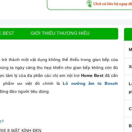
E BEST
GIỚI THIỆU THƯƠNG HIỆU
M
trở thành một vật dụng không thể thiếu trong gian bếp của
X
húng ta ngày càng thu hẹp khiến cho gian bếp không còn đủ
ợc tâm lý của đa phần các chị em nội trợ
Home Best
đã cẩn
n phẩm ưu việt đó chính là
Lò nướng âm tủ Bosch
L
đông đảo người tiêu dùng.
p
C
t?
B