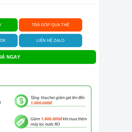
Y
TRẢ GÓP QUA THẺ
OOK
LIÊN HỆ ZALO
IÁ NGAY