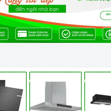
ận hành lò.
ome Best?
ết cung cấp sản phẩm chính hãng 100%, có nguồn gốc, xuất
ẫn sử dụng, lắp đặt, chế độ bảo hành chính hãng, hậu mãi
ó trải nghiệm tuyệt vời và không gặp bất kỳ khó khăn nào
 vấn viên, nhân viên và kỹ thuật viên chuyên nghiệp, tận tâm
 mua sắm và sử dụng sản phẩm.