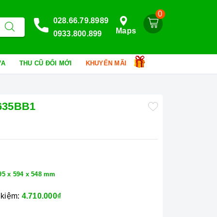
0
028.66.79.8989
Maps
0933.800.899
HỮA
THU CŨ ĐỔI MỚI
KHUYẾN MÃI
635BB1
95 x 594 x 548 mm
 kiệm:
4.710.000₫