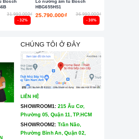
ủ Bosch
Lò nướng âm tủ Bosch
Lò vi sóng Bo
S6B
HBG655HS1
31.990.000₫
36.990.000₫
25.790.000₫
7.650.000₫
- 32%
- 30%
CHÚNG TÔI Ở ĐÂY
LIÊN HỆ
SHOWROOM1:
215 Âu Cơ,
Phường 05, Quận 11, TP.HCM
SHOWROOM2:
Trần Não,
Phường Bình An, Quận 02,
N