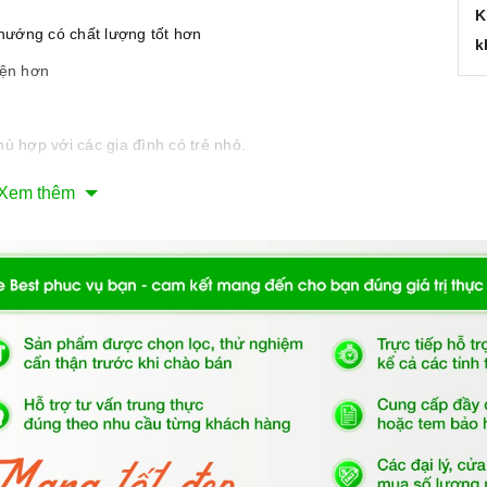
K
 nướng có chất lượng tốt hơn
k
iện hơn
ù hợp với các gia đình có trẻ nhỏ.
giúp giữ nhiệt tốt hơn và an toàn khi chạm vào mặt kính.
Xem thêm
rong khoang lò.
 để đựng thức ăn cho vào lò.
n, tránh nguy cơ chập điện.
 bắt lửa như rèm cửa, giấy,...