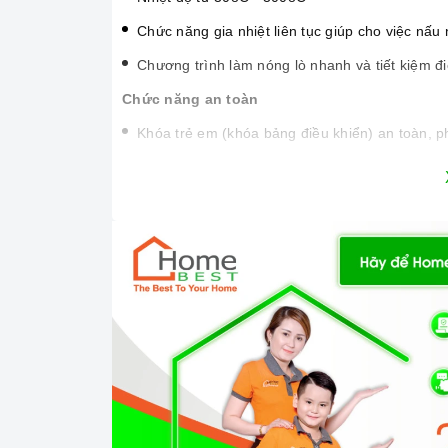
Chức năng gia nhiệt liên tục giúp cho việc nấu
Chương trình làm nóng lò nhanh và tiết kiệm đ
Chức năng an toàn
Khóa trẻ em (khóa bảng điều khiển) an toàn, ph
Cửa kính chịu nhiệt dày 4 lớp cao cấp, bền bỉ, 
Có trang bị đèn halogen giúp chiếu sáng bên t
Cửa mở với chức năng giảm chấn
2. Một số lưu ý khi sử dụng sản phẩm
Không sử dụng máy khi nguồn điện chập chờn.
Không sử dụng hộp xốp, nhựa không chịu nhiệt
Không để gần nơi ẩm ướt như cạnh bồn rửa ché
Không để lò nướng gần bếp gas hoặc các vật dễ
Nên sử dụng khăn ướt để lau khoang lò.