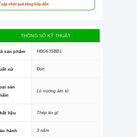
THÔNG SỐ KỸ THUẬT
HBG635BB1
ã sản phẩm
Đức
uất xứ
oại sản
Lò nướng âm tủ
hẩm
Thép ko gỉ
hất liệu
3 năm
ảo hành