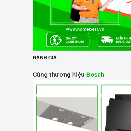
Đọc kỹ hướng dẫn của nhà sản xuất trước khi v
3. Tại sao nên chọn mua sản phẩm tại H
Cam kết hàng chính hãng:
Chúng tôi cam k
xứ và chứng từ rõ ràng.
Chế độ hỗ trợ bảo hành linh hoạt:
Hướng d
chuyên nghiệp, đảm bảo rằng quý khách sẽ c
trong quá trình sử dụng sản phẩm.
ĐÁNH GIÁ
Vận chuyển lắp đặt nhanh chóng:
Đội ngũ tư
sẽ đồng hành cùng quý khách trong quá trình
Cùng thương hiệu
Bosch