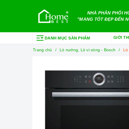
NHÀ PHÂN PHỐI H
"MANG TỐT ĐẸP ĐẾN N
GIỚI TH
DANH MỤC SẢN PHẨM
Trang chủ
Lò nướng, Lò vi sóng - Bosch
Lò