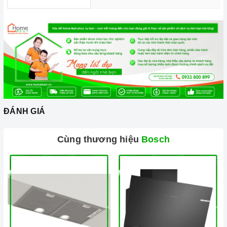
Chức năng làm nóng nhanh giúp lò nướng đạt tới nhiệt độ đã
thiết lập chỉ trong thời gian ngắn, tiết kiệm thời gian.
Hẹn giờ 24 giờ, cho phép người dùng chủ động linh hoạt thời
gian nấu nướng.
2. Một số lưu ý khi sử dụng sản phẩm
Không sử dụng máy khi nguồn điện chập chờn.
Không sử dụng hộp xốp, nhựa không chịu nhiệt để đựng thức
ĐÁNH GIÁ
ăn cho vào lò.
Không để gần nơi ẩm ướt như cạnh bồn rửa chén, tránh
Cùng thương hiệu
Bosch
nguy cơ chập điện.
Không để lò nướng gần bếp gas hoặc các vật dễ bắt lửa như
rèm cửa, giấy,...
Nên sử dụng khăn ướt để lau khoang lò.
Đọc kỹ hướng dẫn của nhà sản xuất trước khi vận hành lò.
3. Tại sao nên chọn mua sản phẩm tại Home Best?