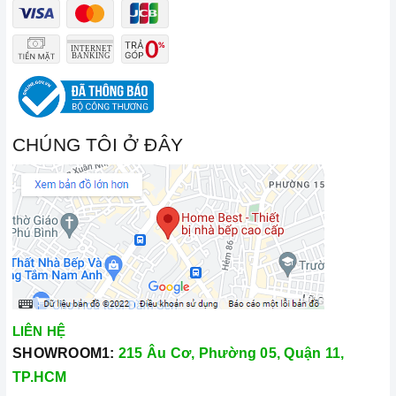
Đến với Home Best, chúng tôi tự hào cung cấp đến khách hàng
đa dạng các dòng
bếp từ
kết hợp hồng ngoại
MALLOCA
nổi
CHÚNG TÔI Ở ĐÂY
tiếng, cam kết về chất lượng và nguồn gốc sản phẩm chính
hãng. Chúng tôi tự tin mang đến cho quý khách hàng dịch vụ
chăm sóc khách hàng tận tâm và chính sách bảo hành, hậu
mãi chuyên nghiệp nhất.
Xem thêm tại đây:
Home Best Care - Trung tâm bảo trì, sửa
chữa thiết bị nhà bếp cao cấp
LIÊN HỆ
SHOWROOM1:
215 Âu Cơ, Phường 05, Quận 11,
TP.HCM