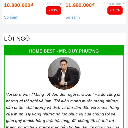
18.900.000₫
17.800.000₫
10.800.000₫
11.990.000₫
Nên chọn nồi có đường kính đáy phù hợp với vùng nấu,
- 43%
- 33%
không nhỏ quá cũng không to quá. Đường kính nồi thông
So sánh
So sánh
thường khoảng từ 10-35cm.
Lưu ý trong quá trình nấu
LỜI NGỎ
Đảm bảo đọc hướng dẫn sử dụng kèm theo để biết điện áp
và dòng điện yêu cầu cũng như các thông số kỹ thuật khác.
HOME BEST - MR. DUY PHƯƠNG
Làm theo hướng dẫn của nhà sản xuất.
Đặt bếp trên bề mặt phẳng, ổn định.
Đặt dụng cụ nấu đúng trọng tâm của vùng nấu trước khi bật
cảm ứng để tránh các mã lỗi và để tiết kiệm điện năng.
Bật bếp bằng cách chạm vào nút bật/ tắt trên bảng điều
Với sứ mệnh: “Mang tốt đẹp đến ngôi nhà bạn” và đó cũng là
những gì tôi nghĩ và làm. Tôi luôn mong muốn mang những
khiển, và thao tác trượt để tăng giảm công suất/ nhiệt độ/
sản phẩm chất lượng và dịch vụ tận tâm đến với khách hàng
thời gian.
của mình. Hy vọng những nỗ lực phục vụ của chúng tôi sẽ
Khóa trẻ em: sử dụng để bảo đảm an toàn nếu nhà có trẻ em
giúp quý khách hàng thật hài lòng, để chúng tôi có thể trở
và để ngăn mọi tác động làm thay đổi các cài đặt trong quá
thành người bạn, người thân gắn bó lâu dài với ngôi nhà của