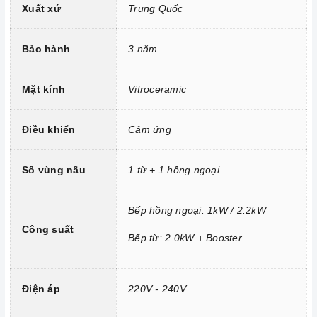
Xuất xứ
Trung Quốc
Bảo hành
3 năm
Mặt kính
Vitroceramic
Điều khiển
Cảm ứng
Số vùng nấu
1 từ + 1 hồng ngoại
Công nghệ hiện đại
Bếp hồng ngoại: 1kW / 2.2kW
Tính năng vượt trội
Công suất
Bếp từ: 2.0kW + Booster
Chức năng Khóa trẻ em:
Tránh trường hợp trẻ nghịch
ngợm bấm lung tung làm thay đổi chương trình nấu gây nguy
hiểm.
Điện áp
220V - 240V
Chức năng Hẹn giờ nấu:
Người nấu không cần canh thời