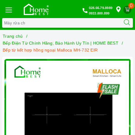
0
028.66.79.8989
0933.800.899
Trang chủ
Bếp Điện Từ Chính Hãng, Bảo Hành Uy Tín | HOME BEST
Bếp từ kết hợp hồng ngoại Malloca MH-732 EIR