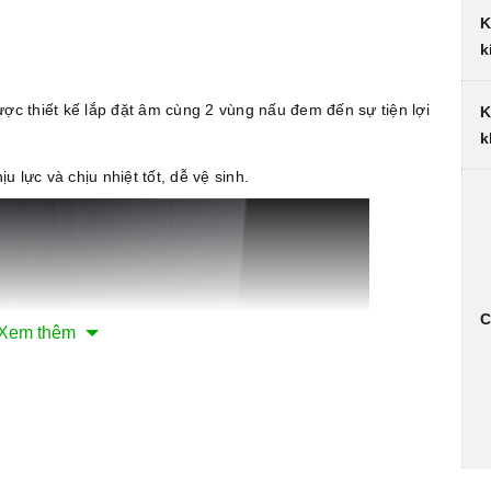
K
k
ợc thiết kế lắp đặt âm cùng 2 vùng nấu đem đến sự tiện lợi
K
k
u lực và chịu nhiệt tốt, dễ vệ sinh.
C
Xem thêm