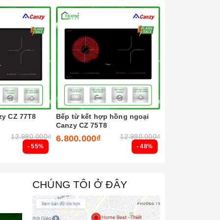
zy CZ 77T8
Bếp từ kết hợp hồng ngoại
Bếp từ đôi Latin
Canzy CZ 75T8
12.980.000₫
12.980.000₫
6.800.000₫
6.500.000₫
- 55%
- 48%
CHÚNG TÔI Ở ĐÂY