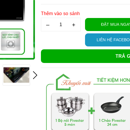
Thêm vào so sánh
–
+
ĐẶT MUA NGA
LIÊN HỆ FACEB
TRẢ G