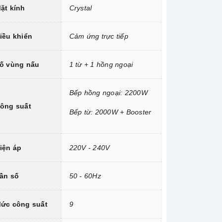
ặt kính
Crystal
iều khiển
Cảm ứng trực tiếp
ố vùng nấu
1 từ + 1 hồng ngoại
Bếp hồng ngoại: 2200W
ông suất
Bếp từ: 2000W + Booster
iện áp
220V - 240V
ần số
50 - 60Hz
ức công suất
9