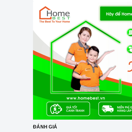
Mặt kính Crys
Công nghệ hiện đại
Bo mạch IGBT SIMENS Made in Germany
Đầu đốt EGO Made in Germany
Công nghệ biến tần INVERTER tiết kiệm 40% đ
Trang bị 9 dải công suất nấu.
ĐÁNH GIÁ