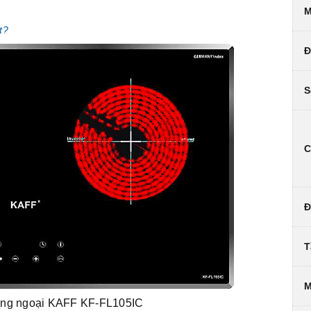
M
t?
Đ
S
C
Đ
T
M
hồng ngoại KAFF KF-FL105IC