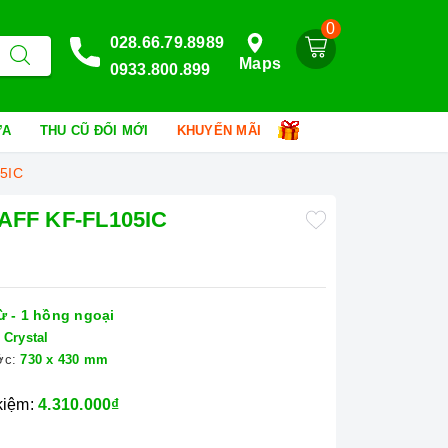
0
028.66.79.8989
Maps
0933.800.899
HỮA
THU CŨ ĐỔI MỚI
KHUYẾN MÃI
05IC
KAFF KF-FL105IC
ừ - 1 hồng ngoại
Crystal
ớc:
730 x 430 mm
 kiệm:
4.310.000₫