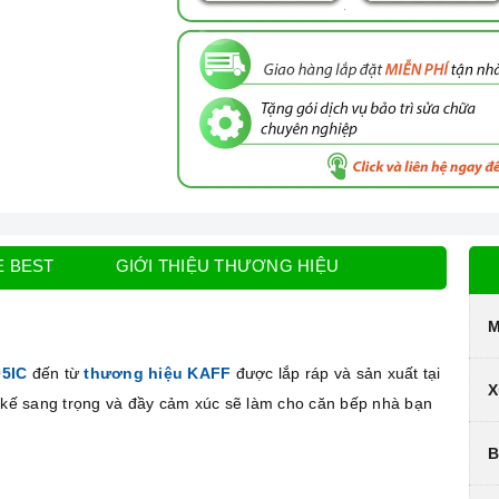
E BEST
GIỚI THIỆU THƯƠNG HIỆU
M
05IC
đến từ
thương hiệu KAFF
được lắp ráp và sản xuất tại
X
t kế sang trọng và đầy cảm xúc sẽ làm cho căn bếp nhà bạn
B