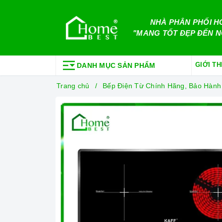
NHÀ PHÂN PHỐI H
"MANG TỐT ĐẸP ĐẾN N
GIỚI TH
DANH MỤC SẢN PHẨM
Trang chủ
Bếp Điện Từ Chính Hãng, Bảo Hành