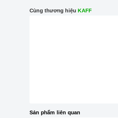
Cùng thương hiệu
KAFF
Công
Tính năng vượt trội
Chức năng Tự động chia sẻ công suất:
Bếp 
Chức năng Khóa trẻ em:
Tránh trường hợp tr
gây nguy hiểm.
Chức năng Hẹn giờ nấu:
Người nấu không cần
vẫn đảm bảo được nấu chín, giữ được hương vị
Sản phẩm liên quan
Chức năng 02 vòng nhiệt:
Giúp người dùng đ