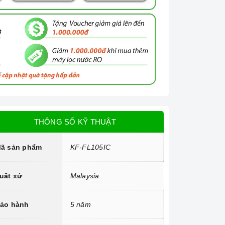
THÔNG SỐ KỸ THUẬT
ã sản phẩm
KF-FL105IC
uất xứ
Malaysia
ảo hành
5 năm