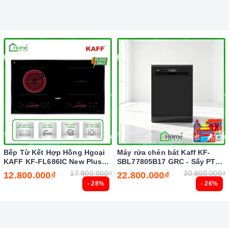
 nghệ hiện đại
sẽ tự động chia sẻ công suất cho các vùng nấu khác nhau.
Bếp Từ Kết Hợp Hồng Hgoại
Máy rửa chén bát Kaff KF-
KAFF KF-FL686IC New Plus
SBL77805B17 GRC - Sấy PTC
ẻ nghịch ngợm bấm lung tung làm thay đổi chương trình nấu
(New 2026)
Tự động (New 2026)
17.800.000₫
30.800.000₫
12.800.000₫
22.800.000₫
- 28%
- 26%
 canh thời gian, an toàn trong quá trình nấu mà món ăn
 và thành phần dinh dưỡng trong thức ăn.
iều chỉnh vòng nhiệt phù hợp với kích thước dụng cụ nấu,