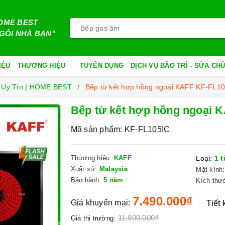
OME BEST
GÔI NHÀ BẠN"
IỆU
THƯƠNG HIỆU
TUYỂN DỤNG
DỊCH VỤ BẢO TRÌ - SỬA C
 Uy Tín | HOME BEST
Bếp từ kết hợp hồng ngoại KAFF KF-FL1
Bếp từ kết hợp hồng ngoại 
Mã sản phẩm:
KF-FL105IC
Thương hiệu:
KAFF
Loại:
1 t
Xuất xứ:
Malaysia
Mặt kính:
Bảo hành:
5 năm
Kích thư
7.490.000₫
Giá khuyến mại:
Tiết
11.800.000₫
Giá thị trường: