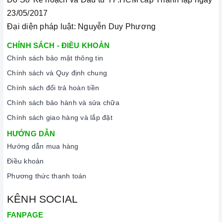
dụng, lắp đặt, chế độ bảo hành chính hãng, hậu mãi
23/05/2017
chuyên nghiệp, đảm bảo rằng quý khách sẽ có trải
Đại diện pháp luật: Nguyễn Duy Phương
nghiệm tuyệt vời và không gặp bất kỳ khó khăn nào
trong quá trình sử dụng sản phẩm.
CHÍNH SÁCH - ĐIỀU KHOẢN
Chính sách bảo mật thông tin
Vận chuyển lắp đặt nhanh chóng:
Đội ngũ tư vấn
viên, nhân viên và kỹ thuật viên chuyên nghiệp, tận tâm
Chính sách và Quy định chung
sẽ đồng hành cùng quý khách trong quá trình mua sắm
Chính sách đổi trả hoàn tiền
và sử dụng sản phẩm.
Chính sách bảo hành và sửa chữa
Chính sách giao hàng và lắp đặt
HƯỚNG DẪN
Hướng dẫn mua hàng
Điều khoản
Phương thức thanh toán
Đến với Home Best, chúng tôi tự hào cung cấp đến
KÊNH SOCIAL
khách hàng đa dạng các dòng
bếp từ
kết hợp hồng
FANPAGE