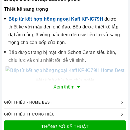
Thiết kế sang trọng
Bếp từ kết hợp hồng ngoại Kaff KF-IC79H
được
thiết kế với màu đen chủ đạo. Bếp được thiết kế lắp
đặt âm cùng 3 vùng nấu đem đến sự tiện lợi và sang
trọng cho căn bếp của bạn.
Bếp được trang bị mặt kính Schott Ceran siêu bền,
chịu lực và chịu nhiệt tốt, dễ vệ sinh.
Mặt kính chịu lực chịu nhiệt
Xem thêm
Công nghệ hiện đại
Bo mạch IGBT SIMENS Made in Germany
GIỚI THIỆU - HOME BEST
Đầu đốt EGO Made in Germany
GIỚI THIỆU THƯƠNG HIỆU
Công nghệ biến tần INVERTER tiết kiệm 40% điện
năng.
THÔNG SỐ KỸ THUẬT