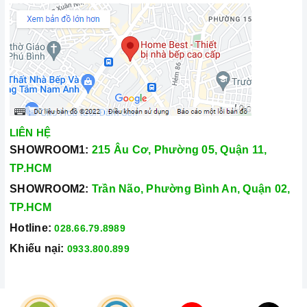
LIÊN HỆ
SHOWROOM1:
215 Âu Cơ, Phường 05, Quận 11,
TP.HCM
SHOWROOM2:
Trần Não, Phường Bình An, Quận 02,
TP.HCM
Hotline:
028.66.79.8989
Khiếu nại:
0933.800.899
© Bản quyền thuộc về
Công Ty TNHH Home Best Việt Nam