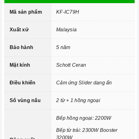
Trang bị 9 dải công suất nấu.
Mã sản phẩm
KF-IC79H
Xuất xứ
Malaysia
Bảo hành
5 năm
Mặt kính
Schott Ceran
Điều khiển
Cảm ứng Slider dạng ẩn
Công nghệ hiện đại
Số vùng nấu
2 từ + 1 hồng ngoại
Tính năng vượt trội
Chức năng Khóa trẻ em:
Tránh trường hợp trẻ nghịch
Bếp hồng ngoại: 2200W
ngợm bấm lung tung làm thay đổi chương trình nấu
gây nguy hiểm.
Bếp từ trái: 2300W Booster
3200W