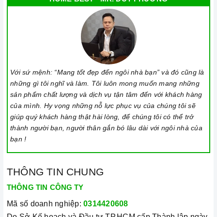
lau thật nhẹ để tránh làm trầy xước mặt bếp.
Đối với các vết bẩn cứng đầu, có thể dùng giấy ướt
hoặc chất tẩy rửa chuyên dụng để lau mặt bếp.
Lưu ý chỉ nên thực hiện việc này khi bếp đã nguội và
cách xa thời gian nấu nướng để đảm bảo an toàn.
Với sứ mệnh: “Mang tốt đẹp đến ngôi nhà bạn” và đó cũng là
Khi không sử dụng, nên cất giữ cẩn thận và bảo quản
những gì tôi nghĩ và làm. Tôi luôn mong muốn mang những
mặt bếp để tránh làm trầy xước, ảnh hưởng đến cảm
sản phẩm chất lượng và dịch vụ tận tâm đến với khách hàng
ứng bếp..
của mình. Hy vọng những nỗ lực phục vụ của chúng tôi sẽ
giúp quý khách hàng thật hài lòng, để chúng tôi có thể trở
Thường xuyên lau chùi bếp và giữ vệ sinh sạch sẽ để
thành người bạn, người thân gắn bó lâu dài với ngôi nhà của
đảm bảo tuổi thọ của bếp.
bạn !
3. Tại sao nên chọn mua sản phẩm tại Home Best?
Cam kết hàng chính hãng:
Chúng tôi cam kết cung
THÔNG TIN CHUNG
cấp sản phẩm chính hãng 100%, có nguồn gốc, xuất
THÔNG TIN CÔNG TY
xứ và chứng từ rõ ràng.
Mã số doanh nghiệp:
0314420608
Chế độ hỗ trợ bảo hành linh hoạt:
Hướng dẫn sử
Do Sở Kế hoạch và Đầu tư TP.HCM cấp Thành lập ngày