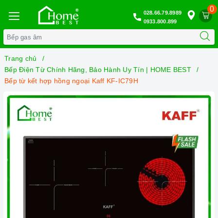
0
028.66.79.8989
0933.800.899
Trang chủ
Bếp Điện Từ Chính Hãng, Bảo Hành Uy Tín | HOME BEST
Bếp từ kết hợp hồng ngoại Kaff KF-IC79H