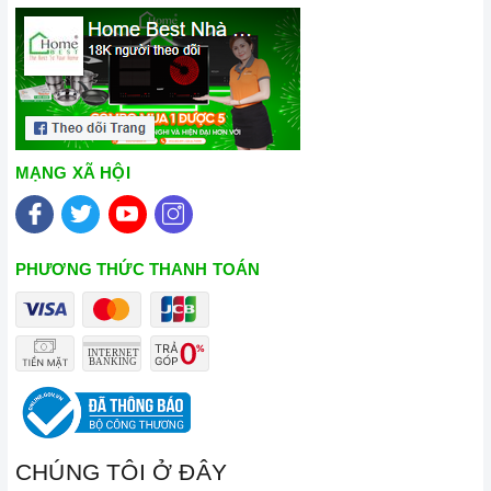
ngoại
KAFF
nổi tiếng, cam kết về chất lượng và nguồn
gốc sản phẩm chính hãng. Chúng tôi tự tin mang đến cho
quý khách hàng dịch vụ chăm sóc khách hàng tận tâm và
chính sách bảo hành, hậu mãi chuyên nghiệp nhất.
Xem thêm tại đây:
Home Best Care - Trung tâm bảo trì,
sửa chữa thiết bị nhà bếp cao cấp
MẠNG XÃ HỘI
PHƯƠNG THỨC THANH TOÁN
CHÚNG TÔI Ở ĐÂY