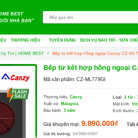
OME BEST
GÔI NHÀ BẠN"
IỆU
THƯƠNG HIỆU
TUYỂN DỤNG
DỊCH VỤ BẢO TRÌ - SỬA C
 Uy Tín | HOME BEST
Bếp từ kết hợp hồng ngoại Canzy CZ-ML
Bếp từ kết hợp hồng ngoại 
Mã sản phẩm:
CZ-ML779GI
Thương hiệu:
Canzy
Loại:
1 từ -
Xuất xứ:
Malaysia
Mặt kính:
Vi
Bảo hành:
3 năm
Kích thước:
9.890.000₫
Giá khuyến mại:
Tiết
14.980.000₫
Giá thị trường: