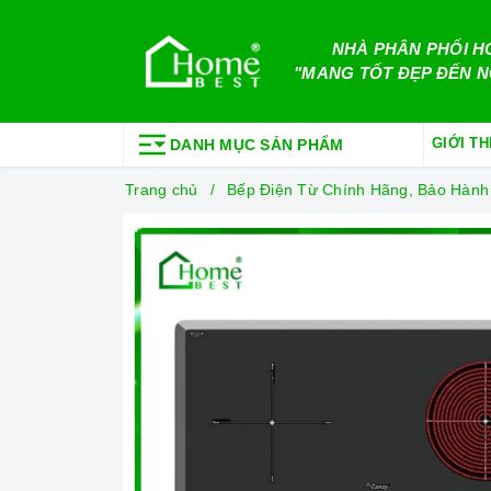
NHÀ PHÂN PHỐI H
"MANG TỐT ĐẸP ĐẾN N
GIỚI TH
DANH MỤC SẢN PHẨM
Trang chủ
Bếp Điện Từ Chính Hãng, Bảo Hành