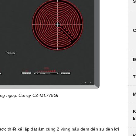
S
C
Đ
T
M
hồng ngoại Canzy CZ-ML779GI
K
k
ợc thiết kế lắp đặt âm cùng 2 vùng nấu đem đến sự tiện lợi