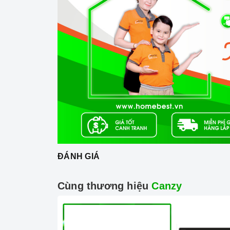
Mặt kính Vitroceramic chịu lực, chịu nhiệt
Công nghệ hiện đại
Sử dụng bản mạch mâm từ sản xuất theo công
Công nghệ biến tần INVERTER điện năng.
Trang bị 9 dải công suất nấu.
ĐÁNH GIÁ
Cùng thương hiệu
Canzy