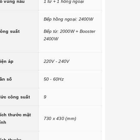
ố vùng nấu
1 từ + 1 hồng ngoại
Bếp hồng ngoại: 2400W
ông suất
Bếp từ: 2000W + Booster
2400W
iện áp
220V - 240V
ần số
50 - 60Hz
ức công suất
9
ích thước mặt
730 x 430 (mm)
ính