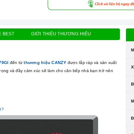
E BEST
GIỚI THIỆU THƯƠNG HIỆU
M
779GI
đến từ
thương hiệu CANZY
được lắp ráp và sản xuất
X
 trọng và đầy cảm xúc sẽ làm cho căn bếp nhà bạn trở nên
B
M
t?
Đ