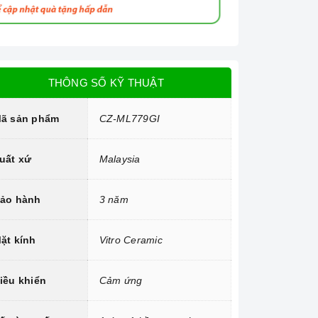
THÔNG SỐ KỸ THUẬT
ã sản phẩm
CZ-ML779GI
uất xứ
Malaysia
ảo hành
3 năm
ặt kính
Vitro Ceramic
iều khiển
Cảm ứng