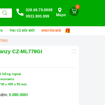
0
028.66.79.8989
Maps
0933.800.899
HỮA
THU CŨ ĐỔI MỚI
KHUYẾN MÃI
779GI
Canzy CZ-ML779GI
 1 hồng ngoại
troceramic
730 x 430 x 50 mm
 kiệm:
5.090.000₫