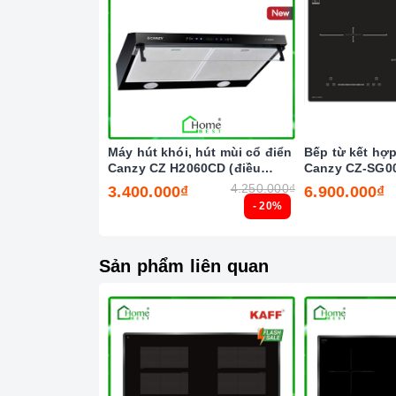
Máy hút khói, hút mùi cổ điển
Bếp từ kết hợ
Canzy CZ H2060CD (điều
Canzy CZ-SG0
Công
khiển cảm biến vẫy tay)
4.250.000₫
3.400.000₫
6.900.000₫
- 20%
Tính năng vượt trội
Chức năng Khóa trẻ em:
Tránh trường hợp tr
Sản phẩm liên quan
gây nguy hiểm.
Chức năng Hẹn giờ nấu:
Người nấu không cần
vẫn đảm bảo được nấu chín, giữ được hương vị
Chức năng 02 vòng nhiệt:
Giúp người dùng đ
tránh bị thất thoát nhiệt.