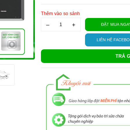
Thêm vào so sánh
–
+
ĐẶT MUA NGA
LIÊN HỆ FACEB
TRẢ G