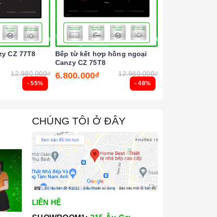
zy CZ 77T8
Bếp từ kết hợp hồng ngoại
Bếp từ đôi Latin
Canzy CZ 75T8
12.980.000₫
12.980.000₫
6.800.000₫
6.500.000₫
- 55%
- 48%
CHÚNG TÔI Ở ĐÂY
LIÊN HỆ