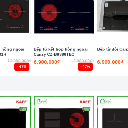
p hồng ngoại
Bếp từ kết hợp hồng ngoại
Bếp từ đôi Can
01H
Canzy CZ-B6886TEC
 nghệ hiện đại
12.980.000₫
12.980.000₫
6.900.000₫
6.900.000₫
- 47%
- 47%
ẻ nghịch ngợm bấm lung tung làm thay đổi chương trình nấu
 canh thời gian, an toàn trong quá trình nấu mà món ăn
 và thành phần dinh dưỡng trong thức ăn.
iều chỉnh vòng nhiệt phù hợp với kích thước dụng cụ nấu,