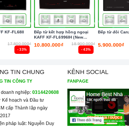
a tăng nhiệt nhanh chóng trên các vùng nấu.
út chức năng này và để bếp tự điều chỉnh công suất hoạt
ừng cài đặt chương trình, nghĩa là các vùng nấu có thể bị
FF KF-FL68II
Bếp từ kết hợp hồng ngoại
Bếp từ đôi Can
KAFF KF-FL6996IH (New
 quá trình nấu.
2025)
17.800.000₫
18.900.000₫
10.800.000₫
5.900.000₫
oặc thức ăn bị tràn ra mặt bếp, cảm ứng sẽ phát ra tiếng
- 33%
- 43%
ời dùng và giữ cho bếp sạch sẽ hơn.
 người dùng không chạm tay vào vùng nóng, giảm thiểu khả
NG TIN CHUNG
KÊNH SOCIAL
G TIN CÔNG TY
FANPAGE
ong thời gian lâu hơn thời gian mặc định của bếp, bếp sẽ
Bếp sẽ tự động tắt ngay sau đó để đảm bảo thức ăn không bị
 doanh nghiệp:
0314420608
ng.
 Kế hoạch và Đầu tư
M cấp Thành lập ngày
/2017
iện pháp luật: Nguyễn Duy