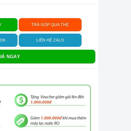
Y
TRẢ GÓP QUA THẺ
OOK
LIÊN HỆ ZALO
IÁ NGAY