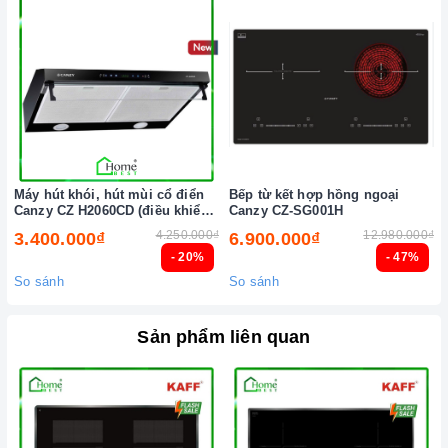
Máy hút khói, hút mùi cổ điển
Bếp từ kết hợp hồng ngoại
Canzy CZ H2060CD (điều khiển
Canzy CZ-SG001H
cảm biến vẫy tay)
4.250.000₫
12.980.000₫
3.400.000₫
6.900.000₫
- 20%
- 47%
So sánh
So sánh
Sản phẩm liên quan
Chức năng an toàn
2. Một số lưu ý khi sử dụng sản phẩm
Lưu ý khi chọn nồi nấu