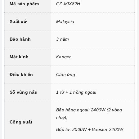
Âu.
Mã sản phẩm
CZ-MIX82H
Công nghệ biến tần INVERTER điện năng.
Xuất xứ
Malaysia
Trang bị 9 dải công suất nấu.
Bảo hành
3 năm
Mặt kính
Kanger
Điều khiển
Cảm ứng
Số vùng nấu
1 từ + 1 hồng ngoại
Công nghệ hiện đại
Bếp hồng ngoại: 2400W (2 vòng
nhiệt)
Tính năng vượt trội
Công suất
Bếp từ: 2000W + Booster 2400W
Chức năng Khóa trẻ em:
Tránh trường hợp trẻ nghịch