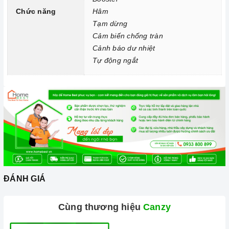
Chức năng
Hâm
Chức năng Cảm biến chống tràn:
Nếu nước hoặc thức ăn
Tạm dừng
bị tràn ra mặt bếp, cảm ứng sẽ phát ra tiếng bíp và tự động
Cảm biến chống tràn
tắt để đảm bảo an toàn cho người dùng và giữ cho bếp sạch
Cảnh báo dư nhiệt
sẽ hơn.
Tự động ngắt
Chức năng Cảnh báo dư nhiệt:
Bếp cảnh báo người dùng
không chạm tay vào vùng nóng, giảm thiểu khả năng rủi ro bị
bỏng.
Chức năng Từ động ngắt:
Khi bạn đun nấu trong thời gian
lâu hơn thời gian mặc định của bếp, bếp sẽ hiểu là bạn đã bỏ
quên nồi thức ăn trên bếp. Bếp sẽ tự động tắt ngay sau
đó để đảm bảo thức ăn không bị cháy và giữ cho bếp được
hoạt động bình thường.
ĐÁNH GIÁ
Cùng thương hiệu
Canzy