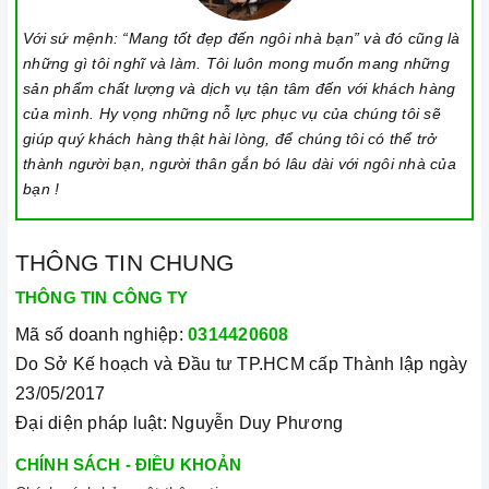
thường khoảng từ 10-35cm.
Với sứ mệnh: “Mang tốt đẹp đến ngôi nhà bạn” và đó cũng là
Lưu ý trong quá trình nấu
những gì tôi nghĩ và làm. Tôi luôn mong muốn mang những
Đảm bảo đọc hướng dẫn sử dụng kèm theo để biết điện áp
sản phẩm chất lượng và dịch vụ tận tâm đến với khách hàng
và dòng điện yêu cầu cũng như các thông số kỹ thuật khác.
của mình. Hy vọng những nỗ lực phục vụ của chúng tôi sẽ
Làm theo hướng dẫn của nhà sản xuất.
giúp quý khách hàng thật hài lòng, để chúng tôi có thể trở
thành người bạn, người thân gắn bó lâu dài với ngôi nhà của
Đặt bếp trên bề mặt phẳng, ổn định.
bạn !
Đặt dụng cụ nấu đúng trọng tâm của vùng nấu trước khi bật
cảm ứng để tránh các mã lỗi và để tiết kiệm điện năng.
THÔNG TIN CHUNG
Bật bếp bằng cách chạm vào nút bật/ tắt trên bảng điều
THÔNG TIN CÔNG TY
khiển, và thao tác trượt để tăng giảm công suất/ nhiệt độ/
Mã số doanh nghiệp:
0314420608
thời gian.
Do Sở Kế hoạch và Đầu tư TP.HCM cấp Thành lập ngày
Khóa trẻ em: sử dụng để bảo đảm an toàn nếu nhà có trẻ em
23/05/2017
và để ngăn mọi tác động làm thay đổi các cài đặt trong quá
Đại diện pháp luật: Nguyễn Duy Phương
trình nấu. Tất cả các nút sẽ bị khóa và chương trình nấu vẫn
sẽ tiếp tục chạy khi sử dụng tính năng này. Để kích hoạt
CHÍNH SÁCH - ĐIỀU KHOẢN