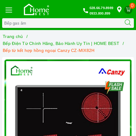
0
028.66.79.8989
0933.800.899
Trang chủ
Bếp Điện Từ Chính Hãng, Bảo Hành Uy Tín | HOME BEST
Bếp từ kết hợp hồng ngoại Canzy CZ-MIX82H