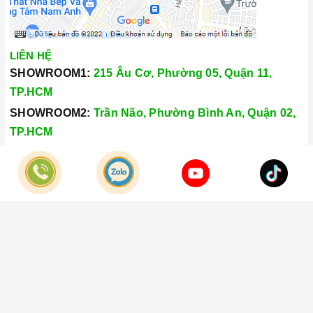
Đến với Home Best, chúng tôi tự hào cung cấp đến khách hàng
đa dạng các dòng
bếp từ kết hợp hồng ngoại CANZY
nổi
LIÊN HỆ
tiếng, cam kết về chất lượng và nguồn gốc sản phẩm chính
SHOWROOM1:
215 Âu Cơ, Phường 05, Quận 11,
hãng. Chúng tôi tự tin mang đến cho quý khách hàng dịch vụ
TP.HCM
chăm sóc khách hàng tận tâm và chính sách bảo hành, hậu
SHOWROOM2:
Trần Não, Phường Bình An, Quận 02,
mãi chuyên nghiệp nhất.
TP.HCM
Xem thêm tại đây:
Home Best Care - Trung tâm bảo trì, sửa
Hotline:
028.66.79.8989
chữa thiết bị nhà bếp cao cấp
Khiếu nại:
0933.800.899
© Bản quyền thuộc về
Công Ty TNHH Home Best Việt Nam
Cung cấp bởi
Sapo