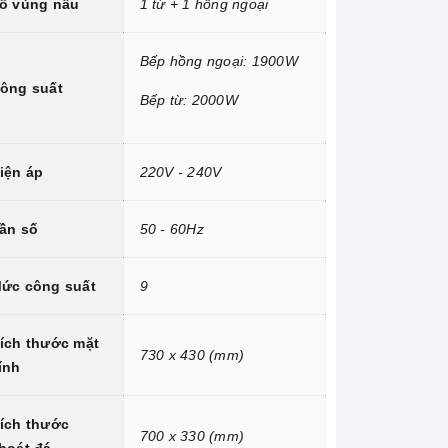
ố vùng nấu
1 từ + 1 hồng ngoại
Bếp hồng ngoại: 1900W
ông suất
Bếp từ: 2000W
iện áp
220V - 240V
ần số
50 - 60Hz
ức công suất
9
ích thước mặt
730 x 430 (mm)
ính
ích thước
700 x 330 (mm)