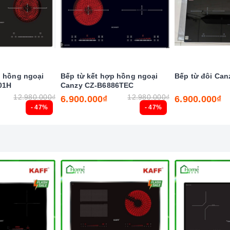
p hồng ngoại
Bếp từ kết hợp hồng ngoại
Bếp từ đôi Can
01H
Canzy CZ-B6886TEC
 nghệ hiện đại
12.980.000₫
12.980.000₫
6.900.000₫
6.900.000₫
- 47%
- 47%
ẻ nghịch ngợm bấm lung tung làm thay đổi chương trình nấu
 canh thời gian, an toàn trong quá trình nấu mà món ăn
 và thành phần dinh dưỡng trong thức ăn.
iều chỉnh vòng nhiệt phù hợp với kích thước dụng cụ nấu,
a tăng nhiệt nhanh chóng trên các vùng nấu.