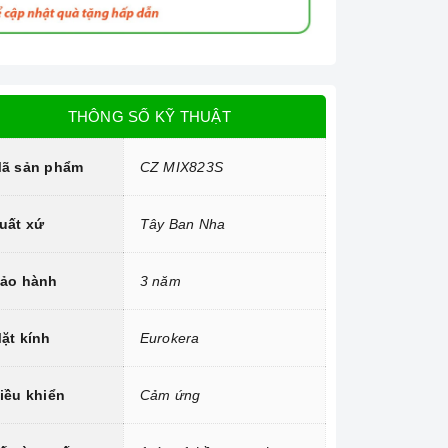
THÔNG SỐ KỸ THUẬT
ã sản phẩm
CZ MIX823S
uất xứ
Tây Ban Nha
ảo hành
3 năm
ặt kính
Eurokera
iều khiển
Cảm ứng