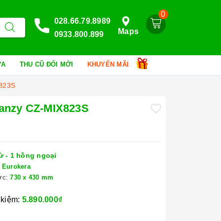
0
028.66.79.8989
Maps
0933.800.899
HỮA
THU CŨ ĐỔI MỚI
KHUYẾN MÃI
X823S
Canzy CZ-MIX823S
ừ - 1 hồng ngoại
Eurokera
ớc:
730 x 430 mm
 kiệm:
5.890.000₫