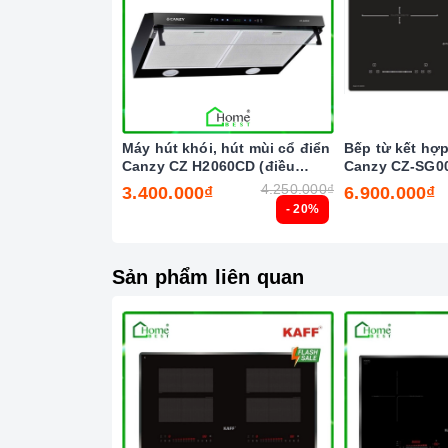
Máy hút khói, hút mùi cổ điển
Bếp từ kết hợ
Canzy CZ H2060CD (điều
Canzy CZ-SG0
khiển cảm biến vẫy tay)
Công
4.250.000₫
3.400.000₫
6.900.000₫
- 20%
Tính năng vượt trội
Chức năng Khóa trẻ em:
Tránh trường hợp tr
Sản phẩm liên quan
gây nguy hiểm.
Chức năng Hẹn giờ nấu:
Người nấu không cần
vẫn đảm bảo được nấu chín, giữ được hương vị
Chức năng 02 vòng nhiệt:
Giúp người dùng đ
tránh bị thất thoát nhiệt.
Chức năng Booster:
Giúp các thiết bị bếp gi