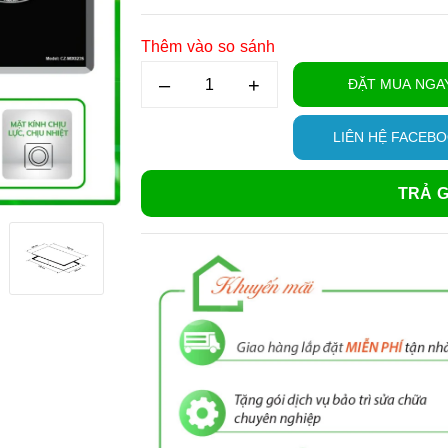
Thêm vào so sánh
–
+
ĐẶT MUA NGA
LIÊN HỆ FACEB
TRẢ G