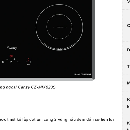
S
C
Đ
T
M
hồng ngoại Canzy CZ-MIX823S
K
k
ợc thiết kế lắp đặt âm cùng 2 vùng nấu đem đến sự tiện lợi
K