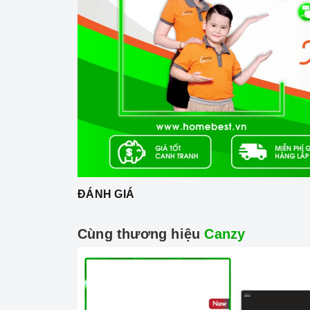
Mặt kính Euro
Công nghệ hiện đại
Sử dụng bản mạch mâm từ sản xuất theo công
Công nghệ biến tần INVERTER điện năng.
Trang bị 9 dải công suất nấu.
ĐÁNH GIÁ
Cùng thương hiệu
Canzy