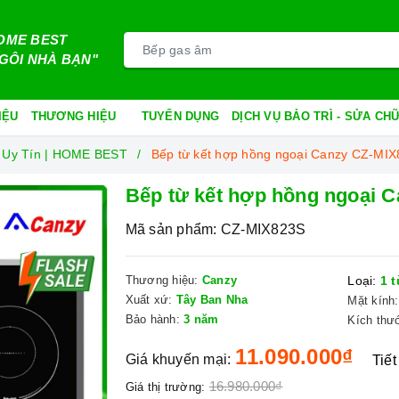
OME BEST
GÔI NHÀ BẠN"
IỆU
THƯƠNG HIỆU
TUYỂN DỤNG
DỊCH VỤ BẢO TRÌ - SỬA C
 Uy Tín | HOME BEST
Bếp từ kết hợp hồng ngoại Canzy CZ-MI
Bếp từ kết hợp hồng ngoại 
Mã sản phẩm:
CZ-MIX823S
Thương hiệu:
Canzy
Loại:
1 t
Xuất xứ:
Tây Ban Nha
Mặt kính:
Bảo hành:
3 năm
Kích thư
11.090.000₫
Giá khuyến mại:
Tiết
16.980.000₫
Giá thị trường: