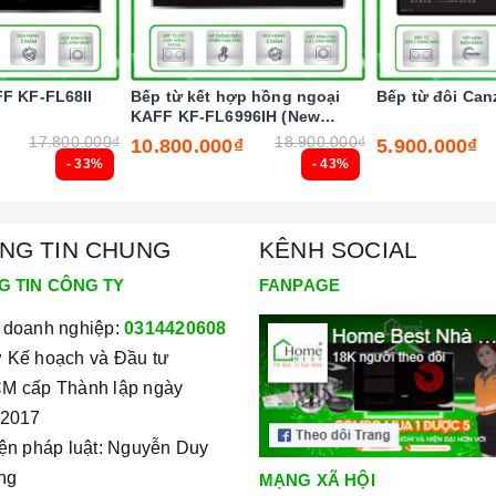
út chức năng này và để bếp tự điều chỉnh công suất hoạt
FF KF-FL68II
Bếp từ kết hợp hồng ngoại
Bếp từ đôi Can
ừng cài đặt chương trình, nghĩa là các vùng nấu có thể bị
KAFF KF-FL6996IH (New
 quá trình nấu.
2025)
17.800.000₫
18.900.000₫
10.800.000₫
5.900.000₫
- 33%
- 43%
oặc thức ăn bị tràn ra mặt bếp, cảm ứng sẽ phát ra tiếng
ời dùng và giữ cho bếp sạch sẽ hơn.
 người dùng không chạm tay vào vùng nóng, giảm thiểu khả
NG TIN CHUNG
KÊNH SOCIAL
G TIN CÔNG TY
FANPAGE
ong thời gian lâu hơn thời gian mặc định của bếp, bếp sẽ
 doanh nghiệp:
0314420608
Bếp sẽ tự động tắt ngay sau đó để đảm bảo thức ăn không bị
 Kế hoạch và Đầu tư
ng.
M cấp Thành lập ngày
/2017
iện pháp luật: Nguyễn Duy
ng
MẠNG XÃ HỘI