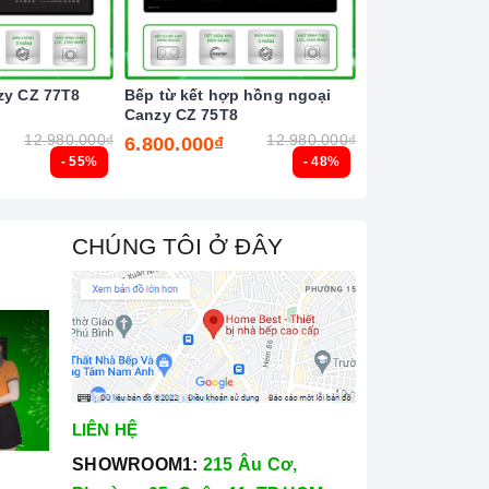
zy CZ 77T8
Bếp từ kết hợp hồng ngoại
Bếp từ đôi Latin
Canzy CZ 75T8
12.980.000₫
12.980.000₫
6.800.000₫
6.500.000₫
- 55%
- 48%
CHÚNG TÔI Ở ĐÂY
LIÊN HỆ
SHOWROOM1:
215 Âu Cơ,