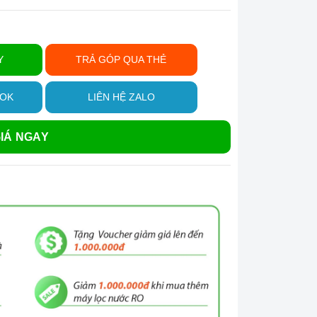
Y
TRẢ GÓP QUA THẺ
OOK
LIÊN HỆ ZALO
IÁ NGAY