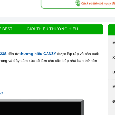
E BEST
GIỚI THIỆU THƯƠNG HIỆU
M
823S
đến từ
thương hiệu CANZY
được lắp ráp và sản xuất
X
 trọng và đầy cảm xúc sẽ làm cho căn bếp nhà bạn trở nên
B
M
t?
Đ