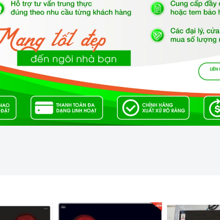
kera chịu lực, chịu nhiệt
 nghệ Châu Âu.