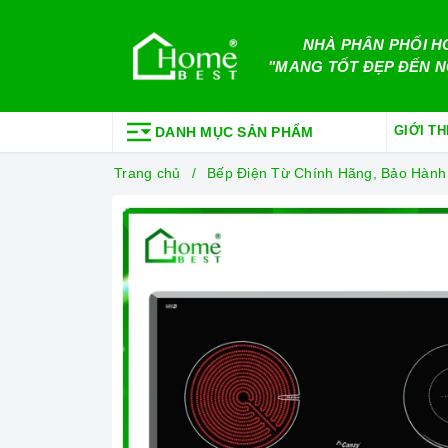
NHÀ PHÂN PHỐI H
"MANG TỐT ĐẸP ĐẾN N
GIỚI TH
DANH MỤC SẢN PHẨM
Trang chủ
Bếp Điện Từ Chính Hãng, Bảo Hành