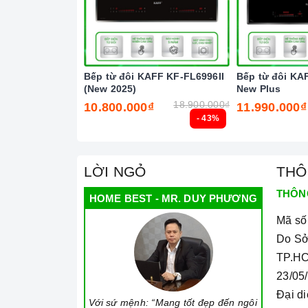
Chức năng Cảm biến chống tràn:
Nếu nước h
bíp và tự động tắt để đảm bảo an toàn cho ngư
Chức năng Cảnh báo dư nhiệt:
Bếp cảnh báo
Bếp từ đôi KAFF KF-FL6996II
Bếp từ đôi KA
năng rủi ro bị bỏng.
(New 2025)
New Plus
18.900.000₫
10.800.000₫
11.990.000₫
Chức năng Từ động ngắt:
Khi bạn đun nấu tr
- 43%
hiểu là bạn đã bỏ quên nồi thức ăn trên bếp. 
cháy và giữ cho bếp được hoạt động bình thườ
LỜI NGỎ
THÔ
THÔN
HOME BEST - MR. DUY PHƯƠNG
Mã số
Do Sở
TP.HC
23/05
Đại d
Với sứ mệnh: “Mang tốt đẹp đến ngôi