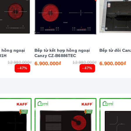
 nghệ hiện đại
ẻ nghịch ngợm bấm lung tung làm thay đổi chương trình nấu
p hồng ngoại
Bếp từ kết hợp hồng ngoại
Bếp từ đôi Can
01H
Canzy CZ-B6886TEC
 canh thời gian, an toàn trong quá trình nấu mà món ăn
12.980.000₫
12.980.000₫
6.900.000₫
6.900.000₫
 và thành phần dinh dưỡng trong thức ăn.
- 47%
- 47%
iều chỉnh vòng nhiệt phù hợp với kích thước dụng cụ nấu,
a tăng nhiệt nhanh chóng trên các vùng nấu.
út chức năng này và để bếp tự điều chỉnh công suất hoạt
ừng cài đặt chương trình, nghĩa là các vùng nấu có thể bị
 quá trình nấu.