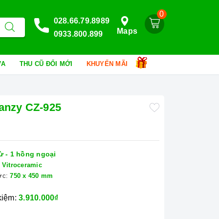
0
028.66.79.8989
Maps
0933.800.899
HỮA
THU CŨ ĐỔI MỚI
KHUYẾN MÃI
anzy CZ-925
ừ - 1 hồng ngoại
Vitroceramic
ớc:
750 x 450 mm
 kiệm:
3.910.000₫