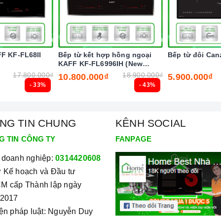
oặc thức ăn bị tràn ra mặt bếp, cảm ứng sẽ phát ra tiếng
ời dùng và giữ cho bếp sạch sẽ hơn.
 người dùng không chạm tay vào vùng nóng, giảm thiểu khả
FF KF-FL68II
Bếp từ kết hợp hồng ngoại
Bếp từ đôi Can
KAFF KF-FL6996IH (New
2025)
17.800.000₫
18.900.000₫
10.800.000₫
5.900.000₫
ong thời gian lâu hơn thời gian mặc định của bếp, bếp sẽ
- 33%
- 43%
Bếp sẽ tự động tắt ngay sau đó để đảm bảo thức ăn không bị
ng.
NG TIN CHUNG
KÊNH SOCIAL
G TIN CÔNG TY
FANPAGE
 doanh nghiệp:
0314420608
 Kế hoạch và Đầu tư
M cấp Thành lập ngày
/2017
iện pháp luật: Nguyễn Duy