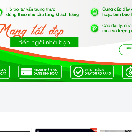
eramic chịu lực, chịu nhiệt
 nghệ Châu Âu.