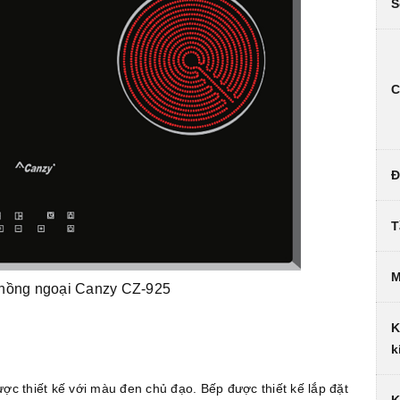
S
C
Đ
T
M
 hồng ngoại Canzy CZ-925
K
k
ợc thiết kế với màu đen chủ đạo. Bếp được thiết kế lắp đặt