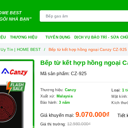
OME BEST
GÔI NHÀ BẠN"
IỆU
THƯƠNG HIỆU
TUYỂN DỤNG
DỊCH VỤ BẢO TRÌ - SỬA C
 Uy Tín | HOME BEST
Bếp từ kết hợp hồng ngoại Canzy CZ-925
Bếp từ kết hợp hồng ngoại C
Mã sản phẩm:
CZ-925
Thương hiệu:
Canzy
Loại:
1 t
Xuất xứ:
Malaysia
Mặt kính:
Bảo hành:
3 năm
Kích thư
9.070.000₫
Giá khuyến mại:
Tiết
12.980.000₫
Giá thị trường: