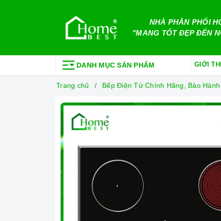
NHÀ PHÂN PHỐI H
"MANG TỐT ĐẸP ĐẾN N
GIỚI TH
DANH MỤC SẢN PHẨM
Trang chủ
Bếp Điện Từ Chính Hãng, Bảo Hành