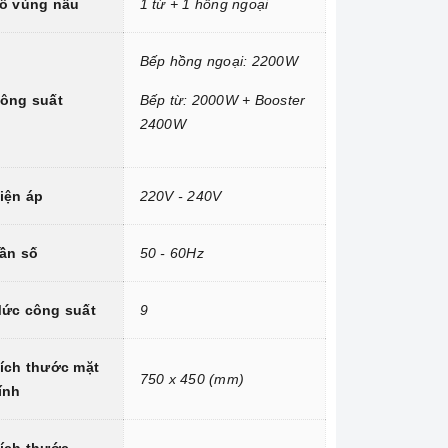
ố vùng nấu
1 từ + 1 hồng ngoại
Bếp hồng ngoại: 2200W
ông suất
Bếp từ: 2000W + Booster
2400W
iện áp
220V - 240V
ần số
50 - 60Hz
ức công suất
9
ích thước mặt
750 x 450 (mm)
ính