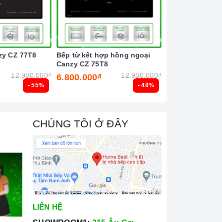
zy CZ 77T8
Bếp từ kết hợp hồng ngoại
Bếp từ đôi Latin
Canzy CZ 75T8
12.980.000₫
12.980.000₫
6.800.000₫
6.500.000₫
- 55%
- 48%
CHÚNG TÔI Ở ĐÂY
LIÊN HỆ