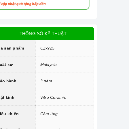
THÔNG SỐ KỸ THUẬT
ã sản phẩm
CZ-925
uất xứ
Malaysia
ảo hành
3 năm
ặt kính
Vitro Ceramic
iều khiển
Cảm ứng