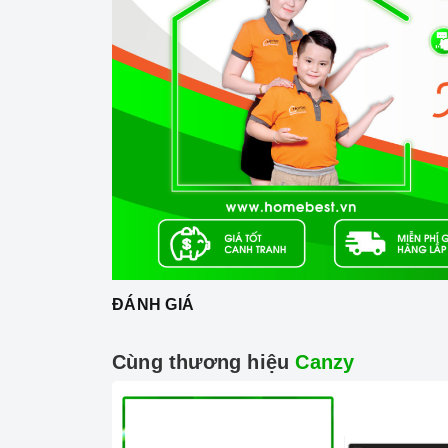
Mặt kính Vitroc
Công nghệ hiện đại
Sử dụng bản mạch mâm từ sản xuất theo công
Công nghệ biến tần INVERTER điện năng.
Trang bị 9 dải công suất nấu.
ĐÁNH GIÁ
Cùng thương hiệu
Canzy