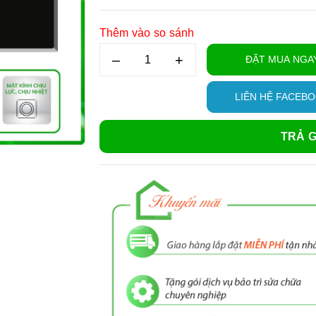
Thêm vào so sánh
–
+
ĐẶT MUA NGA
LIÊN HỆ FACEB
TRẢ G