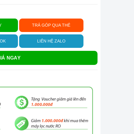
Y
TRẢ GÓP QUA THẺ
OOK
LIÊN HỆ ZALO
IÁ NGAY