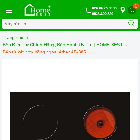
0
028.66.79.8989
0933.800.899
Trang chủ
Bếp Điện Từ Chính Hãng, Bảo Hành Uy Tín | HOME BEST
Bếp từ kết hợp hồng ngoại Arber AB-385