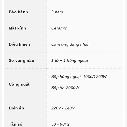
Mâm từ đường kính 22cm
Bảo hành
3 năm
Mâm nhiệt đường kính 14/22cm
Công nghệ INVERTER tiết kiệm điện năng.
Mặt kính
Ceramic
Trang bị 9 dải công suất nấu.
Điều khiển
Cảm ứng dạng nhấn
Số vùng nấu
1 từ + 1 hồng ngoại
Bếp hồng ngoại: 1000/1200W
Công suất
Bếp từ: 2000W
Điện áp
220V - 240V
Tính năng vượt trội
Chức năng Khóa trẻ em:
Tránh trường hợp trẻ nghịch
Tần số
50 - 60Hz