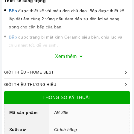
Thiết kế sang trọng
Bếp
được thiết kế với màu đen chủ đạo. Bếp được thiết kế
lắp đặt âm cùng 2 vùng nấu đem đến sự tiện lợi và sang
trọng cho căn bếp của bạn.
Bếp
được trang bị mặt kính Ceramic siêu bền, chịu lực và
chịu nhiệt tốt, dễ vệ sinh.
Xem thêm
GIỚI THIỆU - HOME BEST
GIỚI THIỆU THƯƠNG HIỆU
THÔNG SỐ KỸ THUẬT
Mã sản phẩm
AB-385
Xuất xứ
Chính hãng
Công nghệ hiện đại