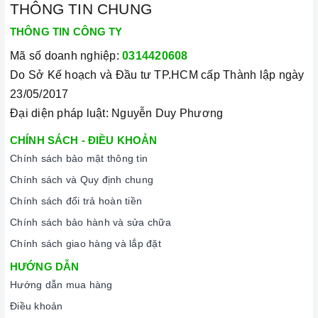
THÔNG TIN CHUNG
rõ ràng.
Chế độ hỗ trợ bảo hành linh hoạt:
Hướng dẫn sử dụng,
THÔNG TIN CÔNG TY
lắp đặt, chế độ bảo hành chính hãng, hậu mãi chuyên
Mã số doanh nghiệp:
0314420608
nghiệp, đảm bảo rằng quý khách sẽ có trải nghiệm tuyệt vời
Do Sở Kế hoạch và Đầu tư TP.HCM cấp Thành lập ngày
và không gặp bất kỳ khó khăn nào trong quá trình sử dụng
23/05/2017
sản phẩm.
Đại diện pháp luật: Nguyễn Duy Phương
Vận chuyển lắp đặt nhanh chóng:
Đội ngũ tư vấn viên,
CHÍNH SÁCH - ĐIỀU KHOẢN
nhân viên và kỹ thuật viên chuyên nghiệp, tận tâm sẽ đồng
Chính sách bảo mật thông tin
hành cùng quý khách trong quá trình mua sắm và sử dụng
Chính sách và Quy định chung
sản phẩm.
Chính sách đổi trả hoàn tiền
Chính sách bảo hành và sửa chữa
Chính sách giao hàng và lắp đặt
HƯỚNG DẪN
Hướng dẫn mua hàng
Điều khoản