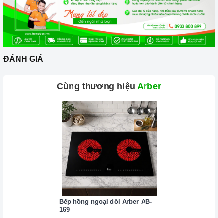
thép không gỉ, gang, gang tráng men hoặc các vật liệu từ
tính.
Các vật liệu không hoạt động trên mặt
bếp từ
: thủy tinh,
đồng, nhôm, trừ khi đáy nồi có đặc tính từ tính (hút được
ĐÁNH GIÁ
nam châm).
Bếp hồng ngoại
có thể nấu được tất cả các nồi với nhiều
Cùng thương hiệu
Arber
chất liệu khác nhau.
Cần chọn đáy nồi nhẵn và bằng phẳng, tránh những loại có
rãnh hoặc nồi đáy lõm.
Không sử dụng dụng cụ nấu ăn mỏng hoặc chất lượng thấp,
vì sẽ tạo ra rất nhiều tiếng ồn trong khi nấu, đồng thời dễ ảnh
hưởng không tốt đến bếp.
Nên chọn nồi có đường kính đáy phù hợp với vùng nấu,
không nhỏ quá cũng không to quá. Đường kính nồi thông
Bếp hồng ngoại đôi Arber AB-
thường khoảng từ 10-35cm.
169