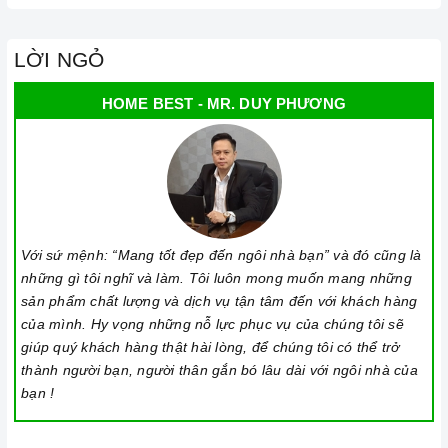
Lưu ý vệ sinh và bảo quản
bếp
LỜI NGỎ
Luôn dùng khăn mềm và khô để vệ sinh mặt
bếp
, chú ý lau
thật nhẹ để tránh làm trầy xước mặt bếp.
HOME BEST - MR. DUY PHƯƠNG
Đối với các vết bẩn cứng đầu, có thể dùng giấy ướt hoặc chất
tẩy rửa chuyên dụng để lau mặt
bếp
.
Lưu ý chỉ nên thực hiện việc này khi
bếp
đã nguội và cách xa
thời gian nấu nướng để đảm bảo an toàn.
Khi không sử dụng, nên cất giữ cẩn thận và bảo quản mặt
Với sứ mệnh: “Mang tốt đẹp đến ngôi nhà bạn” và đó cũng là
bếp để tránh làm trầy xước, ảnh hưởng đến cảm ứng bếp..
những gì tôi nghĩ và làm. Tôi luôn mong muốn mang những
sản phẩm chất lượng và dịch vụ tận tâm đến với khách hàng
Thường xuyên lau chùi bếp và giữ vệ sinh sạch sẽ để đảm
của mình. Hy vọng những nỗ lực phục vụ của chúng tôi sẽ
bảo tuổi thọ của bếp.
giúp quý khách hàng thật hài lòng, để chúng tôi có thể trở
thành người bạn, người thân gắn bó lâu dài với ngôi nhà của
3. Tại sao nên chọn mua sản phẩm tại Home Best?
bạn !
Cam kết hàng chính hãng:
Chúng tôi cam kết cung cấp sản
phẩm chính hãng 100%, có nguồn gốc, xuất xứ và chứng từ