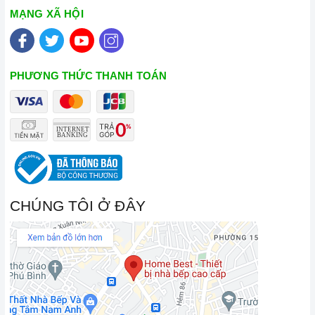
lượng và nguồn gốc sản phẩm chính hãng. Chúng tôi tự tin
MẠNG XÃ HỘI
mang đến cho quý khách hàng dịch vụ chăm sóc khách hàng
tận tâm và chính sách bảo hành, hậu mãi chuyên nghiệp nhất.
Xem thêm tại đây:
Home Best Care - Trung tâm bảo trì, sửa
PHƯƠNG THỨC THANH TOÁN
chữa thiết bị nhà bếp cao cấp
CHÚNG TÔI Ở ĐÂY