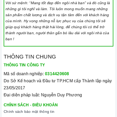
Luôn dùng khăn mềm và khô để vệ sinh mặt bếp, chú ý lau
Với sứ mệnh: “Mang tốt đẹp đến ngôi nhà bạn” và đó cũng là
những gì tôi nghĩ và làm. Tôi luôn mong muốn mang những
thật nhẹ để tránh làm trầy xước mặt bếp.
sản phẩm chất lượng và dịch vụ tận tâm đến với khách hàng
Đối với các vết bẩn cứng đầu, có thể dùng giấy ướt hoặc chất
của mình. Hy vọng những nỗ lực phục vụ của chúng tôi sẽ
tẩy rửa chuyên dụng để lau mặt bếp.
giúp quý khách hàng thật hài lòng, để chúng tôi có thể trở
thành người bạn, người thân gắn bó lâu dài với ngôi nhà của
Lưu ý chỉ nên thực hiện việc này khi bếp đã nguội và cách xa
bạn !
thời gian nấu nướng để đảm bảo an toàn.
Khi không sử dụng, nên cất giữ cẩn thận và bảo quản mặt
THÔNG TIN CHUNG
bếp để tránh làm trầy xước, ảnh hưởng đến cảm ứng bếp từ.
THÔNG TIN CÔNG TY
Thường xuyên lau chùi bếp và giữ vệ sinh sạch sẽ để đảm
bảo tuổi thọ của bếp.
Mã số doanh nghiệp:
0314420608
Do Sở Kế hoạch và Đầu tư TP.HCM cấp Thành lập ngày
3. Tại sao nên chọn mua sản phẩm tại Home Best?
23/05/2017
Cam kết hàng chính hãng:
Chúng tôi cam kết cung cấp sản
Đại diện pháp luật: Nguyễn Duy Phương
phẩm chính hãng 100%, có nguồn gốc, xuất xứ và chứng từ
CHÍNH SÁCH - ĐIỀU KHOẢN
rõ ràng.
Chính sách bảo mật thông tin
Chế độ hỗ trợ bảo hành linh hoạt:
Hướng dẫn sử dụng,