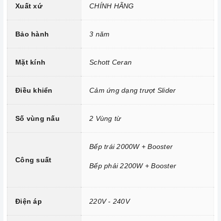
Xuất xứ
CHÍNH HÃNG
Công nghệ hiện đại
Bảo hành
3 năm
Bo mạch IGBT SIMENS Made in Germany.
Đầu đốt EGO Made in Germany.
Mặt kính
Schott Ceran
Công nghệ biến tần INVERTER tiết kiệm 40% điện năng.
Trang bị 9 dải công suất nấu.
Điều khiển
Cảm ứng dạng trượt Slider
Số vùng nấu
2 Vùng từ
Bếp trái 2000W + Booster
Công suất
Bếp phải 2200W + Booster
Điện áp
220V - 240V