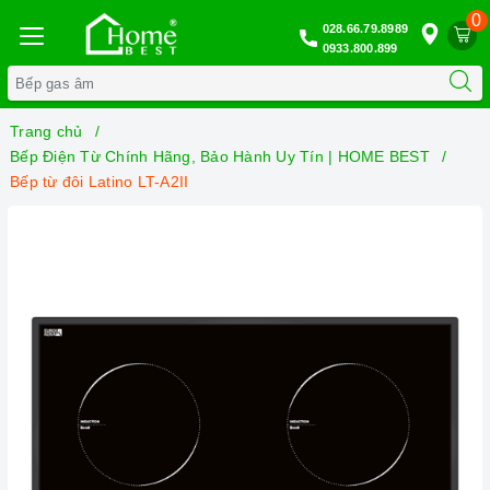
0
028.66.79.8989
0933.800.899
Trang chủ
Bếp Điện Từ Chính Hãng, Bảo Hành Uy Tín | HOME BEST
Bếp từ đôi Latino LT-A2II