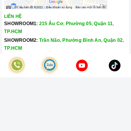
LIÊN HỆ
SHOWROOM1:
215 Âu Cơ, Phường 05, Quận 11,
TP.HCM
SHOWROOM2:
Trần Não, Phường Bình An, Quận 02,
TP.HCM
Hotline:
028.66.79.8989
Khiếu nại:
0933.800.899
© Bản quyền thuộc về
Công Ty TNHH Home Best Việt Nam
Cung cấp bởi
Sapo