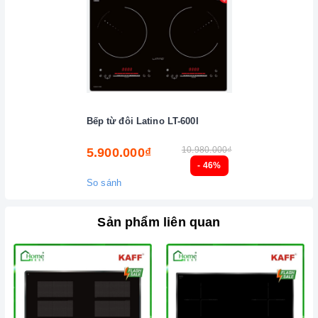
đồng, nhôm, trừ khi đáy nồi có đặc tính từ tính (hút được
nam châm).
Cần chọn đáy nồi nhẵn và bằng phẳng, tránh những loại có
rãnh hoặc nồi đáy lõm.
Không sử dụng dụng cụ nấu ăn mỏng hoặc chất lượng thấp,
vì sẽ tạo ra rất nhiều tiếng ồn trong khi nấu, đồng thời dễ ảnh
Bếp từ đôi Latino LT-600I
hưởng không tốt đến bếp điện từ.
10.980.000₫
5.900.000₫
Nên chọn nồi có đường kính đáy phù hợp với vùng nấu,
- 46%
không nhỏ quá cũng không to quá vì dễ gây ra sự cố không
So sánh
nhận nồi. Đường kính nồi thông thường khoảng từ 10-35cm.
Lưu ý trong quá trình nấu
Sản phẩm liên quan
Đảm bảo đọc hướng dẫn sử dụng kèm theo để biết điện áp
và dòng điện yêu cầu cũng như các thông số kỹ thuật khác.
Làm theo hướng dẫn của nhà sản xuất.
Đặt bếp trên bề mặt phẳng, ổn định.