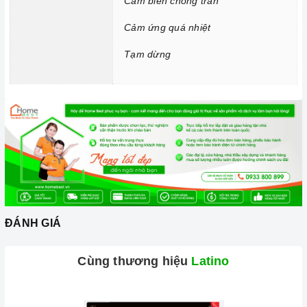
Cảm biến chống tràn
bị tràn ra mặt bếp, cảm ứng sẽ phát ra tiếng bíp và tự động
Cảm ứng quá nhiệt
tắt để đảm bảo an toàn cho người dùng và giữ cho bếp sạch
sẽ hơn.
Tạm dừng
Chức năng Cảm ứng quá nhiệt:
Khi nhiệt độ quá cao hơn
mức cho phép thì bếp từ sẽ tự động ngắt và cảnh báo cho
người dùng mã lỗi E1 trên bảng điều khiển.
Chức năng Tạm dừng:
Giúp bạn có thể tạm dừng cài đặt
chương trình, nghĩa là các vùng nấu có thể bị tạm dừng và
sau đó khi nhấn lại, nó sẽ tiếp tục quá trình nấu.
2. Một số lưu ý khi sử dụng sản phẩm
Lưu ý khi chọn nồi nấu
ĐÁNH GIÁ
Lưu ý những chất liệu sau sẽ phù hợp với mặt bếp từ: sắt,
thép không gỉ, gang, gang tráng men hoặc các vật liệu từ
Cùng thương hiệu
Latino
tính.
Các vật liệu không hoạt động trên mặt bếp từ: thủy tinh,