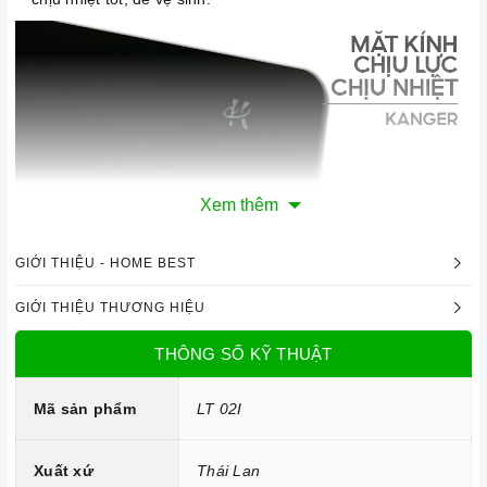
Xem thêm
GIỚI THIỆU - HOME BEST
GIỚI THIỆU THƯƠNG HIỆU
Mặt kính Kang'er chịu lực, chịu nhiệt
THÔNG SỐ KỸ THUẬT
Công nghệ hiện đại
Bo mạch IGBT SIMENS Made in Germany.
Mã sản phẩm
LT 02I
Đầu đốt EGO Made in Germany.
Xuất xứ
Thái Lan
Công nghệ biến tần INVERTER tiết kiệm 40% điện năng.