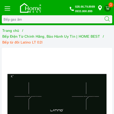
0
028.66.79.8989
0933.800.899
Trang chủ
Bếp Điện Từ Chính Hãng, Bảo Hành Uy Tín | HOME BEST
Bếp từ đôi Latino LT 02I