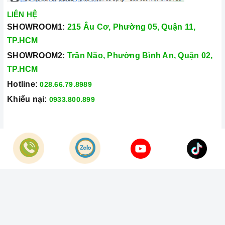
LIÊN HỆ
SHOWROOM1:
215 Âu Cơ, Phường 05, Quận 11,
TP.HCM
SHOWROOM2:
Trần Não, Phường Bình An, Quận 02,
TP.HCM
Hotline:
028.66.79.8989
Khiếu nại:
0933.800.899
© Bản quyền thuộc về
Công Ty TNHH Home Best Việt Nam
Cung cấp bởi
Sapo