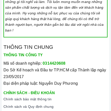
những gì tôi nghĩ và làm. Tôi luôn mong muốn mang những
Đặt công suất/ nhiệt độ/ hẹn giờ và chế độ nấu Booster theo
sản phẩm chất lượng và dịch vụ tận tâm đến với khách hàng
của mình. Hy vọng những nỗ lực phục vụ của chúng tôi sẽ
hướng dẫn sử dụng.
giúp quý khách hàng thật hài lòng, để chúng tôi có thể trở
Khóa trẻ em: sử dụng để bảo đảm an toàn nếu nhà có trẻ em
thành người bạn, người thân gắn bó lâu dài với ngôi nhà của
và để ngăn mọi tác động làm thay đổi các cài đặt trong quá
bạn !
trình nấu. Tất cả các nút sẽ bị khóa và chương trình nấu vẫn
sẽ tiếp tục chạy khi sử dụng tính năng này. Để kích hoạt
THÔNG TIN CHUNG
hoặc tắt tính năng này, nhấn giữ biểu tượng khóa trong vài
THÔNG TIN CÔNG TY
giây cho đến khi có tín hiệu thông báo.
Mã số doanh nghiệp:
0314420608
Lưu ý vệ sinh và bảo quản bếp
Do Sở Kế hoạch và Đầu tư TP.HCM cấp Thành lập ngày
Luôn dùng khăn mềm và khô để vệ sinh mặt bếp, chú ý lau
23/05/2017
thật nhẹ để tránh làm trầy xước mặt bếp.
Đại diện pháp luật: Nguyễn Duy Phương
Đối với các vết bẩn cứng đầu, có thể dùng giấy ướt hoặc chất
CHÍNH SÁCH - ĐIỀU KHOẢN
tẩy rửa chuyên dụng để lau mặt bếp.
Chính sách bảo mật thông tin
Lưu ý chỉ nên thực hiện việc này khi bếp đã nguội và cách xa
Chính sách và Quy định chung
thời gian nấu nướng để đảm bảo an toàn.