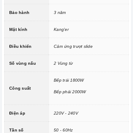
Trang bị 9 dải công suất nấu.
Bảo hành
3 năm
Mặt kính
Kang'er
Điều khiển
Cảm ứng trượt slide
Số vùng nấu
2 Vùng từ
Bếp trái 1800W
Công nghệ hiện đại
Công suất
Bếp phải 2000W
Tính năng vượt trội
Chức năng Booster:
Giúp các thiết bị bếp gia tăng nhiệt
Điện áp
220V - 240V
nhanh chóng trên các vùng nấu.
Chức năng Khóa trẻ em:
Tránh trường hợp trẻ nghịch
Tần số
50 - 60Hz