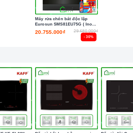
ần canh thời gian, an toàn trong quá trình nấu mà món ăn
Máy rửa chén bát độc lập
 và thành phần dinh dưỡng trong thức ăn.
Eurosun SMS81EU75G ( Inox
BLACK ) Serial 7
29.680.000₫
20.755.000₫
ận diện được thiết bị đun nấu và hoạt động.
- 30%
hoặc thức ăn bị tràn ra mặt bếp, cảm ứng sẽ phát ra tiếng
ười dùng và giữ cho
bếp
sạch sẽ hơn.
ộ quá cao hơn mức cho phép thì
bếp
từ sẽ tự động ngắt và
iều khiển.
 nhấn nút chức năng này và để
bếp
tự điều chỉnh công suất
dừng cài đặt chương trình, nghĩa là các vùng nấu có thể bị
 quá trình nấu.