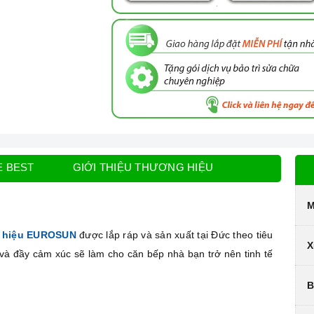
E BEST
GIỚI THIỆU THƯƠNG HIỆU
M
 hiệu EUROSUN
được lắp ráp và sản xuất tại Đức theo tiêu
X
 và đầy cảm xúc sẽ làm cho căn bếp nhà bạn trở nên tinh tế
B