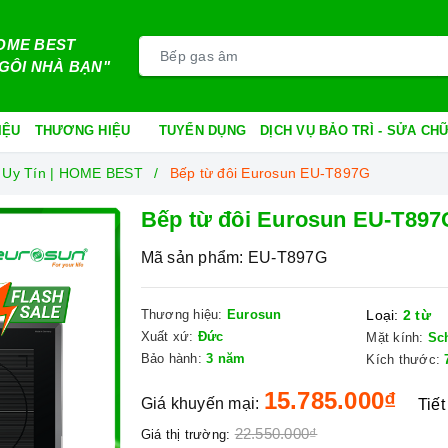
OME BEST
GÔI NHÀ BẠN"
IỆU
THƯƠNG HIỆU
TUYỂN DỤNG
DỊCH VỤ BẢO TRÌ - SỬA C
 Uy Tín | HOME BEST
Bếp từ đôi Eurosun EU-T897G
Bếp từ đôi Eurosun EU-T897
Mã sản phẩm:
EU-T897G
Thương hiệu:
Eurosun
Loại:
2 từ
Xuất xứ:
Đức
Mặt kính:
Sc
Bảo hành:
3 năm
Kích thước:
15.785.000₫
Giá khuyến mại:
Tiết
22.550.000₫
Giá thị trường: