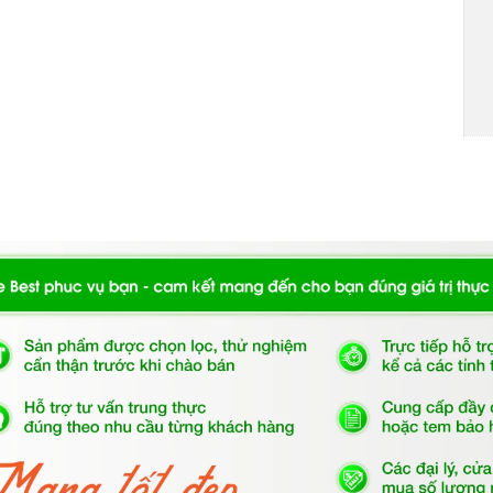
 Ceran chịu lực, chịu nhiệt
âu Âu
iện năng.