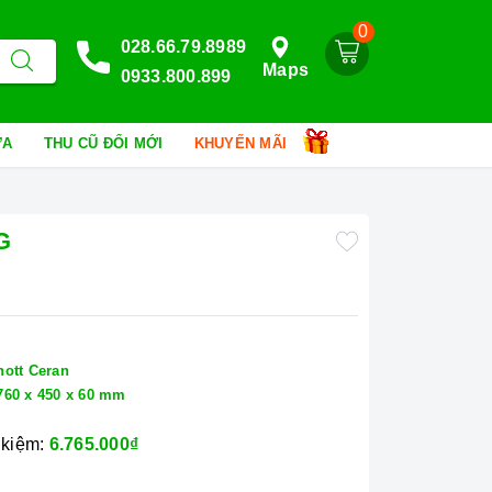
0
028.66.79.8989
Maps
0933.800.899
HỮA
THU CŨ ĐỔI MỚI
KHUYẾN MÃI
G
hott Ceran
760 x 450 x 60 mm
 kiệm:
6.765.000₫