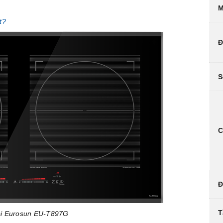
M
t?
Đ
S
C
Đ
T
ôi Eurosun EU-T897G