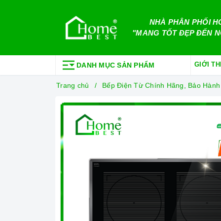
NHÀ PHÂN PHỐI H
"MANG TỐT ĐẸP ĐẾN N
GIỚI TH
DANH MỤC SẢN PHẨM
Trang chủ
Bếp Điện Từ Chính Hãng, Bảo Hành