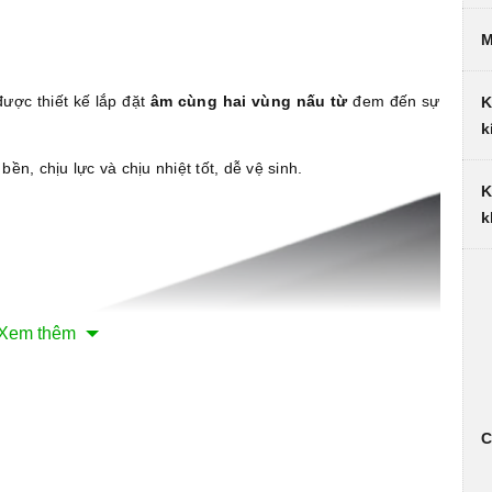
M
ược thiết kế lắp đặt
âm cùng hai vùng nấu từ
đem đến sự
K
k
bền, chịu lực và chịu nhiệt tốt, dễ vệ sinh.
K
k
Xem thêm
C