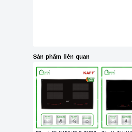
gây nguy hiểm.
Chức năng Hẹn giờ nấu:
Người nấu không c
vẫn đảm bảo được nấu chín, giữ được hương vị
Chức năng Tự nhận diện nồi nấu:
Bếp từ
nh
Chức năng Cảm biến chống tràn:
Nếu nước 
bíp và tự động tắt để đảm bảo an toàn cho ng
Sản phẩm liên quan
Chức năng Cảm ứng quá nhiệt:
Khi nhiệt đ
cảnh báo cho người dùng mã lỗi E1 trên bảng đ
Chức năng Hâm nóng:
Bạn chỉ cần đơn giản
hoạt động.
Chức năng Tạm dừng:
Giúp bạn có thể tạm 
tạm dừng và sau đó khi nhấn lại, nó sẽ tiếp tục