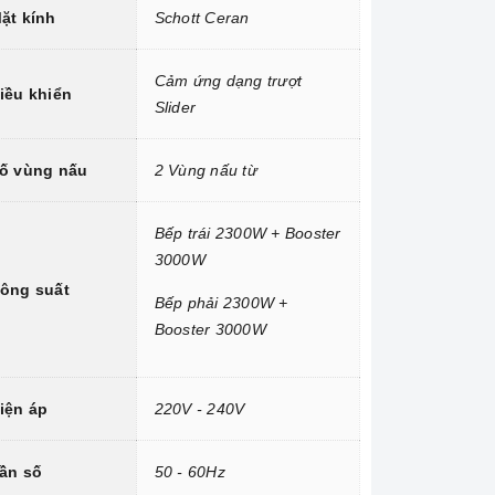
ặt kính
Schott Ceran
Cảm ứng dạng trượt
iều khiển
Slider
ố vùng nấu
2 Vùng nấu từ
Bếp trái 2300W + Booster
3000W
ông suất
Bếp phải 2300W +
Booster 3000W
iện áp
220V - 240V
ần số
50 - 60Hz