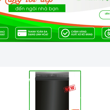
 nghệ hiện đại
 tăng nhiệt nhanh chóng trên các vùng nấu.
rẻ nghịch ngợm bấm lung tung làm thay đổi chương trình nấu