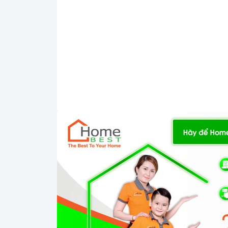
Mặt kính Schott
Công nghệ hiện đại
Sử dụng bản mạch mâm từ theo công nghệ Ch
Công nghệ biến tần INVERTER tiết kiệm 35% đ
Trang bị 9 dải công suất nấu.