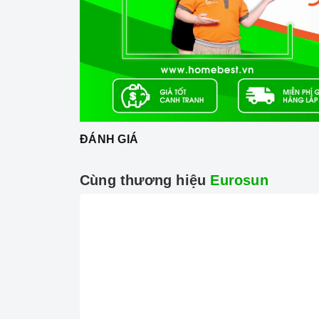
ĐÁNH GIÁ
Cùng thương hiệu
Eurosun
Công
Tính năng vượt trội
Chức năng Booster:
Giúp các thiết bị
bếp
gia
Chức năng Khóa trẻ em:
Tránh trường hợp t