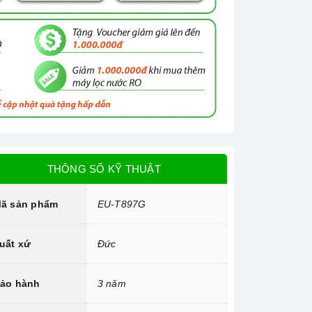
THÔNG SỐ KỸ THUẬT
ã sản phẩm
EU-T897G
uất xứ
Đức
ảo hành
3 năm