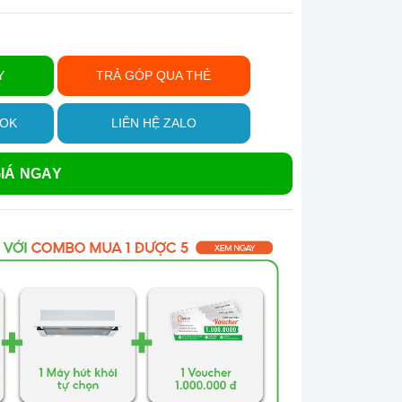
Y
TRẢ GÓP QUA THẺ
OOK
LIÊN HỆ ZALO
IÁ NGAY