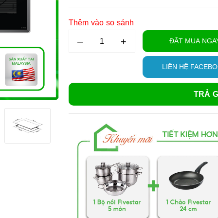
Thêm vào so sánh
–
+
ĐẶT MUA NGA
LIÊN HỆ FACEB
TRẢ G