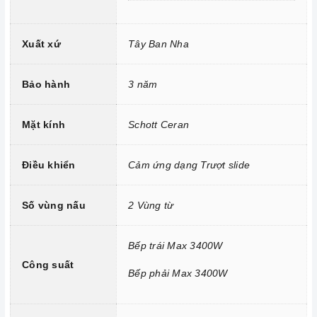
Mặt kính chịu lực chịu nhiệt
Xuất xứ
Tây Ban Nha
Công nghệ hiện đại
Bảo hành
3 năm
Bo mạch IGBT SIMENS Made in Germany.
Đầu đốt EGO Made in Germany.
Mặt kính
Schott Ceran
Công nghệ biến tần INVERTER tiết kiệm 40% điện năng.
Trang bị 9 dải công suất nấu.
Điều khiển
Cảm ứng dạng Trượt slide
Số vùng nấu
2 Vùng từ
Bếp trái Max 3400W
Công suất
Bếp phải Max 3400W