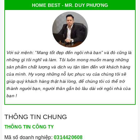
HOME BEST - MR. DUY PHƯƠNG
Làm theo hướng dẫn của nhà sản xuất.
Đặt bếp trên bề mặt phẳng, ổn định.
Đặt dụng cụ nấu đúng trọng tâm của vùng nấu trước khi bật
cảm ứng để tránh các mã lỗi bếp điện từ và để tiết kiệm điện
năng.
Với sứ mệnh: “Mang tốt đẹp đến ngôi nhà bạn” và đó cũng là
Bật bếp bằng cách chạm vào nút bật/ tắt trên bảng điều
những gì tôi nghĩ và làm. Tôi luôn mong muốn mang những
khiển, và thao tác trượt để tăng giảm công suất/ nhiệt độ/
sản phẩm chất lượng và dịch vụ tận tâm đến với khách hàng
thời gian.
của mình. Hy vọng những nỗ lực phục vụ của chúng tôi sẽ
giúp quý khách hàng thật hài lòng, để chúng tôi có thể trở
Đặt công suất/ nhiệt độ/ hẹn giờ và chế độ nấu Booster theo
thành người bạn, người thân gắn bó lâu dài với ngôi nhà của
hướng dẫn sử dụng.
bạn !
Khóa trẻ em: sử dụng để bảo đảm an toàn nếu nhà có trẻ em
và để ngăn mọi tác động làm thay đổi các cài đặt trong quá
THÔNG TIN CHUNG
trình nấu. Tất cả các nút sẽ bị khóa và chương trình nấu vẫn
THÔNG TIN CÔNG TY
sẽ tiếp tục chạy khi sử dụng tính năng này. Để kích hoạt
hoặc tắt tính năng này, nhấn giữ biểu tượng khóa trong vài
Mã số doanh nghiệp:
0314420608