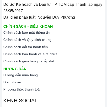
giây cho đến khi có tín hiệu thông báo.
Do Sở Kế hoạch và Đầu tư TP.HCM cấp Thành lập ngày
23/05/2017
Lưu ý vệ sinh và bảo quản bếp
Đại diện pháp luật: Nguyễn Duy Phương
Luôn dùng khăn mềm và khô để vệ sinh mặt bếp, chú ý lau
thật nhẹ để tránh làm trầy xước mặt bếp.
CHÍNH SÁCH - ĐIỀU KHOẢN
Chính sách bảo mật thông tin
Đối với các vết bẩn cứng đầu, có thể dùng giấy ướt hoặc chất
Chính sách và Quy định chung
tẩy rửa chuyên dụng để lau mặt bếp.
Chính sách đổi trả hoàn tiền
Lưu ý chỉ nên thực hiện việc này khi bếp đã nguội và cách xa
Chính sách bảo hành và sửa chữa
thời gian nấu nướng để đảm bảo an toàn.
Chính sách giao hàng và lắp đặt
Khi không sử dụng, nên cất giữ cẩn thận và bảo quản mặt
HƯỚNG DẪN
bếp để tránh làm trầy xước, ảnh hưởng đến cảm ứng bếp từ.
Hướng dẫn mua hàng
Thường xuyên lau chùi bếp và giữ vệ sinh sạch sẽ để đảm
Điều khoản
bảo tuổi thọ của bếp.
Phương thức thanh toán
3. Tại sao nên chọn mua sản phẩm tại Home Best?
KÊNH SOCIAL
Cam kết hàng chính hãng:
Chúng tôi cam kết cung cấp sản
phẩm chính hãng 100%, có nguồn gốc, xuất xứ và chứng từ