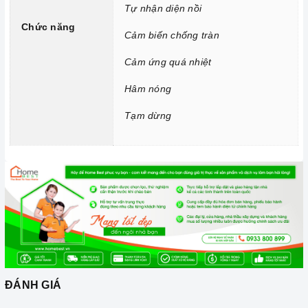
Tự nhận diện nồi
bị tràn ra mặt bếp, cảm ứng sẽ phát ra tiếng bíp và tự động
Chức năng
Cảm biến chống tràn
tắt để đảm bảo an toàn cho người dùng và giữ cho bếp sạch
sẽ hơn.
Cảm ứng quá nhiệt
Chức năng Cảm ứng quá nhiệt:
Khi nhiệt độ quá cao hơn
Hâm nóng
mức cho phép thì bếp từ sẽ tự động ngắt và cảnh báo cho
người dùng mã lỗi E1 trên bảng điều khiển.
Tạm dừng
Chức năng Hâm
Bạn chỉ cần đơn giản nhấn nút chức năng
này và để bếp tự điều chỉnh công suất hoạt động.
Chức năng Tạm dừng:
Giúp bạn có thể tạm dừng cài đặt
chương trình, nghĩa là các vùng nấu có thể bị tạm dừng và
sau đó khi nhấn lại, nó sẽ tiếp tục quá trình nấu.
2. Một số lưu ý khi sử dụng sản phẩm
Lưu ý khi chọn nồi nấu
ĐÁNH GIÁ
Lưu ý những chất liệu sau sẽ phù hợp với mặt bếp từ: sắt,
thép không gỉ, gang, gang tráng men hoặc các vật liệu từ