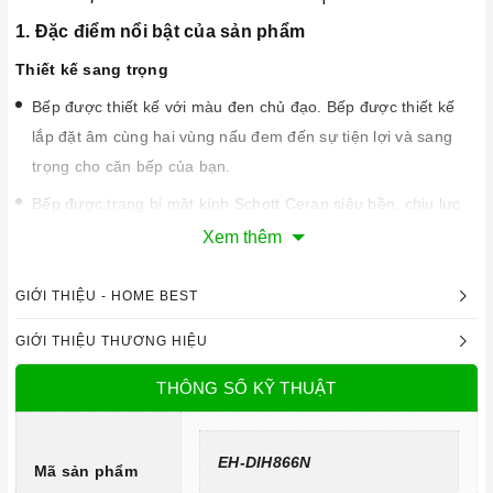
1. Đặc điểm nổi bật của sản phẩm
Thiết kế sang trọng
Bếp được thiết kế với màu đen chủ đạo. Bếp được thiết kế
lắp đặt âm cùng hai vùng nấu đem đến sự tiện lợi và sang
trọng cho căn bếp của bạn.
Bếp được trang bị mặt kính Schott Ceran siêu bền, chịu lực
và chịu nhiệt tốt, dễ vệ sinh.
Xem thêm
GIỚI THIỆU - HOME BEST
GIỚI THIỆU THƯƠNG HIỆU
THÔNG SỐ KỸ THUẬT
EH-DIH866N
Mã sản phẩm