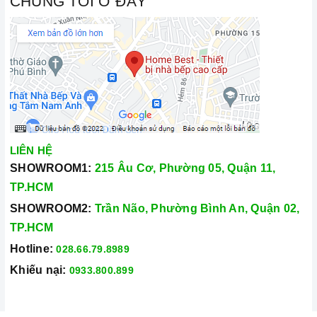
CHÚNG TÔI Ở ĐÂY
Đến với Home Best, chúng tôi tự hào cung cấp đến khách hàng
đa dạng các dòng bếp từ Chefs nổi tiếng, cam kết về chất
lượng và nguồn gốc sản phẩm chính hãng. Chúng tôi tự tin
mang đến cho quý khách hàng dịch vụ chăm sóc khách hàng
tận tâm và chính sách bảo hành, hậu mãi chuyên nghiệp nhất.
Xem thêm tại đây:
Home Best Care - Trung tâm bảo trì, sửa
chữa thiết bị nhà bếp cao cấp
LIÊN HỆ
SHOWROOM1:
215 Âu Cơ, Phường 05, Quận 11,
TP.HCM
SHOWROOM2:
Trần Não, Phường Bình An, Quận 02,
TP.HCM
Hotline:
028.66.79.8989
Khiếu nại:
0933.800.899