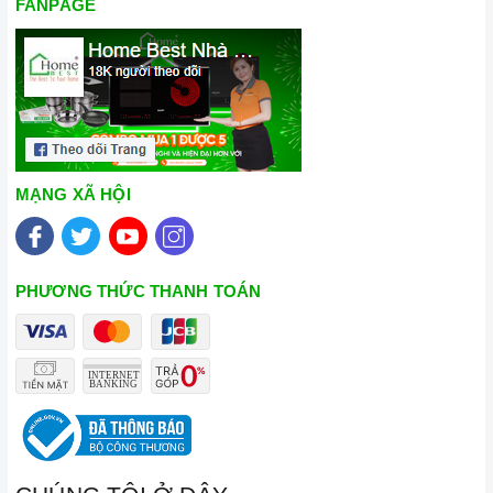
FANPAGE
rõ ràng.
Chế độ hỗ trợ bảo hành linh hoạt:
Hướng dẫn sử dụng,
lắp đặt, chế độ bảo hành chính hãng, hậu mãi chuyên
nghiệp, đảm bảo rằng quý khách sẽ có trải nghiệm tuyệt vời
và không gặp bất kỳ khó khăn nào trong quá trình sử dụng
sản phẩm.
MẠNG XÃ HỘI
Vận chuyển lắp đặt nhanh chóng:
Đội ngũ tư vấn viên,
nhân viên và kỹ thuật viên chuyên nghiệp, tận tâm sẽ đồng
hành cùng quý khách trong quá trình mua sắm và sử dụng
PHƯƠNG THỨC THANH TOÁN
sản phẩm.