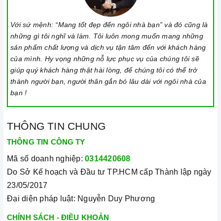
khiển, và thao tác trượt để tăng giảm công suất/ nhiệt độ/
thời gian.
Với sứ mệnh: “Mang tốt đẹp đến ngôi nhà bạn” và đó cũng là
những gì tôi nghĩ và làm. Tôi luôn mong muốn mang những
Đặt công suất/ nhiệt độ/ hẹn giờ và chế độ nấu Booster theo
sản phẩm chất lượng và dịch vụ tận tâm đến với khách hàng
hướng dẫn sử dụng.
của mình. Hy vọng những nỗ lực phục vụ của chúng tôi sẽ
Khóa trẻ em: sử dụng để bảo đảm an toàn nếu nhà có trẻ em
giúp quý khách hàng thật hài lòng, để chúng tôi có thể trở
thành người bạn, người thân gắn bó lâu dài với ngôi nhà của
và để ngăn mọi tác động làm thay đổi các cài đặt trong quá
bạn !
trình nấu. Tất cả các nút sẽ bị khóa và chương trình nấu vẫn
sẽ tiếp tục chạy khi sử dụng tính năng này. Để kích hoạt
hoặc tắt tính năng này, nhấn giữ biểu tượng khóa trong vài
THÔNG TIN CHUNG
giây cho đến khi có tín hiệu thông báo.
THÔNG TIN CÔNG TY
Lưu ý vệ sinh và bảo quản bếp
Mã số doanh nghiệp:
0314420608
Luôn dùng khăn mềm và khô để vệ sinh mặt bếp, chú ý lau
Do Sở Kế hoạch và Đầu tư TP.HCM cấp Thành lập ngày
thật nhẹ để tránh làm trầy xước mặt bếp.
23/05/2017
Đại diện pháp luật: Nguyễn Duy Phương
Đối với các vết bẩn cứng đầu, có thể dùng giấy ướt hoặc chất
tẩy rửa chuyên dụng để lau mặt bếp.
CHÍNH SÁCH - ĐIỀU KHOẢN