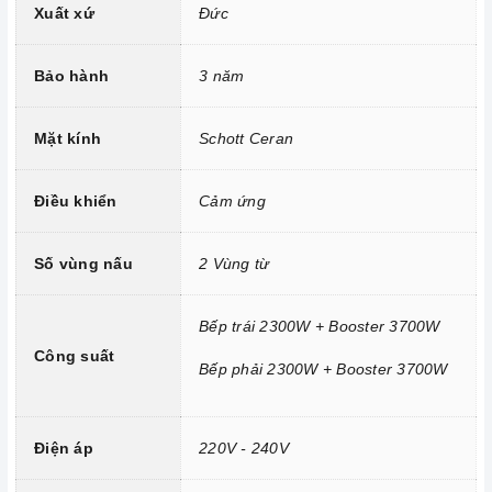
Xuất xứ
Đức
Trang bị 9 dải công suất nấu.
Bảo hành
3 năm
Mặt kính
Schott Ceran
Điều khiển
Cảm ứng
Số vùng nấu
2 Vùng từ
Công nghệ hiện đại
Bếp trái 2300W + Booster 3700W
Công suất
Bếp phải 2300W + Booster 3700W
Tính năng vượt trội
Chức năng Booster:
Giúp các thiết bị bếp gia tăng nhiệt
nhanh chóng trên các vùng nấu.
Điện áp
220V - 240V
Chức năng Khóa trẻ em:
Tránh trường hợp trẻ nghịch