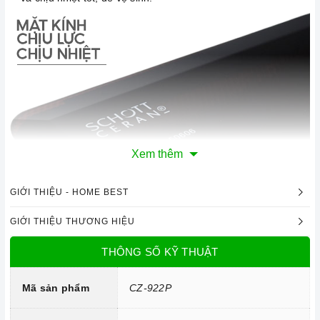
Xem thêm
GIỚI THIỆU - HOME BEST
Mặt kính Schott Ceran chịu lực, chịu nhiệt
GIỚI THIỆU THƯƠNG HIỆU
Công nghệ hiện đại
THÔNG SỐ KỸ THUẬT
Bo mạch IGBT SIMENS.
Đầu đốt EGO.
Mã sản phẩm
CZ-922P
Công nghệ biến tần INVERTER tiết kiệm điện năng.