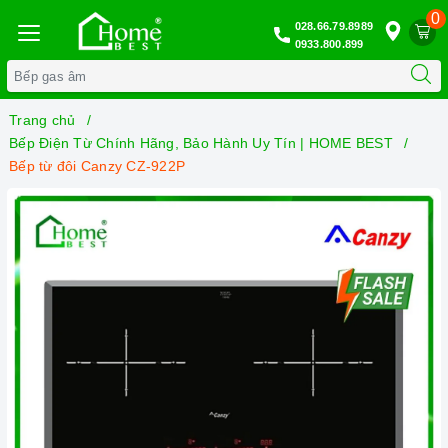
0
028.66.79.8989
0933.800.899
Trang chủ
Bếp Điện Từ Chính Hãng, Bảo Hành Uy Tín | HOME BEST
Bếp từ đôi Canzy CZ-922P