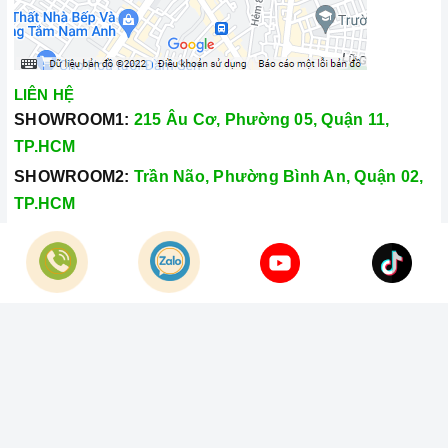
Xem thêm tại đây:
Home Best Care - Trung tâm bảo trì, sửa
chữa thiết bị nhà bếp cao cấp
LIÊN HỆ
SHOWROOM1:
215 Âu Cơ, Phường 05, Quận 11,
TP.HCM
SHOWROOM2:
Trần Não, Phường Bình An, Quận 02,
TP.HCM
Hotline:
028.66.79.8989
Khiếu nại:
0933.800.899
© Bản quyền thuộc về
Công Ty TNHH Home Best Việt Nam
Cung cấp bởi
Sapo