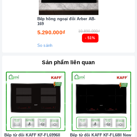
cảm ứng để tránh các mã lỗi
bếp điện từ
và để tiết kiệm
điện năng.
Bếp hồng ngoại đôi Arber AB-
169
Bật
bếp
bằng cách chạm vào nút bật/ tắt trên bảng điều
10.890.000₫
5.290.000₫
khiển, và thao tác trượt để tăng giảm công suất/ nhiệt độ/
- 51%
thời gian.
So sánh
Đặt công suất/ nhiệt độ/ hẹn giờ và chế độ nấu Booster theo
hướng dẫn sử dụng.
Sản phẩm liên quan
Khóa trẻ em: sử dụng để bảo đảm an toàn nếu nhà có trẻ em
và để ngăn mọi tác động làm thay đổi các cài đặt trong quá
trình nấu. Tất cả các nút sẽ bị khóa và chương trình nấu vẫn
sẽ tiếp tục chạy khi sử dụng tính năng này. Để kích hoạt
hoặc tắt tính năng này, nhấn giữ biểu tượng khóa trong vài
giây cho đến khi có tín hiệu thông báo.
Lưu ý vệ sinh và bảo quản
bếp
Luôn dùng khăn mềm và khô để vệ sinh mặt
bếp
, chú ý lau
Bếp từ đôi KAFF KF-FL6996II
Bếp từ đôi KAFF KF-FL68II New